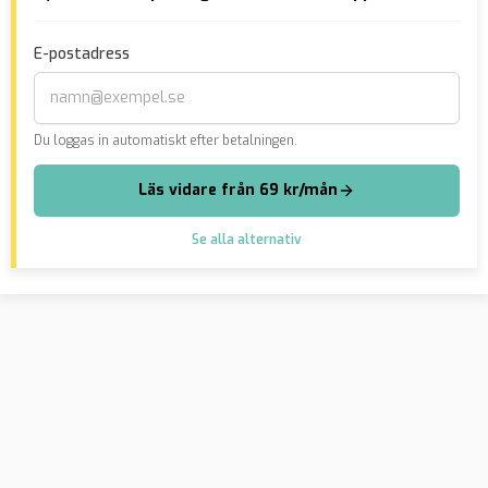
allmänheten
utvisning av hemtjänst-
mil
irakier som våldtog 100-
und
E-postadress
åring
200
olo
Du loggas in automatiskt efter betalningen.
Läs vidare från 69 kr/mån
Se alla alternativ