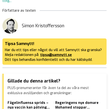
mig”
Författare av texten
Simon Kristoffersson
Tipsa Samnytt!
Har du ett tips eller något du vill att Samnytt ska granska?
Mejla redaktionen på:
tipsa@samnytt.se
Ditt tips behandlas konfidentiellt och du har källskydd.
Gillade du denna artikel?
PLUS-prenumeranter får även ta del av våra mest
exklusiva avslöjanden och granskningar:
Fågelinfluensa sprids –
Regeringens nye domare
Ukr
nya vaccin kan påtvingas
Mohamed stoppar
för