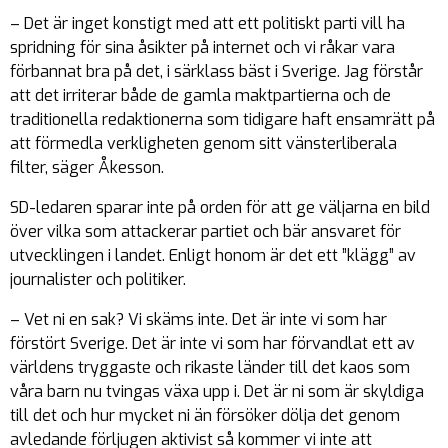
– Det är inget konstigt med att ett politiskt parti vill ha
spridning för sina åsikter på internet och vi råkar vara
förbannat bra på det, i särklass bäst i Sverige. Jag förstår
att det irriterar både de gamla maktpartierna och de
traditionella redaktionerna som tidigare haft ensamrätt på
att förmedla verkligheten genom sitt vänsterliberala
filter, säger Åkesson.
SD-ledaren sparar inte på orden för att ge väljarna en bild
över vilka som attackerar partiet och bär ansvaret för
utvecklingen i landet. Enligt honom är det ett ”klägg” av
journalister och politiker.
– Vet ni en sak? Vi skäms inte. Det är inte vi som har
förstört Sverige. Det är inte vi som har förvandlat ett av
världens tryggaste och rikaste länder till det kaos som
våra barn nu tvingas växa upp i. Det är ni som är skyldiga
till det och hur mycket ni än försöker dölja det genom
avledande förljugen aktivist så kommer vi inte att