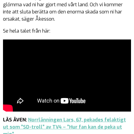
glömma vad ni har gjort med vårt land. Och vi kommer
inte att sluta berätta om den enorma skada som ni har
orsakat, säger Åkesson.
Se hela talet från här:
LÄS ÄVEN:
Norrlänningen Lars, 67, pekades felaktigt
ut som ”SD-troll” av TV4 – ”Hur fan kan de peka ut