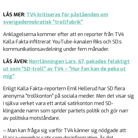
LÄS MER:
TV4 kritiseras för påståenden om
sverigedemokratisk ”trollfabrik”
Anklagelserna kommer efter att en reporter från TV4
Kalla Fakta infiltrerat YouTube-kanalen Riks och SD:s
kommunikationsavdelning under fem månader.
LÄS ÄVEN:
Norrlänningen Lars, 67, pekades felaktigt
ut som ”SD-troll” av TV4 – ”Hur fan kan de peka ut
mig”
Enligt Kalla Fakta-reportern Emil Hellerud har SD flera
anonyma ”trollkonton” på sociala medier. Men det visar sig
i själva verket vara ett antal satirkonton med SD-
klingande namn som sprider partiets politik och gör narr
av politiska motståndare.
– Man kan fråga sig varför TV4 känner sig nödgade att
klassa uppenbar satir som desinformation. Är det