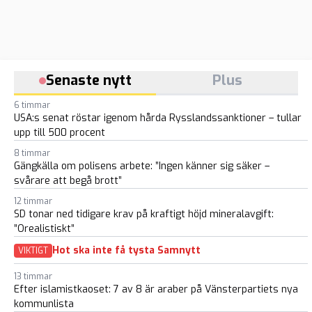
Senaste nytt
Plus
6 timmar
USA:s senat röstar igenom hårda Rysslandssanktioner – tullar
upp till 500 procent
8 timmar
Gängkälla om polisens arbete: ”Ingen känner sig säker –
svårare att begå brott”
12 timmar
SD tonar ned tidigare krav på kraftigt höjd mineralavgift:
”Orealistiskt”
Hot ska inte få tysta Samnytt
VIKTIGT
13 timmar
Efter islamistkaoset: 7 av 8 är araber på Vänsterpartiets nya
kommunlista