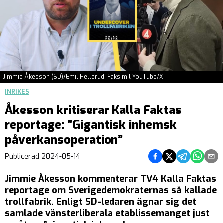
Jimmie Åkesson (SD)/Emil Hellerud. Faksimil YouTube/X
INRIKES
Åkesson kritiserar Kalla Faktas
reportage: ”Gigantisk inhemsk
påverkansoperation”
Dela på Facebook
Dela på Twitter
Dela på Teleg
Dela på 
Dela 
Publicerad
2024-05-14
Jimmie Åkesson kommenterar TV4 Kalla Faktas
reportage om Sverigedemokraternas så kallade
trollfabrik. Enligt SD-ledaren ägnar sig det
samlade vänsterliberala etablissemanget just