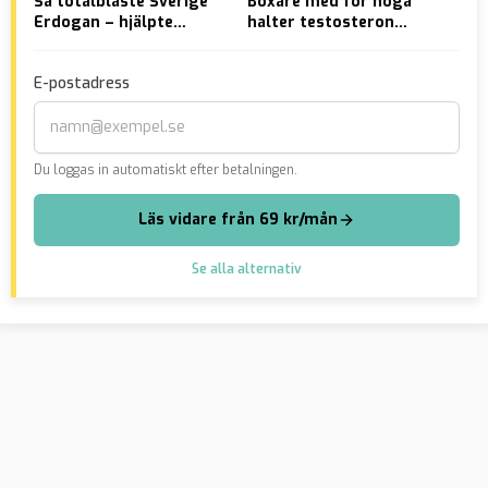
Så totalblåste Sverige
Boxare med för höga
Fol
Erdogan – hjälpte
halter testosteron
sän
terrorjagad turk rymma
avstängda i VM – får
Ira
tävla i OS
E-postadress
Du loggas in automatiskt efter betalningen.
Läs vidare från 69 kr/mån
Se alla alternativ