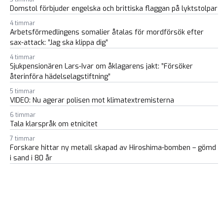
Domstol förbjuder engelska och brittiska flaggan på lyktstolpar
4 timmar
Arbetsförmedlingens somalier åtalas för mordförsök efter
sax-attack: ”Jag ska klippa dig”
4 timmar
Sjukpensionären Lars-Ivar om åklagarens jakt: ”Försöker
återinföra hädelselagstiftning”
5 timmar
VIDEO: Nu agerar polisen mot klimatextremisterna
6 timmar
Tala klarspråk om etnicitet
7 timmar
Forskare hittar ny metall skapad av Hiroshima-bomben – gömd
i sand i 80 år