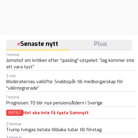
Senaste nytt
Plus
1 timme
Jomshof om kritiken efter ”quisling”-utspelet: ”Jag kommer inte
att vara tyst”
3 min
Moderaternas vallöfte: Snabbspår till medborgarskap för
“välintegrerade”
1 timme
Prognosen: 70 blir nya pensionsåldern i Sverige
Hot ska inte få tysta Samnytt
VIKTIGT
2 timmar
Trump tvingas betala tillbaka tullar till företag
3 timmar