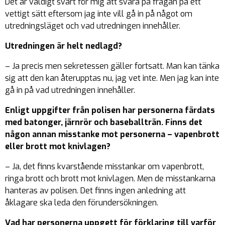
Det är väldigt svårt för mig att svara på frågan på ett
vettigt sätt eftersom jag inte vill gå in på något om
utredningsläget och vad utredningen innehåller.
Utredningen är helt nedlagd?
– Ja precis men sekretessen gäller fortsatt. Man kan tänka
sig att den kan återupptas nu, jag vet inte. Men jag kan inte
gå in på vad utredningen innehåller.
Enligt uppgifter från polisen har personerna färdats
med batonger, järnrör och baseballträn. Finns det
någon annan misstanke mot personerna – vapenbrott
eller brott mot knivlagen?
– Ja, det finns kvarstående misstankar om vapenbrott,
ringa brott och brott mot knivlagen. Men de misstankarna
hanteras av polisen. Det finns ingen anledning att
åklagare ska leda den förundersökningen.
Vad har personerna uppgett för förklaring till varför