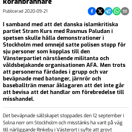
koranbrännare
Dela på Facebook
Dela på Twitter
Dela på Teleg
Dela på 
Dela 
Publicerad
2020-09-21
I samband med att det danska islamkritiska
partiet Stram Kurs med Rasmus Paludan i
spetsen skulle hålla demonstrationer i
Stockholm med omnejd satte polisen stopp för
sju personer som kopplas till
den
Vänsterpartiet närstående militanta och
våldsbejakande organisationen AFA. Men trots
att personerna färdades i grupp och var
beväpnade med batonger, järnrör och
baseballträn menar åklagaren att det inte går
att bevisa att det handlar om förebredelse till
misshandel.
Det beväpnade sällskapet stoppades den 12 september i
Solna norr om Stockholm och misstänks ha varit på väg
till närliggande Rinkeby i Västerort i syfte att grovt