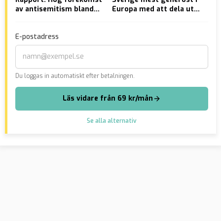
av antisemitism bland
Europa med att dela ut
rån
muslimer
medborgarskap
uri
döm
E-postadress
ung
Du loggas in automatiskt efter betalningen.
Läs vidare från 69 kr/mån
Se alla alternativ