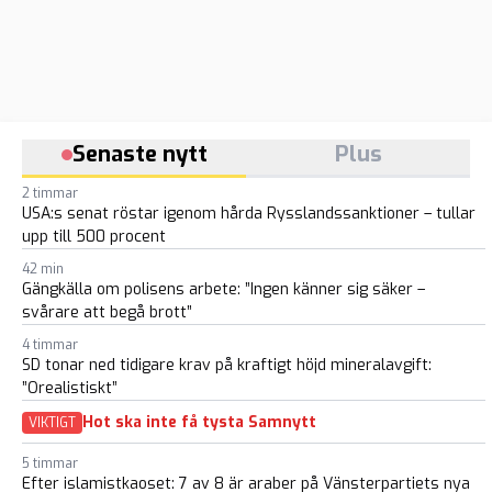
Senaste nytt
Plus
2 timmar
USA:s senat röstar igenom hårda Rysslandssanktioner – tullar
upp till 500 procent
42 min
Gängkälla om polisens arbete: ”Ingen känner sig säker –
svårare att begå brott”
4 timmar
SD tonar ned tidigare krav på kraftigt höjd mineralavgift:
”Orealistiskt”
Hot ska inte få tysta Samnytt
VIKTIGT
5 timmar
Efter islamistkaoset: 7 av 8 är araber på Vänsterpartiets nya