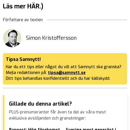
Läs mer HÄR.)
Författare av texten
Simon Kristoffersson
Tipsa Samnytt!
Har du ett tips eller något du vill att Samnytt ska granska?
Mejla redaktionen på:
tipsa@samnytt.se
Ditt tips behandlas konfidentiellt och du har källskydd.
Gillade du denna artikel?
PLUS-prenumeranter får även ta del av våra mest
exklusiva avslöjanden och granskningar:
Rapport: Hög förekomst
Sverige mest generöst i
Abd