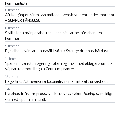
kommunlista
6 timmar
Afrika-gänget rånmisshandlade svensk student under mordhot
– SLIPPER FÄNGELSE
8 timmar
S vill slopa mängdrabatten – och röstar nej när chansen
kommer
9 timmar
Dyr elhöst väntar – hushåll i södra Sverige drabbas hårdast
10 timmar
Spaniens vänsterregering hotar regioner med åklagare om de
vägrar ta emot illegala Ceuta-migranter
12 timmar
Dagerlind: Att nyansera kolonialismen är inte att ursäkta den
1 dag
Ukrainas luftvärn pressas – Nato söker akut lösning samtidigt
som EU öppnar miljardkran