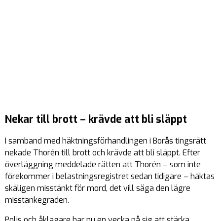
Nekar till brott – krävde att bli släppt
I samband med häktningsförhandlingen i Borås tingsrätt
nekade Thorén till brott och krävde att bli släppt. Efter
överläggning meddelade rätten att Thorén – som inte
förekommer i belastningsregistret sedan tidigare – häktas
skäligen misstänkt för mord, det vill säga den lägre
misstankegraden.
Polis och åklagare har nu en vecka på sig att stärka