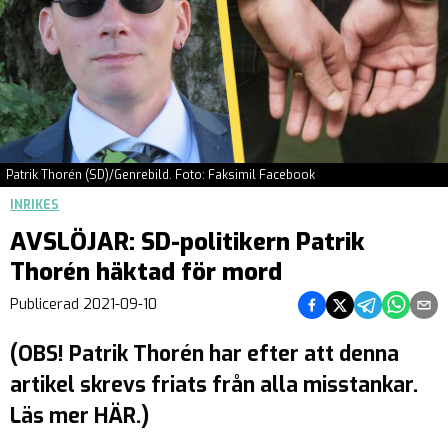
Patrik Thorén (SD)/Genrebild. Foto: Faksimil Facebook
INRIKES
AVSLÖJAR: SD-politikern Patrik
Thorén häktad för mord
Dela på Facebook
Dela på Twitter
Dela på Teleg
Dela på 
Dela 
Publicerad
2021-09-10
(OBS! Patrik Thorén har efter att denna
artikel skrevs friats från alla misstankar.
Läs mer HÄR.)