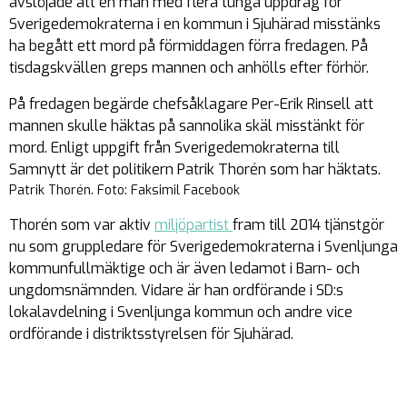
avslöjade att en man med flera tunga uppdrag för
Sverigedemokraterna i en kommun i Sjuhärad misstänks
ha begått ett mord på förmiddagen förra fredagen. På
tisdagskvällen greps mannen och anhölls efter förhör.
På fredagen begärde chefsåklagare Per-Erik Rinsell att
mannen skulle häktas på sannolika skäl misstänkt för
mord. Enligt uppgift från Sverigedemokraterna till
Samnytt är det politikern Patrik Thorén som har häktats.
Patrik Thorén. Foto: Faksimil Facebook
Thorén som var aktiv
miljöpartist
fram till 2014 tjänstgör
nu som gruppledare för Sverigedemokraterna i Svenljunga
kommunfullmäktige och är även ledamot i Barn- och
ungdomsnämnden. Vidare är han ordförande i SD:s
lokalavdelning i Svenljunga kommun och andre vice
ordförande i distriktsstyrelsen för Sjuhärad.