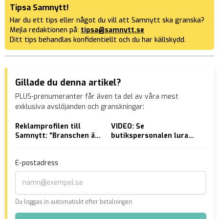
Tipsa Samnytt!
Har du ett tips eller något du vill att Samnytt ska granska?
Mejla redaktionen på:
tipsa@samnytt.se
Ditt tips behandlas konfidentiellt och du har källskydd.
Gillade du denna artikel?
PLUS-prenumeranter får även ta del av våra mest
exklusiva avslöjanden och granskningar:
Reklamprofilen till
VIDEO: Se
Dra
Samnytt: “Branschen är
butikspersonalen lura
mot
rädd och styrs av en PK-
rånaren
Nat
checklista”
tru
E-postadress
all
Du loggas in automatiskt efter betalningen.