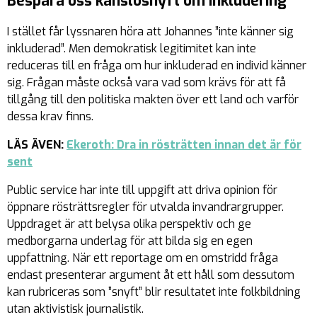
Bespara oss känslosnyft om inkludering
I stället får lyssnaren höra att Johannes ”inte känner sig
inkluderad”. Men demokratisk legitimitet kan inte
reduceras till en fråga om hur inkluderad en individ känner
sig. Frågan måste också vara vad som krävs för att få
tillgång till den politiska makten över ett land och varför
dessa krav finns.
LÄS ÄVEN:
Ekeroth: Dra in rösträtten innan det är för
sent
Public service har inte till uppgift att driva opinion för
öppnare rösträttsregler för utvalda invandrargrupper.
Uppdraget är att belysa olika perspektiv och ge
medborgarna underlag för att bilda sig en egen
uppfattning. När ett reportage om en omstridd fråga
endast presenterar argument åt ett håll som dessutom
kan rubriceras som ”snyft” blir resultatet inte folkbildning
utan aktivistisk journalistik.