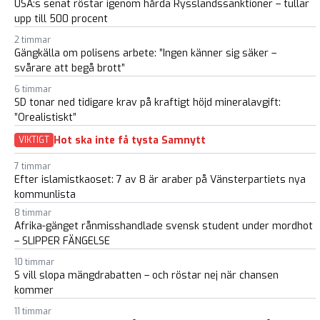
USA:s senat röstar igenom hårda Rysslandssanktioner – tullar
upp till 500 procent
2 timmar
Gängkälla om polisens arbete: ”Ingen känner sig säker –
svårare att begå brott”
6 timmar
SD tonar ned tidigare krav på kraftigt höjd mineralavgift:
”Orealistiskt”
Hot ska inte få tysta Samnytt
VIKTIGT
7 timmar
Efter islamistkaoset: 7 av 8 är araber på Vänsterpartiets nya
kommunlista
8 timmar
Afrika-gänget rånmisshandlade svensk student under mordhot
– SLIPPER FÄNGELSE
10 timmar
S vill slopa mängdrabatten – och röstar nej när chansen
kommer
11 timmar