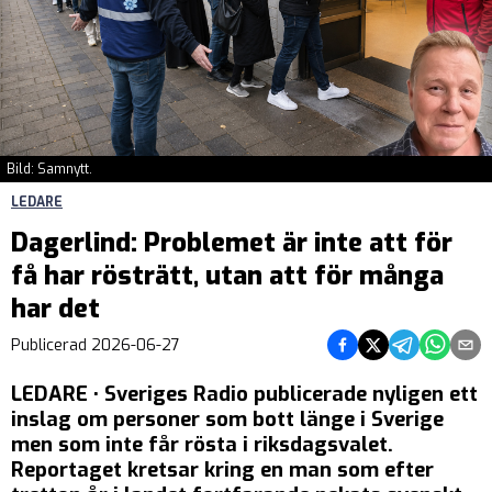
Bild: Samnytt.
LEDARE
Dagerlind: Problemet är inte att för
få har rösträtt, utan att för många
har det
Dela på Facebook
Dela på Twitter
Dela på Teleg
Dela på 
Dela 
Publicerad
2026-06-27
LEDARE • Sveriges Radio publicerade nyligen ett
inslag om personer som bott länge i Sverige
men som inte får rösta i riksdagsvalet.
Reportaget kretsar kring en man som efter