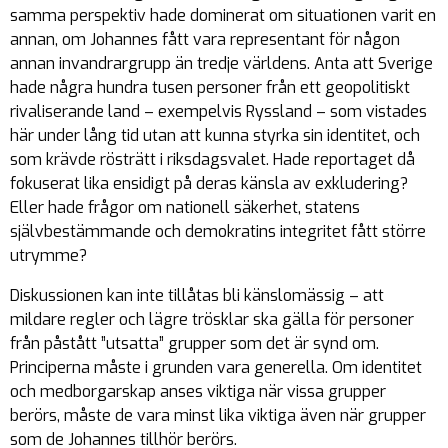
samma perspektiv hade dominerat om situationen varit en
annan, om Johannes fått vara representant för någon
annan invandrargrupp än tredje världens. Anta att Sverige
hade några hundra tusen personer från ett geopolitiskt
rivaliserande land – exempelvis Ryssland – som vistades
här under lång tid utan att kunna styrka sin identitet, och
som krävde rösträtt i riksdagsvalet. Hade reportaget då
fokuserat lika ensidigt på deras känsla av exkludering?
Eller hade frågor om nationell säkerhet, statens
självbestämmande och demokratins integritet fått större
utrymme?
Diskussionen kan inte tillåtas bli känslomässig – att
mildare regler och lägre trösklar ska gälla för personer
från påstått ”utsatta” grupper som det är synd om.
Principerna måste i grunden vara generella. Om identitet
och medborgarskap anses viktiga när vissa grupper
berörs, måste de vara minst lika viktiga även när grupper
som de Johannes tillhör berörs.