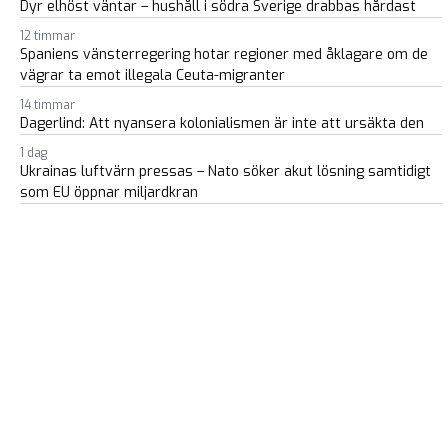
Dyr elhöst väntar – hushåll i södra Sverige drabbas hårdast
12 timmar
Spaniens vänsterregering hotar regioner med åklagare om de
vägrar ta emot illegala Ceuta-migranter
14 timmar
Dagerlind: Att nyansera kolonialismen är inte att ursäkta den
1 dag
Ukrainas luftvärn pressas – Nato söker akut lösning samtidigt
som EU öppnar miljardkran