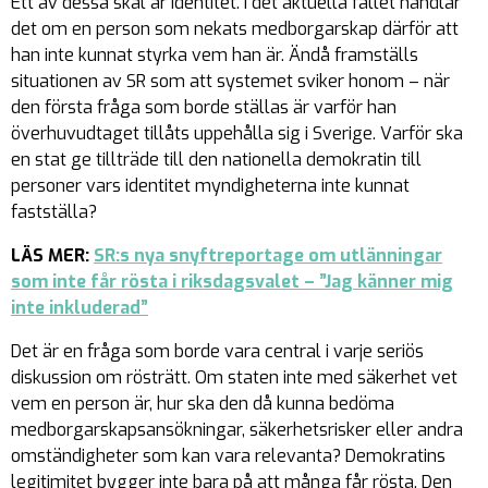
Ett av dessa skäl är identitet. I det aktuella fallet handlar
det om en person som nekats medborgarskap därför att
han inte kunnat styrka vem han är. Ändå framställs
situationen av SR som att systemet sviker honom – när
den första fråga som borde ställas är varför han
överhuvudtaget tillåts uppehålla sig i Sverige. Varför ska
en stat ge tillträde till den nationella demokratin till
personer vars identitet myndigheterna inte kunnat
fastställa?
LÄS MER:
SR:s nya snyftreportage om utlänningar
som inte får rösta i riksdagsvalet – ”Jag känner mig
inte inkluderad”
Det är en fråga som borde vara central i varje seriös
diskussion om rösträtt. Om staten inte med säkerhet vet
vem en person är, hur ska den då kunna bedöma
medborgarskapsansökningar, säkerhetsrisker eller andra
omständigheter som kan vara relevanta? Demokratins
legitimitet bygger inte bara på att många får rösta. Den