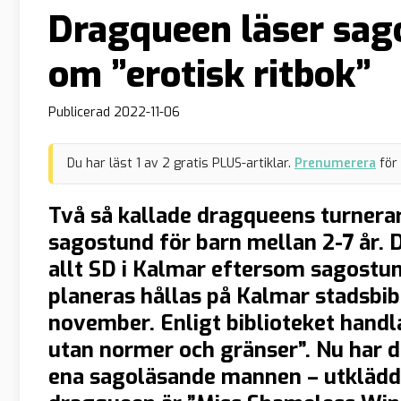
Dragqueen läser sago
om ”erotisk ritbok”
Publicerad
2022-11-06
Du har läst
1
av
2
gratis PLUS-artiklar.
Prenumerera
för
Två så kallade dragqueens turnerar
sagostund för barn mellan 2-7 år. D
allt SD i Kalmar eftersom sagostu
planeras hållas på Kalmar stadsbibli
november. Enligt biblioteket handla
utan normer och gränser”. Nu har 
ena sagoläsande mannen – utklädd 