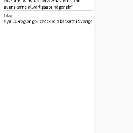
Ekeroth: ”Vänsterliberalernas brott mot
svenskarna allvarligaste någonsin”
1 dag
Nya EU-regler ger chockhöjd bilskatt i Sverige