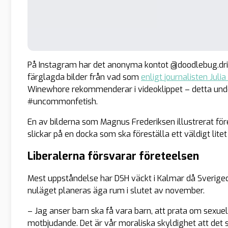
På Instagram har det anonyma kontot @doodlebug.drive 
färglagda bilder från vad som
enligt journalisten Juli
Winewhore rekommenderar i videoklippet – detta un
#uncommonfetish.
En av bilderna som Magnus Frederiksen illustrerat f
slickar på en docka som ska föreställa ett väldigt litet
Liberalerna försvarar företeelsen
Mest uppståndelse har DSH väckt i Kalmar då Sveriged
nuläget planeras äga rum i slutet av november.
– Jag anser barn ska få vara barn, att prata om sexue
motbjudande. Det är vår moraliska skyldighet att det s