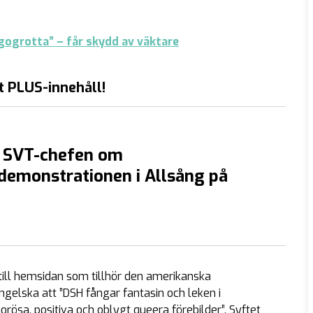
agogrotta” – får skydd av väktare
t PLUS-innehåll!
r SVT-chefen om
demonstrationen i Allsång på
till hemsidan som tillhör den amerikanska
engelska att ”DSH fångar fantasin och leken i
ösa, positiva och oblygt queera förebilder”. Syftet