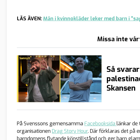
LÄS ÄVEN:
Män i kvinnokläder leker med barn i ”s
Missa inte vår
Så svara
palestina
Skansen
På Svenssons gemensamma
Facebooksida
länkar de 
organisationen
Drag Story Hour
. Där förklaras det på 
barndomens flytande könstillstånd och ger barn glamor