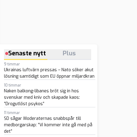
Senaste nytt
Plus
9 timmar
Ukrainas luftvärn pressas – Nato söker akut
lösning samtidigt som EU öppnar miljardkran
10 timmar
Naken balkong-libanes bröt sig in hos
svenskar med kniv och skapade kaos:
”Drogutlöst psykos”
11 timmar
SD sågar Moderaternas snabbspår till
medborgarskap: ”Vi kommer inte gå med på
det”