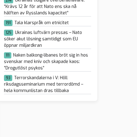
Ukrainas tidigare överbefälhavare:
214
“Krävs 12 år för att Nato ens ska nå
hälften av Rysslands kapacitet”
Tala klarspråk om etnicitet
191
Ukrainas luftvärn pressas – Nato
125
söker akut lösning samtidigt som EU
öppnar miljardkran
Naken balkong-libanes bröt sig in hos
111
svenskar med kniv och skapade kaos:
”Drogutlöst psykos”
Terrorskandalerna i V: Höll
93
riksdagsseminarium med terrordömd –
hela kommunlistan dras tillbaka