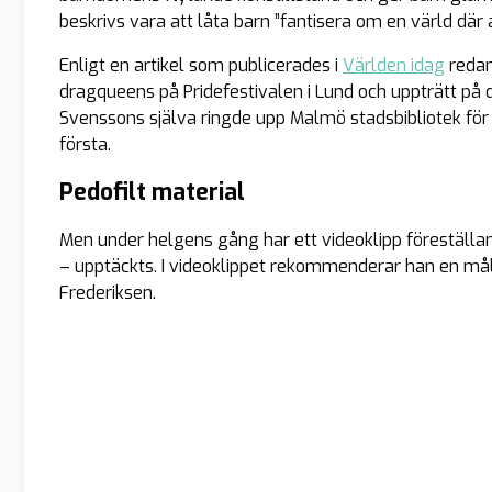
beskrivs vara att låta barn ”fantisera om en värld där al
Enligt en artikel som publicerades i
Världen idag
redan
dragqueens på Pridefestivalen i Lund och uppträtt p
Svenssons själva ringde upp Malmö stadsbibliotek för 
första.
Pedofilt material
Men under helgens gång har ett videoklipp föreställ
– upptäckts. I videoklippet rekommenderar han en mål
Frederiksen.