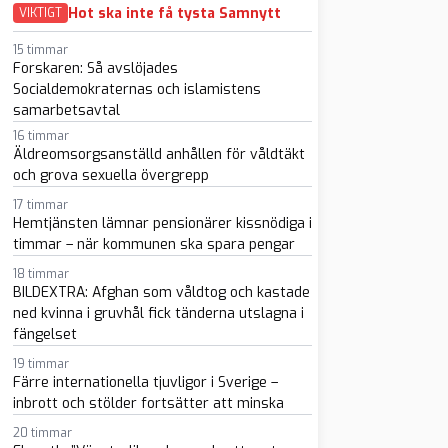
Hot ska inte få tysta Samnytt
VIKTIGT
15 timmar
Forskaren: Så avslöjades
Socialdemokraternas och islamistens
samarbetsavtal
sapp
-post
16 timmar
Äldreomsorgsanställd anhållen för våldtäkt
och grova sexuella övergrepp
17 timmar
Hemtjänsten lämnar pensionärer kissnödiga i
timmar – när kommunen ska spara pengar
18 timmar
BILDEXTRA: Afghan som våldtog och kastade
ned kvinna i gruvhål fick tänderna utslagna i
fängelset
19 timmar
Färre internationella tjuvligor i Sverige –
inbrott och stölder fortsätter att minska
20 timmar