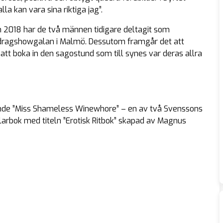
la kan vara sina riktiga jag”.
 2018 har de två männen tidigare deltagit som
å dragshowgalan i Malmö. Dessutom framgår det att
att boka in den sagostund som till synes var deras allra
ande ”Miss Shameless Winewhore” – en av två Svenssons
arbok med titeln ”Erotisk Ritbok” skapad av Magnus