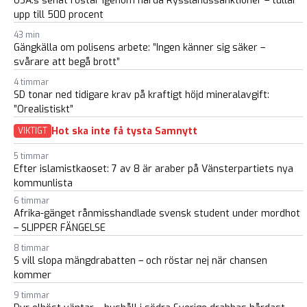
USA:s senat röstar igenom hårda Rysslandssanktioner – tullar
upp till 500 procent
43 min
Gängkälla om polisens arbete: ”Ingen känner sig säker –
svårare att begå brott”
4 timmar
SD tonar ned tidigare krav på kraftigt höjd mineralavgift:
”Orealistiskt”
Hot ska inte få tysta Samnytt
VIKTIGT
5 timmar
Efter islamistkaoset: 7 av 8 är araber på Vänsterpartiets nya
kommunlista
6 timmar
Afrika-gänget rånmisshandlade svensk student under mordhot
– SLIPPER FÄNGELSE
8 timmar
S vill slopa mängdrabatten – och röstar nej när chansen
kommer
9 timmar