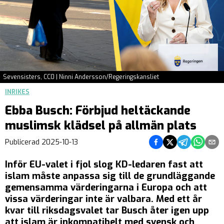
Sevensisters, CC0 | Ninni Andersson/Regeringskansliet
INRIKES
Ebba Busch: Förbjud heltäckande
muslimsk klädsel på allmän plats
Dela på Facebook
Dela på Twitter
Dela på Teleg
Dela på 
Dela 
Publicerad
2025-10-13
Inför EU-valet i fjol slog KD-ledaren fast att
islam måste anpassa sig till de grundläggande
gemensamma värderingarna i Europa och att
vissa värderingar inte är valbara. Med ett år
kvar till riksdagsvalet tar Busch åter igen upp
att islam är inkompatibelt med svensk och