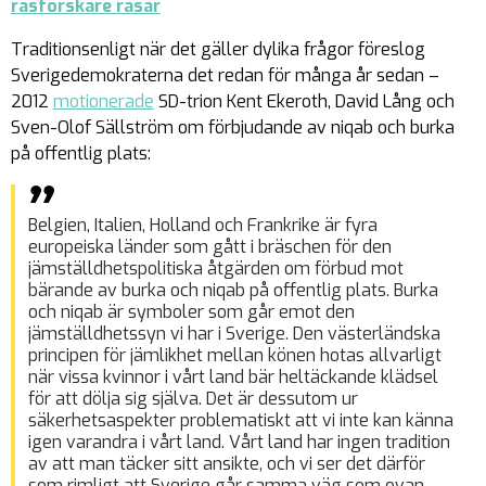
rasforskare rasar
Traditionsenligt när det gäller dylika frågor föreslog
Sverigedemokraterna det redan för många år sedan –
2012
motionerade
SD-trion Kent Ekeroth, David Lång och
Sven-Olof Sällström om förbjudande av niqab och burka
på offentlig plats:
Belgien, Italien, Holland och Frankrike är fyra
europeiska länder som gått i bräschen för den
jämställdhetspolitiska åtgärden om förbud mot
bärande av burka och niqab på offentlig plats. Burka
och niqab är symboler som går emot den
jämställdhetssyn vi har i Sverige. Den västerländska
principen för jämlikhet mellan könen hotas allvarligt
när vissa kvinnor i vårt land bär heltäckande klädsel
för att dölja sig själva. Det är dessutom ur
säkerhetsaspekter problematiskt att vi inte kan känna
igen varandra i vårt land. Vårt land har ingen tradition
av att man täcker sitt ansikte, och vi ser det därför
som rimligt att Sverige går samma väg som ovan