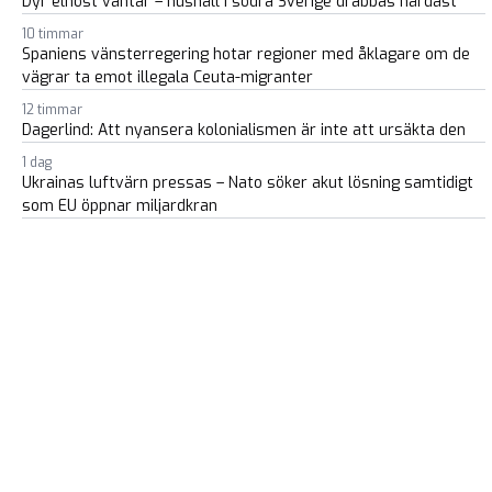
Dyr elhöst väntar – hushåll i södra Sverige drabbas hårdast
10 timmar
Spaniens vänsterregering hotar regioner med åklagare om de
vägrar ta emot illegala Ceuta-migranter
12 timmar
Dagerlind: Att nyansera kolonialismen är inte att ursäkta den
1 dag
Ukrainas luftvärn pressas – Nato söker akut lösning samtidigt
som EU öppnar miljardkran