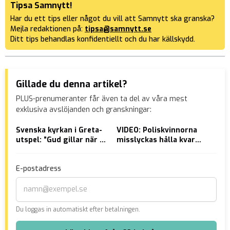
Tipsa Samnytt!
Har du ett tips eller något du vill att Samnytt ska granska?
Mejla redaktionen på:
tipsa@samnytt.se
Ditt tips behandlas konfidentiellt och du har källskydd.
Gillade du denna artikel?
PLUS-prenumeranter får även ta del av våra mest
exklusiva avslöjanden och granskningar:
Svenska kyrkan i Greta-
VIDEO: Poliskvinnorna
Afr
utspel: ”Gud gillar när vi
misslyckas hålla kvar
vål
recyclar”
mannen
E-postadress
Du loggas in automatiskt efter betalningen.