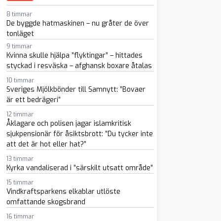
8 timmar
De byggde hatmaskinen – nu gråter de över
tonläget
9 timmar
Kvinna skulle hjälpa ”flyktingar” – hittades
styckad i resväska – afghansk boxare åtalas
sapp
-post
10 timmar
Sveriges Mjölkbönder till Samnytt: ”Bovaer
är ett bedrägeri”
12 timmar
Åklagare och polisen jagar islamkritisk
sjukpensionär för åsiktsbrott: ”Du tycker inte
att det är hot eller hat?”
13 timmar
Kyrka vandaliserad i ”särskilt utsatt område”
15 timmar
Vindkraftsparkens elkablar utlöste
omfattande skogsbrand
16 timmar