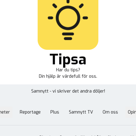
Tipsa
Har du tips?
Din hjälp är värdefull för oss.
Samnytt - vi skriver det andra döljer!
heter
Reportage
Plus
Samnytt TV
Om oss
Opin