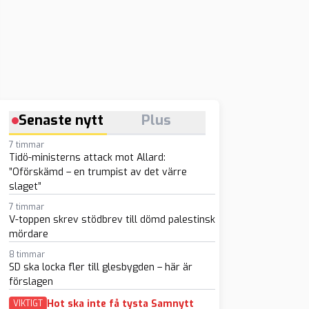
Senaste nytt
Plus
7 timmar
Tidö-ministerns attack mot Allard:
”Oförskämd – en trumpist av det värre
slaget”
7 timmar
V-toppen skrev stödbrev till dömd palestinsk
mördare
8 timmar
SD ska locka fler till glesbygden – här är
förslagen
Hot ska inte få tysta Samnytt
VIKTIGT