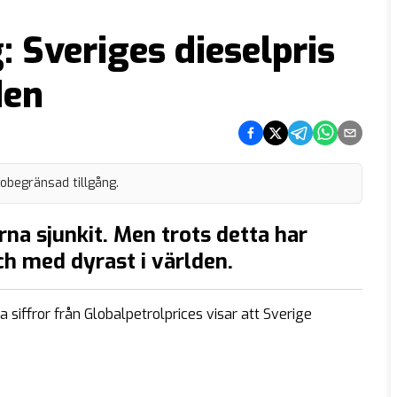
: Sveriges dieselpris
den
Dela på Facebook
Dela på Twitter
Dela på Telegram
Dela på What
Dela via e
 obegränsad tillgång.
na sjunkit. Men trots detta har
och med dyrast i världen.
a siffror från Globalpetrolprices visar att Sverige