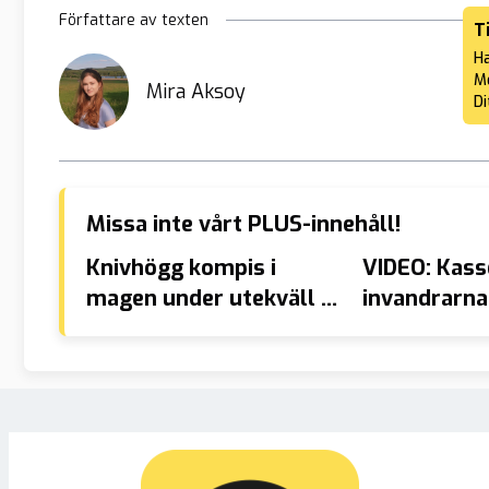
Författare av texten
T
Ha
Me
Mira Aksoy
Di
Missa inte vårt PLUS-innehåll!
Knivhögg kompis i
VIDEO: Kasse
magen under utekväll –
invandrarna:
döms för mordförsök
syrier?”