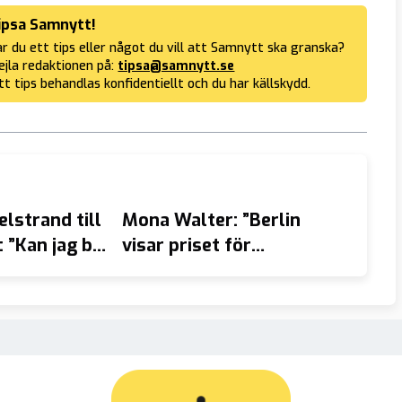
ipsa Samnytt!
r du ett tips eller något du vill att Samnytt ska granska?
jla redaktionen på:
tipsa@samnytt.se
tt tips behandlas konfidentiellt och du har källskydd.
lstrand till
Mona Walter: ”Berlin
Treba
 ”Kan jag bli
visar priset för
kolle
vänsterns allians med
– utvi
islam”