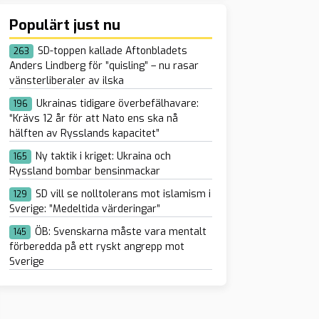
Populärt just nu
SD-toppen kallade Aftonbladets
263
Anders Lindberg för ”quisling” – nu rasar
vänsterliberaler av ilska
Ukrainas tidigare överbefälhavare:
196
“Krävs 12 år för att Nato ens ska nå
hälften av Rysslands kapacitet”
Ny taktik i kriget: Ukraina och
165
Ryssland bombar bensinmackar
SD vill se nolltolerans mot islamism i
129
Sverige: ”Medeltida värderingar”
ÖB: Svenskarna måste vara mentalt
145
förberedda på ett ryskt angrepp mot
Sverige