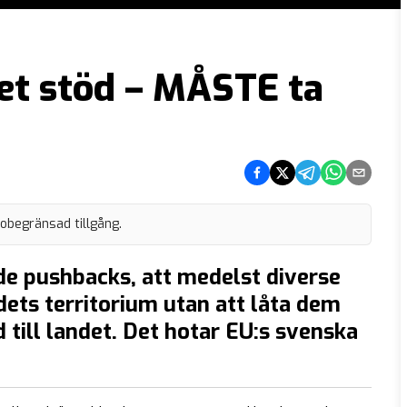
et stöd – MÅSTE ta
Dela på Facebook
Dela på Twitter
Dela på Telegram
Dela på What
Dela via e
 obegränsad tillgång.
de pushbacks, att medelst diverse
ets territorium utan att låta dem
 till landet. Det hotar EU:s svenska