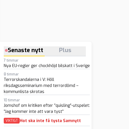
Senaste nytt
Plus
7 timmar
Nya EU-regler ger chockhöjd bilskatt i Sverige
8 timmar
Terrorskandalerna i V: Höll
riksdagsseminarium med terrordömd –
kommunlista skrotas
10 timmar
Jomshof om kritiken efter ”quisling”-utspelet:
”Jag kommer inte att vara tyst”
Hot ska inte få tysta Samnytt
VIKTIGT