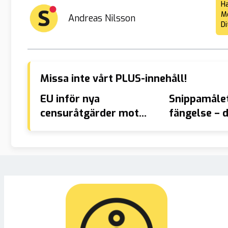
Ha
Me
Andreas Nilsson
Di
Missa inte vårt PLUS-innehåll!
EU inför nya
Snippamålet
censuråtgärder mot
fängelse – 
ryss-anklagade medier
finger i flic