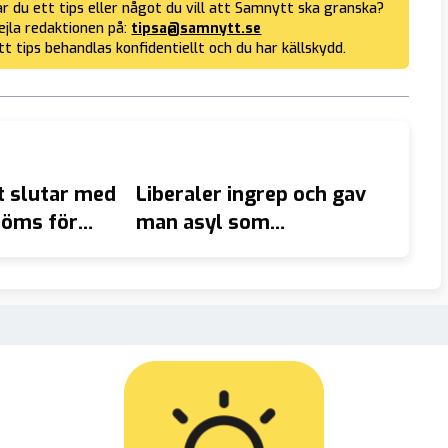
r du ett tips eller något du vill att Samnytt ska granska?
jla redaktionen på:
tipsa@samnytt.se
tt tips behandlas konfidentiellt och du har källskydd.
 slutar med
Liberaler ingrep och gav
AVSLÖ
döms för
man asyl som
Socia
kas vagina
”homosexuell” – nu är
Malmö
han häktad för våldtäkt
2018 
på kvinna
somal