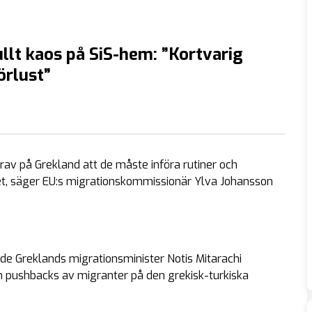
llt kaos på SiS-hem: ”Kortvarig
örlust”
 krav på Grekland att de måste införa rutiner och
ket, säger EU:s migrationskommissionär Ylva Johansson
de Greklands migrationsminister Notis Mitarachi
 pushbacks av migranter på den grekisk-turkiska