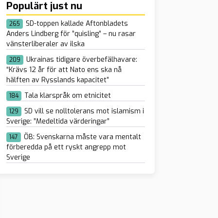
Populärt just nu
SD-toppen kallade Aftonbladets
265
Anders Lindberg för ”quisling” – nu rasar
vänsterliberaler av ilska
Ukrainas tidigare överbefälhavare:
209
“Krävs 12 år för att Nato ens ska nå
hälften av Rysslands kapacitet”
Tala klarspråk om etnicitet
184
SD vill se nolltolerans mot islamism i
129
Sverige: ”Medeltida värderingar”
ÖB: Svenskarna måste vara mentalt
147
förberedda på ett ryskt angrepp mot
Sverige