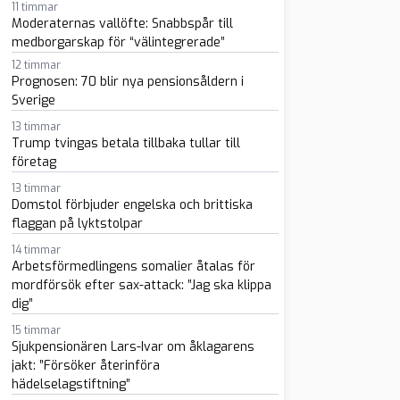
11 timmar
Moderaternas vallöfte: Snabbspår till
medborgarskap för “välintegrerade”
12 timmar
Prognosen: 70 blir nya pensionsåldern i
Sverige
13 timmar
Trump tvingas betala tillbaka tullar till
företag
sapp
-post
13 timmar
Domstol förbjuder engelska och brittiska
flaggan på lyktstolpar
14 timmar
Arbetsförmedlingens somalier åtalas för
mordförsök efter sax-attack: ”Jag ska klippa
dig”
15 timmar
Sjukpensionären Lars-Ivar om åklagarens
jakt: ”Försöker återinföra
hädelselagstiftning”