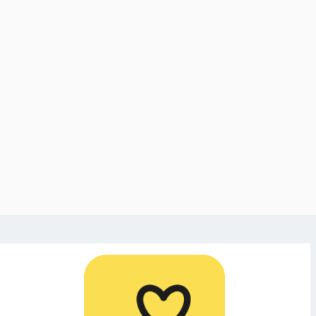
JAR:
ldemokraterna i
 påverkade valet
– använde en
isk förening