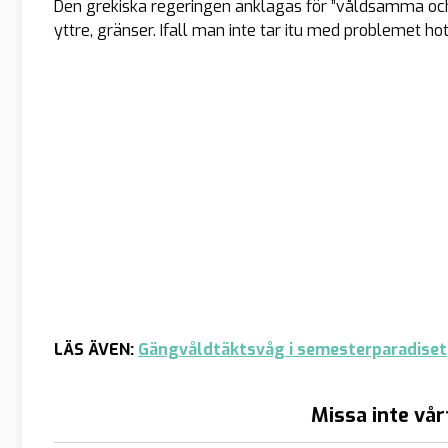
Den grekiska regeringen anklagas för ”våldsamma och 
yttre, gränser. Ifall man inte tar itu med problemet ho
LÄS ÄVEN:
Gängvåldtäktsvåg i semesterparadiset
Missa inte vår