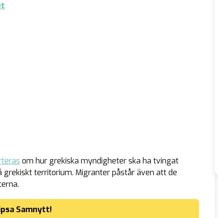
et
rteras
om hur grekiska myndigheter ska ha tvingat
å grekiskt territorium. Migranter påstår även att de
terna.
ipsa Samnytt!