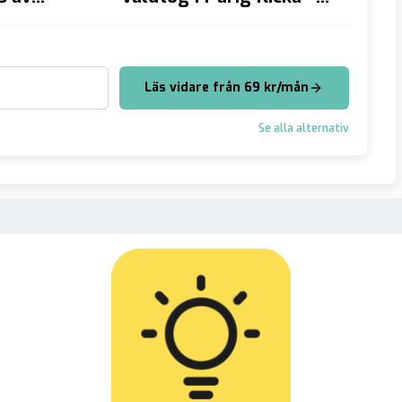
r
”Slappna av, släpp min
byggs
arm habibi, jag älskar
dig”
Läs vidare från 69 kr/mån
Se alla alternativ