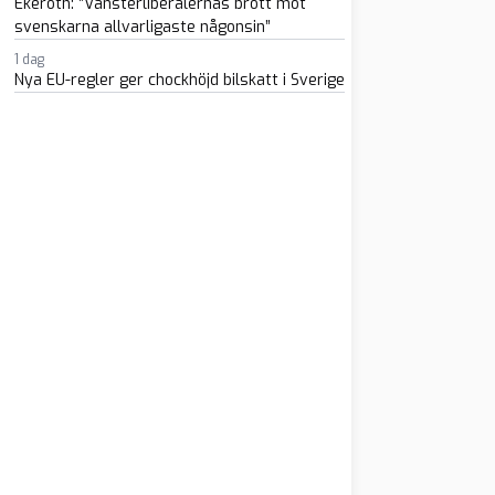
Ekeroth: ”Vänsterliberalernas brott mot
svenskarna allvarligaste någonsin”
1 dag
Nya EU-regler ger chockhöjd bilskatt i Sverige