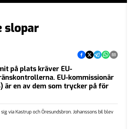
e slopar
Dela på Facebook
Dela på Twitter
Dela på Telegram
Dela på What
Dela via e
it på plats kräver EU-
gränskontrollerna. EU-kommissionär
S) är en av dem som trycker på för
sig via Kastrup och Öresundsbron. Johanssons bil blev