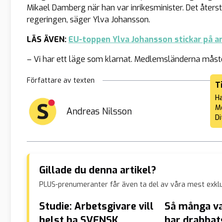
Mikael Damberg när han var inrikesminister. Det återst
regeringen, säger Ylva Johansson.
LÄS ÄVEN:
EU-toppen Ylva Johansson stickar på a
– Vi har ett läge som klarnat. Medlemsländerna måste a
Författare av texten
T
Ha
Me
Andreas Nilsson
Di
Gillade du denna artikel?
PLUS-prenumeranter får även ta del av våra mest exklu
Studie: Arbetsgivare vill
Så många va
helst ha SVENSK
har drabbat