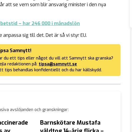
år att se vem som blir ansvarig minister i den nya
rbetstid – har 246 000 i månadslön
npassa sig till det. Det är så vi styr EU.
ipsa Samnytt!
r du ett tips eller något du vill att Samnytt ska granska?
jla redaktionen på:
tipsa@samnytt.se
tt tips behandlas konfidentiellt och du har källskydd.
siva avslöjanden och granskningar:
ccinerade
Barnskötare Mustafa
Nya E
s av
våldtog 14-årig flicka –
fossil