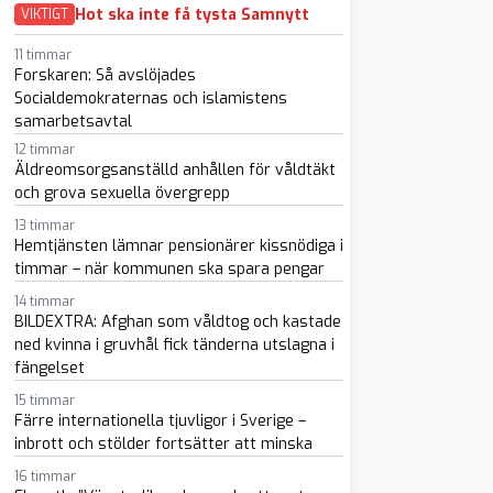
Hot ska inte få tysta Samnytt
VIKTIGT
11 timmar
Forskaren: Så avslöjades
Socialdemokraternas och islamistens
samarbetsavtal
12 timmar
Äldreomsorgsanställd anhållen för våldtäkt
och grova sexuella övergrepp
sapp
-post
13 timmar
Hemtjänsten lämnar pensionärer kissnödiga i
timmar – när kommunen ska spara pengar
14 timmar
BILDEXTRA: Afghan som våldtog och kastade
ned kvinna i gruvhål fick tänderna utslagna i
fängelset
15 timmar
Färre internationella tjuvligor i Sverige –
inbrott och stölder fortsätter att minska
16 timmar