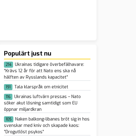
Populärt just nu
Ukrainas tidigare överbefälhavare:
214
“Krävs 12 år för att Nato ens ska nå
hälften av Rysslands kapacitet”
Tala klarspråk om etnicitet
191
Ukrainas luftvärn pressas – Nato
116
söker akut lösning samtidigt som EU
öppnar miljardkran
Naken balkong-libanes bröt sig in hos
105
svenskar med kniv och skapade kaos:
”Drogutlöst psykos”