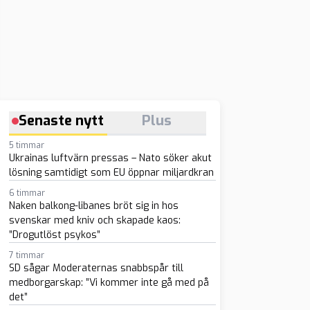
Senaste nytt
Plus
5 timmar
Ukrainas luftvärn pressas – Nato söker akut
lösning samtidigt som EU öppnar miljardkran
6 timmar
Naken balkong-libanes bröt sig in hos
svenskar med kniv och skapade kaos:
”Drogutlöst psykos”
7 timmar
SD sågar Moderaternas snabbspår till
medborgarskap: ”Vi kommer inte gå med på
det”