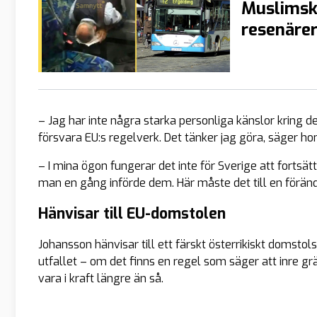
Muslimsk 
resenärer
– Jag har inte några starka personliga känslor kring d
försvara EU:s regelverk. Det tänker jag göra, säger hon
– I mina ögon fungerar det inte för Sverige att fort
man en gång införde dem. Här måste det till en föränd
Hänvisar till EU-domstolen
Johansson hänvisar till ett färskt österrikiskt domsto
utfallet – om det finns en regel som säger att inre g
vara i kraft längre än så.