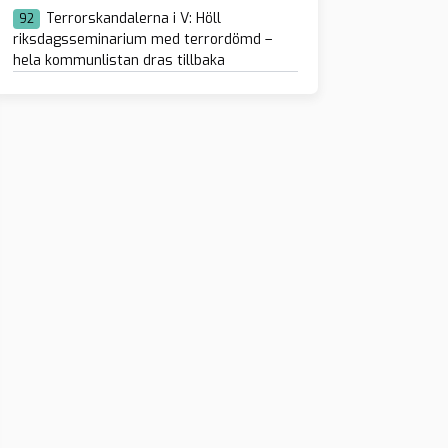
Terrorskandalerna i V: Höll
92
riksdagsseminarium med terrordömd –
hela kommunlistan dras tillbaka
U-beslutet: Stoppa
a bränslen i