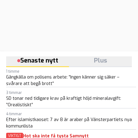
Senaste nytt
Plus
1 timme
Gängkälla om polisens arbete: ”Ingen känner sig säker –
svårare att begå brott”
3 timmar
SD tonar ned tidigare krav på kraftigt höjd mineralavgift:
”Orealistiskt”
4 timmar
Efter islamistkaoset: 7 av 8 är araber på Vänsterpartiets nya
kommunlista
Hot ska inte få tysta Samnytt
VIKTIGT