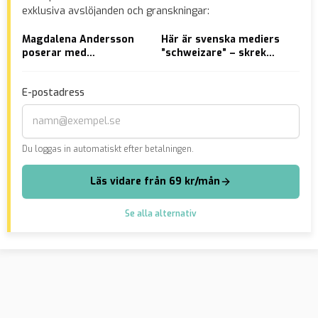
exklusiva avslöjanden och granskningar:
Magdalena Andersson
Här är svenska mediers
VID
poserar med
”schweizare” – skrek
EU-
gängkriminell
”Allahu akbar” och
knivhögg flera framför
E-postadress
barn
Du loggas in automatiskt efter betalningen.
Läs vidare från 69 kr/mån
Se alla alternativ