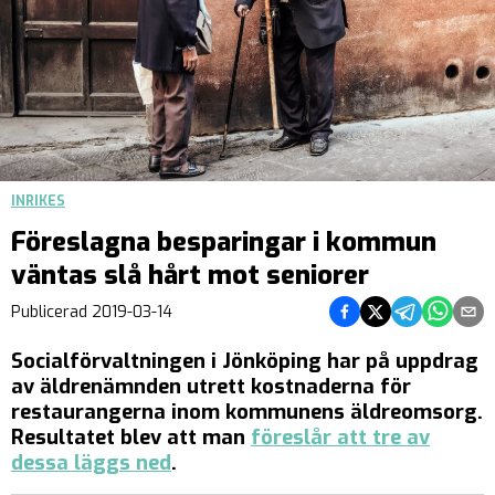
INRIKES
Föreslagna besparingar i kommun
väntas slå hårt mot seniorer
Dela på Facebook
Dela på Twitter
Dela på Teleg
Dela på 
Dela 
Publicerad
2019-03-14
Socialförvaltningen i Jönköping har på uppdrag
av äldrenämnden utrett kostnaderna för
restaurangerna inom kommunens äldreomsorg.
Resultatet blev att man
föreslår att tre av
dessa läggs ned
.