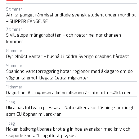
5 timmar
Afrika-gänget rånmisshandlade svensk student under mordhot
– SLIPPER FÄNGELSE
7 timmar
S vill slopa mängdrabatten – och röstar nej när chansen
kommer
8 timmar
Dyr elhöst väntar – hushåll i södra Sverige drabbas hårdast
9 timmar
Spaniens vänsterregering hotar regioner med åklagare om de
vägrar ta emot illegala Ceuta-migranter
11 timmar
Dagerlind: Att nyansera kolonialismen är inte att ursäkta den
1 dag
Ukrainas luftvärn pressas – Nato söker akut lösning samtidigt
som EU öppnar miljardkran
1 dag
Naken balkong-libanes bröt sig in hos svenskar med kniv och
skapade kaos: ”Drogutlöst psykos”