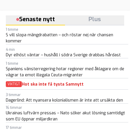
Senaste nytt
Plus
1 timme
S vill slopa mängdrabatten – och röstar nej när chansen
kommer
4 min
Dyr elhöst väntar – hushåll i södra Sverige drabbas hårdast
1 timme
Spaniens vänsterregering hotar regioner med åklagare om de
vägrar ta emot illegala Ceuta-migranter
Hot ska inte få tysta Samnytt
VIKTIGT
3 timmar
Dagerlind: Att nyansera kolonialismen är inte att ursäkta den
16 timmar
Ukrainas luftvärn pressas – Nato söker akut lösning samtidigt
som EU öppnar miljardkran
17 timmar