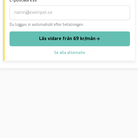
E-postadress
Arb
Du loggas in automatiskt efter betalningen.
Läs vidare från 69 kr/mån
Se alla alternativ