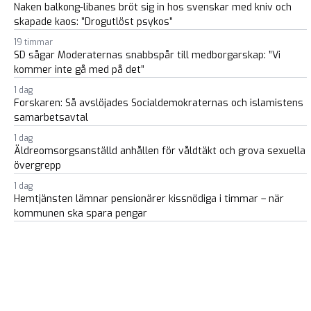
Naken balkong-libanes bröt sig in hos svenskar med kniv och
skapade kaos: ”Drogutlöst psykos”
19 timmar
SD sågar Moderaternas snabbspår till medborgarskap: ”Vi
kommer inte gå med på det”
1 dag
Forskaren: Så avslöjades Socialdemokraternas och islamistens
samarbetsavtal
1 dag
Äldreomsorgsanställd anhållen för våldtäkt och grova sexuella
övergrepp
1 dag
Hemtjänsten lämnar pensionärer kissnödiga i timmar – när
kommunen ska spara pengar