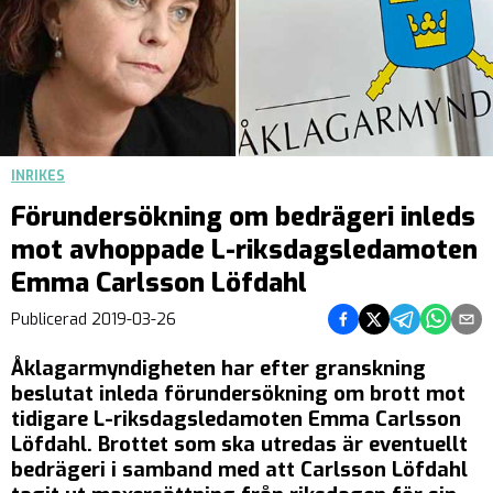
INRIKES
Förundersökning om bedrägeri inleds
mot avhoppade L-riksdagsledamoten
Emma Carlsson Löfdahl
Dela på Facebook
Dela på Twitter
Dela på Teleg
Dela på 
Dela 
Publicerad
2019-03-26
Åklagarmyndigheten har efter granskning
beslutat inleda förundersökning om brott mot
tidigare L-riksdagsledamoten Emma Carlsson
Löfdahl. Brottet som ska utredas är eventuellt
bedrägeri i samband med att Carlsson Löfdahl