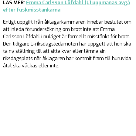
LÄS MER:
Emma Carlsson Löfdahl (L) uppmanas avgå
efter fuskmisstankarna
Enligt uppgift från åklagarkammaren innebär beslutet om
att inleda förundersökning om brott inte att Emma
Carlsson Löfdahl i nuläget är formellt misstänkt för brott.
Den tidigare L-riksdagsledamoten har uppgett att hon ska
ta ny ställning till att sitta kvar eller lämna sin
riksdagsplats när åklagaren har kommit fram till huruvida
åtal ska väckas eller inte.