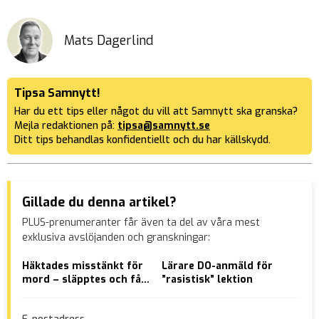
Mats Dagerlind
Tipsa Samnytt!
Har du ett tips eller något du vill att Samnytt ska granska?
Mejla redaktionen på:
tipsa@samnytt.se
Ditt tips behandlas konfidentiellt och du har källskydd.
Gillade du denna artikel?
PLUS-prenumeranter får även ta del av våra mest
exklusiva avslöjanden och granskningar:
Häktades misstänkt för
Lärare DO-anmäld för
AVS
mord – släpptes och får
”rasistisk” lektion
Män
665 000 kronor
frå
mut