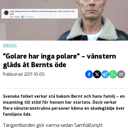
INRIKES
”Golare har inga polare” – vänstern
gläds åt Bernts öde
Dela på Facebook
Dela på Twitter
Dela på Teleg
Dela på 
Dela 
Publicerad
2017-10-05
Svenska folket verkar stå bakom Bernt och hans familj – en
insamling till stöd för honom har startats. Dock verkar
flera vänsteranstrukna personer känna en skadeglädje över
familjens öde.
Tangentborden gick varma sedan Samhällsnytt