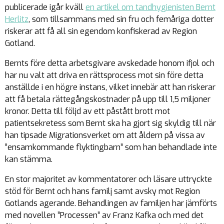
publicerade igår kväll
en artikel om tandhygienisten Bernt
Herlitz
, som tillsammans med sin fru och femåriga dotter
riskerar att få all sin egendom konfiskerad av Region
Gotland.
Bernts före detta arbetsgivare avskedade honom ifjol och
har nu valt att driva en rättsprocess mot sin före detta
anställde i en högre instans, vilket innebär att han riskerar
att få betala rättegångskostnader på upp till 1,5 miljoner
kronor. Detta till följd av ett påstått brott mot
patientsekretess som Bernt ska ha gjort sig skyldig till när
han tipsade Migrationsverket om att åldern på vissa av
”ensamkommande flyktingbarn” som han behandlade inte
kan stämma.
En stor majoritet av kommentatorer och läsare uttryckte
stöd för Bernt och hans familj samt avsky mot Region
Gotlands agerande. Behandlingen av familjen har jämförts
med novellen ”Processen” av Franz Kafka och med det