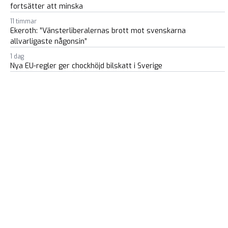
fortsätter att minska
11 timmar
Ekeroth: ”Vänsterliberalernas brott mot svenskarna
allvarligaste någonsin”
1 dag
Nya EU-regler ger chockhöjd bilskatt i Sverige