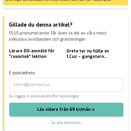
Gillade du denna artikel?
PLUS-prenumeranter får även ta del av våra mest
exklusiva avslöjanden och granskningar:
Lärare DO-anmäld för
Greta tar ny hjälp av
Ble
”rasistisk” lektion
1.Cuz – gangstern
eft
umgås med
utt
Dödspatrullens mördare
för
E-postadress
Du loggas in automatiskt efter betalningen.
Läs vidare från 69 kr/mån
Se alla alternativ