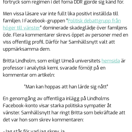
förtryck som regimen i det forna DDR gjorde sig känd för.
Men vissa läsare var inte fullt lika positivt inställda till
familjen. I Facebook-gruppen ”
Politisk debattgrupp från
höger till vänster
” dominerade skadeglädje över familjens
öde. Flera kommentarer skrevs öppet av personer med en
viss offentlig profil. Därför har Samhällsnytt valt att
uppmärksamma dem.
Britta Lindholm, som enligt Umeå universitets
hemsida
är
professor i analytisk kemi, svarade förnöjt på en
kommentar om artikeln:
”Man kan hoppas att han lärde sig nått”
En genomgång av offentliga inlägg på Lindholms
Facebook-konto visar starka politiska sympatier åt
vänster. Samhällsnytt har ringt Britta som bekräftade att
det var hon som skrev kommentaren:
-Jag står för vad jag skrev, ja.