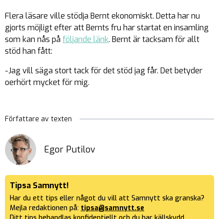
Flera läsare ville stödja Bernt ekonomiskt. Detta har nu
gjorts möjligt efter att Bernts fru har startat en insamling
som kan nås på
följande länk
. Bernt är tacksam för allt
stöd han fått:
-Jag vill säga stort tack för det stöd jag får. Det betyder
oerhört mycket för mig.
Författare av texten
Egor Putilov
Tipsa Samnytt!
Har du ett tips eller något du vill att Samnytt ska granska?
Mejla redaktionen på:
tipsa@samnytt.se
Ditt tips behandlas konfidentiellt och du har källskydd.