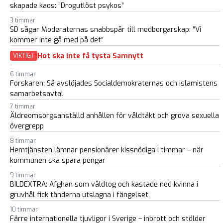
skapade kaos: ”Drogutlöst psykos”
3 timmar
SD sågar Moderaternas snabbspår till medborgarskap: ”Vi
kommer inte gå med på det”
Hot ska inte få tysta Samnytt
VIKTIGT
6 timmar
Forskaren: Så avslöjades Socialdemokraternas och islamistens
samarbetsavtal
7 timmar
Äldreomsorgsanställd anhållen för våldtäkt och grova sexuella
övergrepp
8 timmar
Hemtjänsten lämnar pensionärer kissnödiga i timmar – när
kommunen ska spara pengar
9 timmar
BILDEXTRA: Afghan som våldtog och kastade ned kvinna i
gruvhål fick tänderna utslagna i fängelset
10 timmar
Färre internationella tjuvligor i Sverige – inbrott och stölder