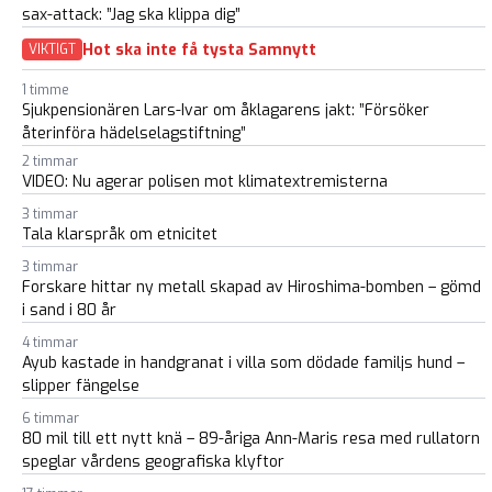
sax-attack: ”Jag ska klippa dig”
Hot ska inte få tysta Samnytt
VIKTIGT
1 timme
Sjukpensionären Lars-Ivar om åklagarens jakt: ”Försöker
återinföra hädelselagstiftning”
2 timmar
VIDEO: Nu agerar polisen mot klimatextremisterna
3 timmar
Tala klarspråk om etnicitet
3 timmar
Forskare hittar ny metall skapad av Hiroshima-bomben – gömd
i sand i 80 år
4 timmar
Ayub kastade in handgranat i villa som dödade familjs hund –
slipper fängelse
6 timmar
80 mil till ett nytt knä – 89-åriga Ann-Maris resa med rullatorn
speglar vårdens geografiska klyftor