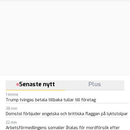
hon SD:s toppkandidat
under Åkesson
Senaste nytt
Plus
1 timme
Trump tvingas betala tillbaka tullar till företag
38 min
Domstol förbjuder engelska och brittiska flaggan på lyktstolpar
22 min
Arbetsförmedlingens somalier åtalas för mordförsök efter