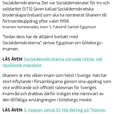
Socialdemokraterna. Det var Socialdemokrater för tro och
solidaritet (STS) (även kallad Socialdemokratiska
broderskapsrörelsen) som ska ha nominerat Ghanem till
förtroendeuppdrag efter valet 1998.
Imamen nominerades inom S. Faksimil Sameh Egyptson
”Sedan dess har de alltjämt kontakt med
Socialdemokraterna”, skriver Egyptson om Göteborgs-
imamen.
LÄS ÄVEN:
Socialdemokraterna värvade röster vid
muslimsk massbön
Ghanem är inte vilken imam som helst i Sverige. Han har
stort inflytande i församlingarna genom sina uppdrag som
vice ordförande och officiell talesman för Sveriges
imamråd och drabbas därför troligen inte nämnvärt av
den tillfälliga avstängningen i Göteborgs moské.
LÄS ÄVEN:
S-toppen Jamal El-Haj deltog på ”Hamas-