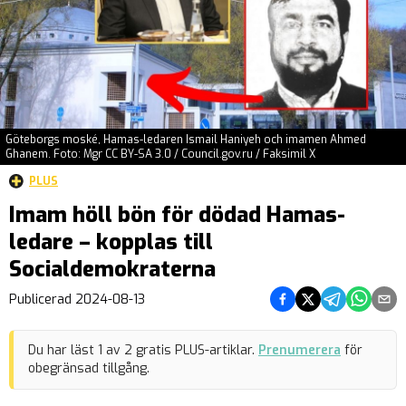
Göteborgs moské, Hamas-ledaren Ismail Haniyeh och imamen Ahmed
Ghanem. Foto: Mgr CC BY-SA 3.0 / Council.gov.ru / Faksimil X
PLUS
Imam höll bön för dödad Hamas-
ledare – kopplas till
Socialdemokraterna
Dela på Facebook
Dela på Twitter
Dela på Teleg
Dela på 
Dela 
Publicerad
2024-08-13
Du har läst
1
av
2
gratis PLUS-artiklar.
Prenumerera
för
obegränsad tillgång.