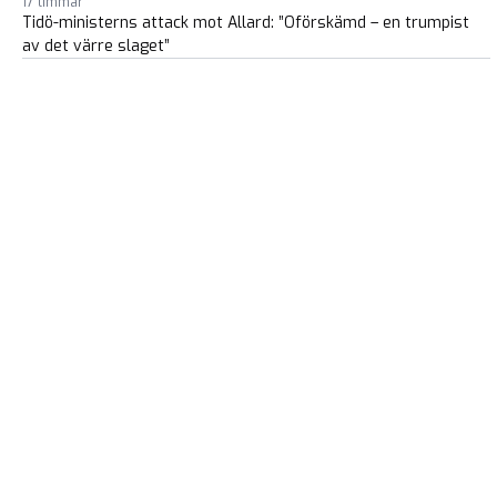
17 timmar
Tidö-ministerns attack mot Allard: ”Oförskämd – en trumpist
av det värre slaget”