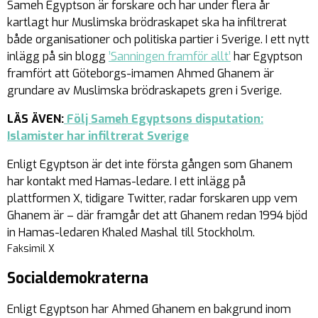
Sameh Egyptson är forskare och har under flera år
kartlagt hur Muslimska brödraskapet ska ha infiltrerat
både organisationer och politiska partier i Sverige. I ett nytt
inlägg på sin blogg
’Sanningen framför allt’
har Egyptson
framfört att Göteborgs-imamen Ahmed Ghanem är
grundare av Muslimska brödraskapets gren i Sverige.
LÄS ÄVEN:
Följ Sameh Egyptsons disputation:
Islamister har infiltrerat Sverige
Enligt Egyptson är det inte första gången som Ghanem
har kontakt med Hamas-ledare. I ett inlägg på
plattformen X, tidigare Twitter, radar forskaren upp vem
Ghanem är – där framgår det att Ghanem redan 1994 bjöd
in Hamas-ledaren Khaled Mashal till Stockholm.
Faksimil X
Socialdemokraterna
Enligt Egyptson har Ahmed Ghanem en bakgrund inom