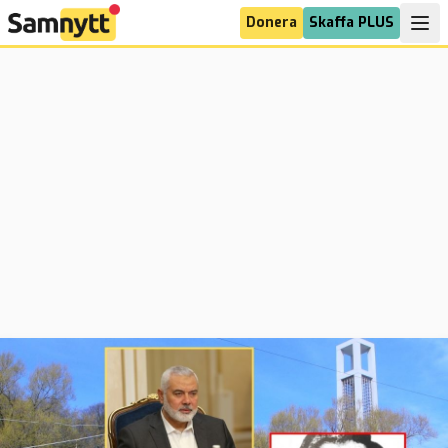
Donera
Skaffa PLUS