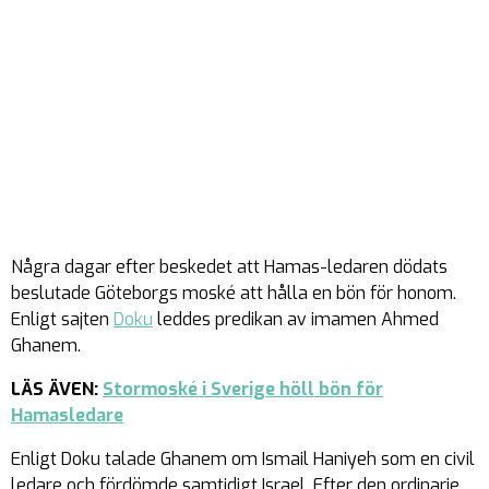
Några dagar efter beskedet att Hamas-ledaren dödats
beslutade Göteborgs moské att hålla en bön för honom.
Enligt sajten
Doku
leddes predikan av imamen Ahmed
Ghanem.
LÄS ÄVEN:
Stormoské i Sverige höll bön för
Hamasledare
Enligt Doku talade Ghanem om Ismail Haniyeh som en civil
ledare och fördömde samtidigt Israel. Efter den ordinarie