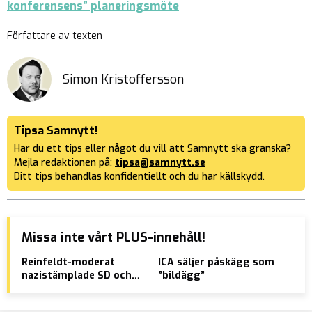
konferensens” planeringsmöte
Författare av texten
Simon Kristoffersson
Tipsa Samnytt!
Har du ett tips eller något du vill att Samnytt ska granska?
Mejla redaktionen på:
tipsa@samnytt.se
Ditt tips behandlas konfidentiellt och du har källskydd.
Missa inte vårt PLUS-innehåll!
Reinfeldt-moderat
ICA säljer påskägg som
AVS
nazistämplade SD och
”bildägg”
av 
röstade ja till
öve
könsbyteslagen – nu är
pen