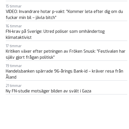
15 timmar
VIDEO: Invandrare hotar p-vakt: ”Kommer leta efter dig om du
fuckar min bil – jävla bitch”
16 timmar
FN-krav på Sverige: Utred poliser som omhändertog
klimataktivist
17 timmar
Kritiken växer efter petningen av Fröken Snusk: ”Festivalen har
själv gjort frågan politisk”
19 timmar
Handelsbanken spärrade 96-årings Bank-id – kräver resa från
Åland
21 timmar
Ny FN-studie motsäger bilden av svält i Gaza