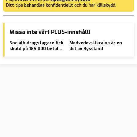
Ditt tips behandlas konfidentiellt och du har källskydd.
Missa inte vårt PLUS-innehåll!
Socialbidragstagare fick
Medvedev: Ukraina är en
SR 
skuld på 185 000 betald
del av Ryssland
Mil
av kommunen
ond
ske