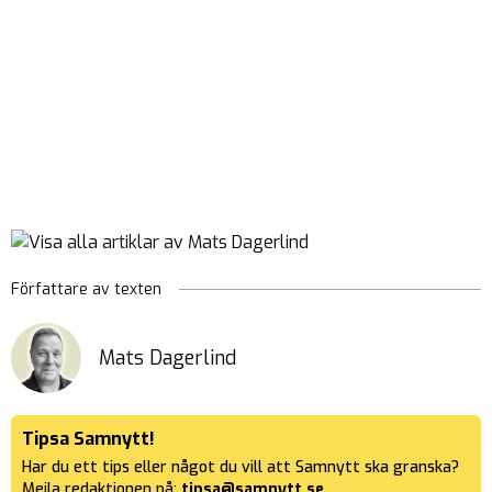
Författare av texten
Mats Dagerlind
Tipsa Samnytt!
Har du ett tips eller något du vill att Samnytt ska granska?
Mejla redaktionen på:
tipsa@samnytt.se