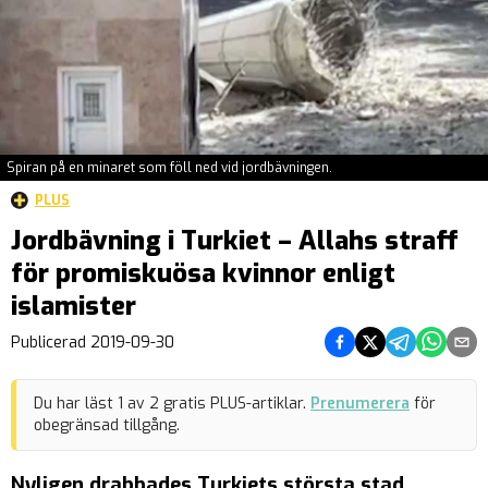
Spiran på en minaret som föll ned vid jordbävningen.
PLUS
Jordbävning i Turkiet – Allahs straff
för promiskuösa kvinnor enligt
islamister
Dela på Facebook
Dela på Twitter
Dela på Teleg
Dela på 
Dela 
Publicerad
2019-09-30
Du har läst
1
av
2
gratis PLUS-artiklar.
Prenumerera
för
obegränsad tillgång.
Nyligen drabbades Turkiets största stad