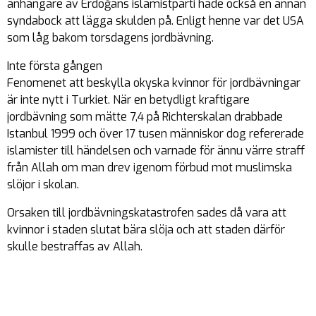
anhängare av Erdoğans islamistparti hade också en annan
syndabock att lägga skulden på. Enligt henne var det USA
som låg bakom torsdagens jordbävning.
Inte första gången
Fenomenet att beskylla okyska kvinnor för jordbävningar
är inte nytt i Turkiet. När en betydligt kraftigare
jordbävning som mätte 7,4 på Richterskalan drabbade
Istanbul 1999 och över 17 tusen människor dog refererade
islamister till händelsen och varnade för ännu värre straff
från Allah om man drev igenom förbud mot muslimska
slöjor i skolan.
Orsaken till jordbävningskatastrofen sades då vara att
kvinnor i staden slutat bära slöja och att staden därför
skulle bestraffas av Allah.