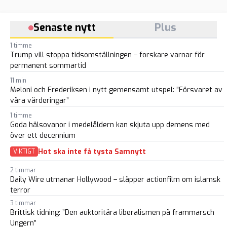
Senaste nytt
Plus
1 timme
Trump vill stoppa tidsomställningen – forskare varnar för
permanent sommartid
11 min
Meloni och Frederiksen i nytt gemensamt utspel: ”Försvaret av
våra värderingar”
1 timme
Goda hälsovanor i medelåldern kan skjuta upp demens med
över ett decennium
Hot ska inte få tysta Samnytt
VIKTIGT
2 timmar
Daily Wire utmanar Hollywood – släpper actionfilm om islamsk
terror
3 timmar
Brittisk tidning: ”Den auktoritära liberalismen på frammarsch
Ungern”