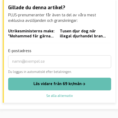
Gillade du denna artikel?
PLUS-prenumeranter får även ta del av våra mest
exklusiva avslöjanden och granskningar:
Utrikesministerns make:
Tusen djur dog när
Nor
”Mohammed får gärna
illegal djurhandel brann
gul
bli ett vanligare namn”
– nu åtalas man i Borås
E-postadress
Du loggas in automatiskt efter betalningen.
Läs vidare från 69 kr/mån
Se alla alternativ