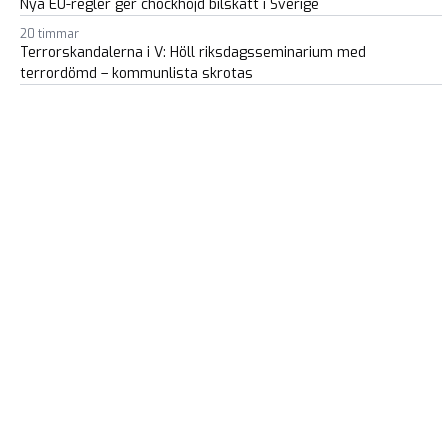
Nya EU-regler ger chockhöjd bilskatt i Sverige
20 timmar
Terrorskandalerna i V: Höll riksdagsseminarium med
terrordömd – kommunlista skrotas