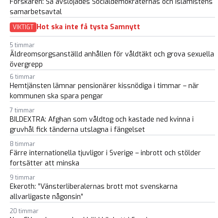
Forskaren: Så avslöjades Socialdemokraternas och islamistens
samarbetsavtal
Hot ska inte få tysta Samnytt
VIKTIGT
5 timmar
Äldreomsorgsanställd anhållen för våldtäkt och grova sexuella
övergrepp
6 timmar
Hemtjänsten lämnar pensionärer kissnödiga i timmar – när
kommunen ska spara pengar
7 timmar
BILDEXTRA: Afghan som våldtog och kastade ned kvinna i
gruvhål fick tänderna utslagna i fängelset
8 timmar
Färre internationella tjuvligor i Sverige – inbrott och stölder
fortsätter att minska
9 timmar
Ekeroth: ”Vänsterliberalernas brott mot svenskarna
allvarligaste någonsin”
20 timmar