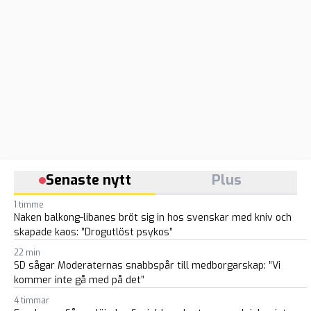
Senaste nytt
Plus
1 timme
Naken balkong-libanes bröt sig in hos svenskar med kniv och
skapade kaos: ”Drogutlöst psykos”
22 min
SD sågar Moderaternas snabbspår till medborgarskap: ”Vi
kommer inte gå med på det”
4 timmar