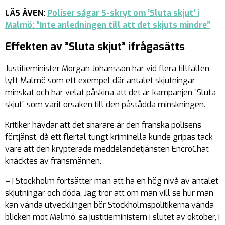
LÄS ÄVEN:
Poliser sågar S-skryt om ’Sluta skjut’ i
Malmö: ”Inte anledningen till att det skjuts mindre”
Effekten av ”Sluta skjut” ifrågasätts
Justitieminister Morgan Johansson har vid flera tillfällen
lyft Malmö som ett exempel där antalet skjutningar
minskat och har velat påskina att det är kampanjen ”Sluta
skjut” som varit orsaken till den påstådda minskningen.
Kritiker hävdar att det snarare är den franska polisens
förtjänst, då ett flertal tungt kriminella kunde gripas tack
vare att den krypterade meddelandetjänsten EncroChat
knäcktes av fransmännen.
– I Stockholm fortsätter man att ha en hög nivå av antalet
skjutningar och döda. Jag tror att om man vill se hur man
kan vända utvecklingen bör Stockholmspolitikerna vända
blicken mot Malmö, sa justitieministern i slutet av oktober, i