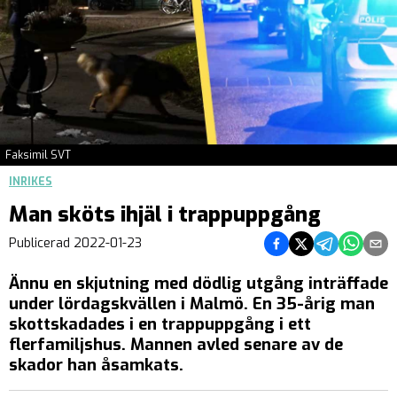
Faksimil SVT
INRIKES
Man sköts ihjäl i trappuppgång
Dela på Facebook
Dela på Twitter
Dela på Teleg
Dela på 
Dela 
Publicerad
2022-01-23
Ännu en skjutning med dödlig utgång inträffade
under lördagskvällen i Malmö. En 35-årig man
skottskadades i en trappuppgång i ett
flerfamiljshus. Mannen avled senare av de
skador han åsamkats.