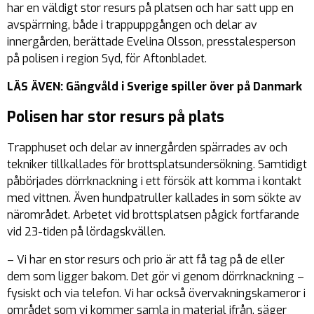
har en väldigt stor resurs på platsen och har satt upp en
avspärrning, både i trappuppgången och delar av
innergården, berättade Evelina Olsson, presstalesperson
på polisen i region Syd, för Aftonbladet.
LÄS ÄVEN: Gängvåld i Sverige spiller över på Danmark
Polisen har stor resurs på plats
Trapphuset och delar av innergården spärrades av och
tekniker tillkallades för brottsplatsundersökning. Samtidigt
påbörjades dörrknackning i ett försök att komma i kontakt
med vittnen. Även hundpatruller kallades in som sökte av
närområdet. Arbetet vid brottsplatsen pågick fortfarande
vid 23-tiden på lördagskvällen.
– Vi har en stor resurs och prio är att få tag på de eller
dem som ligger bakom. Det gör vi genom dörrknackning –
fysiskt och via telefon. Vi har också övervakningskameror i
området som vi kommer samla in material ifrån, säger