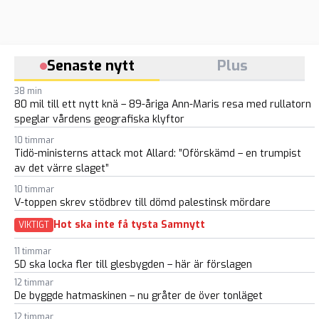
Senaste nytt
Plus
38 min
80 mil till ett nytt knä – 89-åriga Ann-Maris resa med rullatorn
speglar vårdens geografiska klyftor
10 timmar
Tidö-ministerns attack mot Allard: ”Oförskämd – en trumpist
av det värre slaget”
10 timmar
V-toppen skrev stödbrev till dömd palestinsk mördare
Hot ska inte få tysta Samnytt
VIKTIGT
11 timmar
SD ska locka fler till glesbygden – här är förslagen
12 timmar
De byggde hatmaskinen – nu gråter de över tonläget
12 timmar