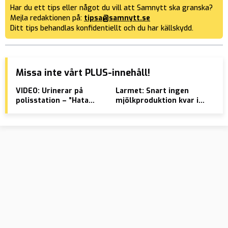
Har du ett tips eller något du vill att Samnytt ska granska?
Mejla redaktionen på:
tipsa@samnytt.se
Ditt tips behandlas konfidentiellt och du har källskydd.
Missa inte vårt PLUS-innehåll!
VIDEO: Urinerar på
Larmet: Snart ingen
Rom
polisstation – ”Hata
mjölkproduktion kvar i
mil
polisen”
norra Sverige
sve