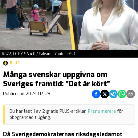
RG72, CC BY-SA 4.0 / Faksimil Youtube/SD
PLUS
Många svenskar uppgivna om
Sveriges framtid: ”Det är kört”
Dela på Facebook
Dela på Twitter
Dela på Teleg
Dela på 
Dela 
Publicerad
2024-07-29
Du har läst
1
av
2
gratis PLUS-artiklar.
Prenumerera
för
obegränsad tillgång.
Då Sverigedemokraternas riksdagsledamot