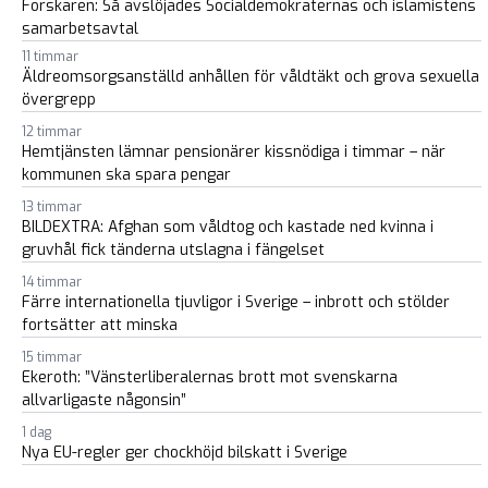
Forskaren: Så avslöjades Socialdemokraternas och islamistens
samarbetsavtal
11 timmar
Äldreomsorgsanställd anhållen för våldtäkt och grova sexuella
övergrepp
12 timmar
Hemtjänsten lämnar pensionärer kissnödiga i timmar – när
kommunen ska spara pengar
13 timmar
BILDEXTRA: Afghan som våldtog och kastade ned kvinna i
gruvhål fick tänderna utslagna i fängelset
14 timmar
Färre internationella tjuvligor i Sverige – inbrott och stölder
fortsätter att minska
15 timmar
Ekeroth: ”Vänsterliberalernas brott mot svenskarna
allvarligaste någonsin”
1 dag
Nya EU-regler ger chockhöjd bilskatt i Sverige