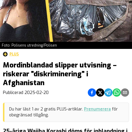
Foto: Polisens utredning/Polisen
PLUS
Mordinblandad slipper utvisning –
riskerar ”diskriminering” i
Afghanistan
Dela på Facebook
Dela på Twitter
Dela på Teleg
Dela på 
Dela 
Publicerad
2025-02-20
Du har läst
1
av
2
gratis PLUS-artiklar.
Prenumerera
för
obegränsad tillgång.
25-åriga Wajiha Korashi döms för inblandning i