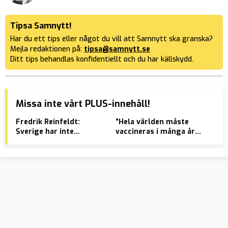
Tipsa Samnytt!
Har du ett tips eller något du vill att Samnytt ska granska?
Mejla redaktionen på:
tipsa@samnytt.se
Ditt tips behandlas konfidentiellt och du har källskydd.
Missa inte vårt PLUS-innehåll!
Fredrik Reinfeldt:
”Hela världen måste
Prä
Sverige har inte
vaccineras i många år
sto
misslyckats med
framöver”
EU-
invandringen
utn