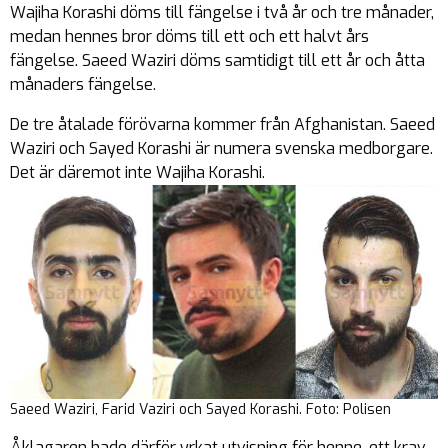
Wajiha Korashi döms till fängelse i två år och tre månader,
medan hennes bror döms till ett och ett halvt års
fängelse. Saeed Waziri döms samtidigt till ett år och åtta
månaders fängelse.
De tre åtalade förövarna kommer från Afghanistan. Saeed
Waziri och Sayed Korashi är numera svenska medborgare.
Det är däremot
inte
Wajiha Korashi.
Saeed Waziri, Farid Vaziri och Sayed Korashi. Foto: Polisen
Åklagaren hade därför yrkat utvisning för henne, ett krav