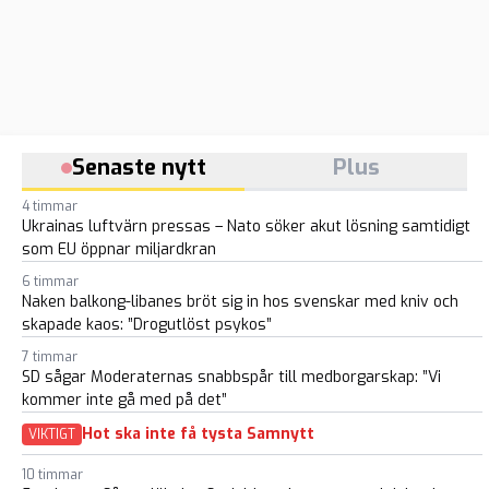
Senaste nytt
Plus
4 timmar
Ukrainas luftvärn pressas – Nato söker akut lösning samtidigt
som EU öppnar miljardkran
6 timmar
Naken balkong-libanes bröt sig in hos svenskar med kniv och
skapade kaos: ”Drogutlöst psykos”
7 timmar
SD sågar Moderaternas snabbspår till medborgarskap: ”Vi
kommer inte gå med på det”
Hot ska inte få tysta Samnytt
VIKTIGT
10 timmar