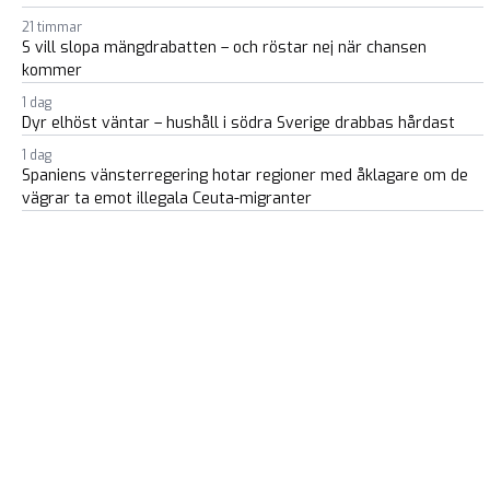
21 timmar
S vill slopa mängdrabatten – och röstar nej när chansen
kommer
1 dag
Dyr elhöst väntar – hushåll i södra Sverige drabbas hårdast
1 dag
Spaniens vänsterregering hotar regioner med åklagare om de
vägrar ta emot illegala Ceuta-migranter