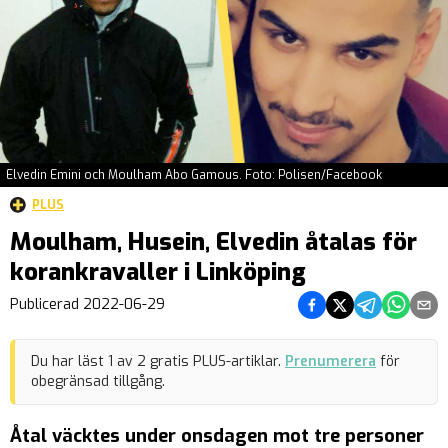
Elvedin Emini och Moulham Abo Gamous. Foto: Polisen/Facebook
PLUS
Moulham, Husein, Elvedin åtalas för
korankravaller i Linköping
Dela på Facebook
Dela på Twitter
Dela på Teleg
Dela på 
Dela 
Publicerad
2022-06-29
Du har läst
1
av
2
gratis PLUS-artiklar.
Prenumerera
för
obegränsad tillgång.
Åtal väcktes under onsdagen mot tre personer