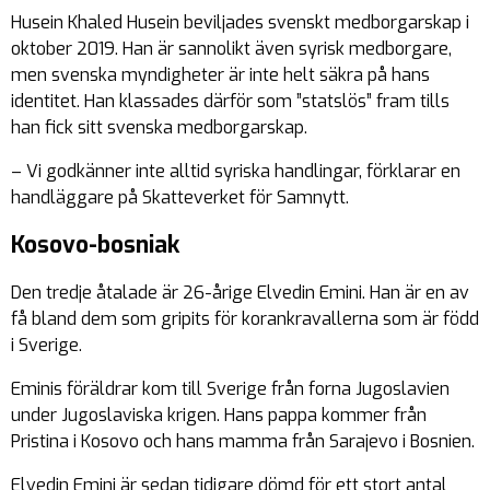
Husein Khaled Husein beviljades svenskt medborgarskap i
oktober 2019. Han är sannolikt även syrisk medborgare,
men svenska myndigheter är inte helt säkra på hans
identitet. Han klassades därför som ”statslös” fram tills
han fick sitt svenska medborgarskap.
– Vi godkänner inte alltid syriska handlingar, förklarar en
handläggare på Skatteverket för Samnytt.
Kosovo-bosniak
Den tredje åtalade är 26-årige Elvedin Emini. Han är en av
få bland dem som gripits för korankravallerna som är född
i Sverige.
Eminis föräldrar kom till Sverige från forna Jugoslavien
under Jugoslaviska krigen. Hans pappa kommer från
Pristina i Kosovo och hans mamma från Sarajevo i Bosnien.
Elvedin Emini är sedan tidigare dömd för ett stort antal