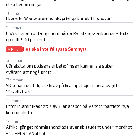
olika bedömningar
1 timme
Ekeroth: ”Moderaternas obegripliga kärlek till sossar”
11 timmar
USA:s senat röstar igenom hårda Rysslandssanktioner – tullar
upp till 500 procent
Hot ska inte få tysta Samnytt
VIKTIGT
13 timmar
Gängkälla om polisens arbete: ”Ingen känner sig säker –
svårare att begå brott”
17 timmar
SD tonar ned tidigare krav på kraftigt höjd mineralavgift:
”Orealistiskt”
18 timmar
Efter islamistkaoset: 7 av 8 är araber på Vänsterpartiets nya
kommunlista
19 timmar
Afrika-gänget rånmisshandlade svensk student under mordhot
– SLIPPER FÄNGELSE