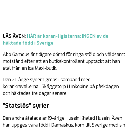
LÄS ÄVEN:
HÄR är koran-ligisterna: INGEN av de
häktade född i Sverige
Abo Gamous är tidigare dömd för ringa stöld och våldsamt
motstånd efter att en butikskontrollant upptäckt att han
stal från en Ica Maxi-butik.
Den 21-årige syriern greps i samband med
korankravallerna i Skäggetorp i Linköping på påskdagen
och häktades tre dagar senare.
”Statslös” syrier
Den andra åtalade är 19-årige Husein Khaled Husein. Även
han uppges vara född i Damaskus, kom till Sverige med sin