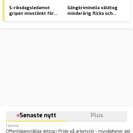
S-riksdagsledamot
Gängkriminella våldtog
V-t
gripen misstänkt för
minderårig flicka och
åta
drograttfylleri –
rånade pojkar
bar
försökte smita
lok
ho
Senaste nytt
Plus
1 timme
Offentliganställda deltog i Pride på arbetstid – myndigheter gör