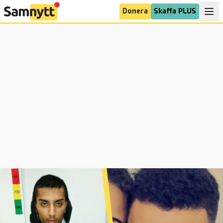
Donera
Skaffa PLUS