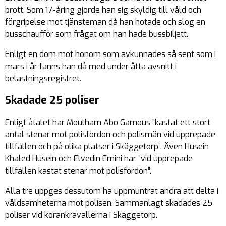
brott. Som 17-åring gjorde han sig skyldig till våld och
förgripelse mot tjänsteman då han hotade och slog en
busschaufför som frågat om han hade bussbiljett.
Enligt en dom mot honom som avkunnades så sent som i
mars i år fanns han då med under åtta avsnitt i
belastningsregistret.
Skadade 25 poliser
Enligt åtalet har Moulham Abo Gamous ”kastat ett stort
antal stenar mot polisfordon och polismän vid upprepade
tillfällen och på olika platser i Skäggetorp”. Även Husein
Khaled Husein och Elvedin Emini har ”vid upprepade
tillfällen kastat stenar mot polisfordon”.
Alla tre uppges dessutom ha uppmuntrat andra att delta i
våldsamheterna mot polisen. Sammanlagt skadades 25
poliser vid korankravallerna i Skäggetorp.