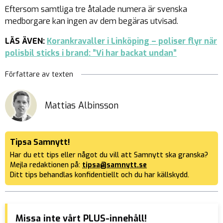
Eftersom samtliga tre åtalade numera är svenska
medborgare kan ingen av dem begäras utvisad.
LÄS ÄVEN:
Korankravaller i Linköping – poliser flyr när
polisbil sticks i brand: ”Vi har backat undan”
Författare av texten
Mattias Albinsson
Tipsa Samnytt!
Har du ett tips eller något du vill att Samnytt ska granska?
Mejla redaktionen på:
tipsa@samnytt.se
Ditt tips behandlas konfidentiellt och du har källskydd.
Missa inte vårt PLUS-innehåll!