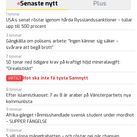
Senaste nytt
Plus
1 timme
USA:s senat röstar igenom hårda Rysslandssanktioner – tullar
upp till 500 procent
3 timmar
Gängkälla om polisens arbete: ”Ingen känner sig säker –
svårare att begå brott”
7 timmar
SD tonar ned tidigare krav på kraftigt höjd mineralavgift:
”Orealistiskt”
Hot ska inte få tysta Samnytt
VIKTIGT
8 timmar
Efter islamistkaoset: 7 av 8 är araber på Vänsterpartiets nya
kommunlista
9 timmar
Afrika-gänget rånmisshandlade svensk student under mordhot
– SLIPPER FÄNGELSE
11 timmar
S vill slopa mängdrabatten – och röstar nej när chansen