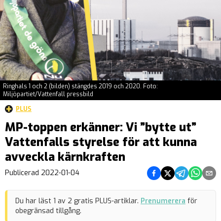
Ringhals 1 och 2 (bilden) stängdes 2019 och 2020. Foto:
Miljöpartiet/Vattenfall pressbild
PLUS
MP-toppen erkänner: Vi ”bytte ut”
Vattenfalls styrelse för att kunna
avveckla kärnkraften
Dela på Facebook
Dela på Twitter
Dela på Teleg
Dela på 
Dela 
Publicerad
2022-01-04
Du har läst
1
av
2
gratis PLUS-artiklar.
Prenumerera
för
obegränsad tillgång.