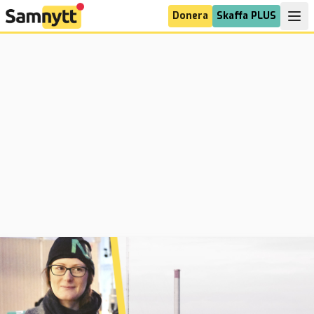
Donera
Skaffa PLUS