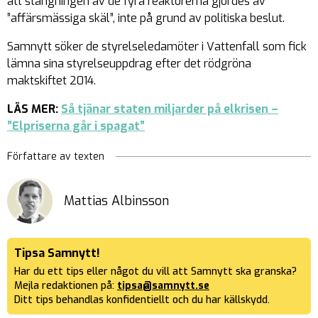
att stängningen av de fyra reaktorerna gjordes av
”affärsmässiga skäl”, inte på grund av politiska beslut.
Samnytt söker de styrelseledamöter i Vattenfall som fick
lämna sina styrelseuppdrag efter det rödgröna
maktskiftet 2014.
LÄS MER:
Så tjänar staten miljarder på elkrisen –
”Elpriserna går i spagat”
Författare av texten
Mattias Albinsson
Tipsa Samnytt!
Har du ett tips eller något du vill att Samnytt ska granska?
Mejla redaktionen på:
tipsa@samnytt.se
Ditt tips behandlas konfidentiellt och du har källskydd.