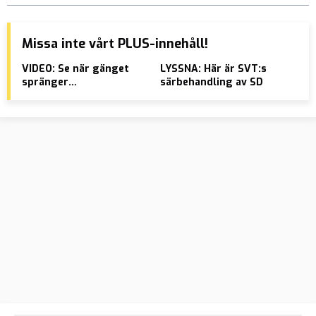
Missa inte vårt PLUS-innehåll!
VIDEO: Se när gänget
LYSSNA: Här är SVT:s
C-p
spränger
särbehandling av SD
ut s
flerfamiljshuset i
mås
Stockholm
mot