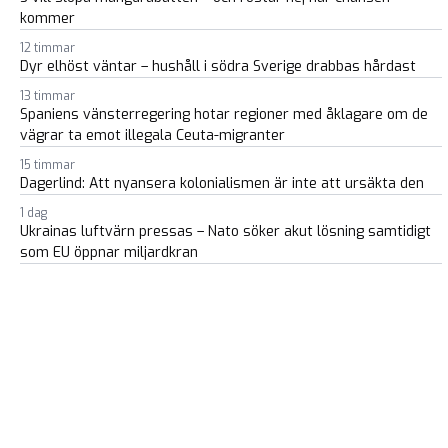
kommer
12 timmar
Dyr elhöst väntar – hushåll i södra Sverige drabbas hårdast
13 timmar
Spaniens vänsterregering hotar regioner med åklagare om de
vägrar ta emot illegala Ceuta-migranter
15 timmar
Dagerlind: Att nyansera kolonialismen är inte att ursäkta den
1 dag
Ukrainas luftvärn pressas – Nato söker akut lösning samtidigt
som EU öppnar miljardkran