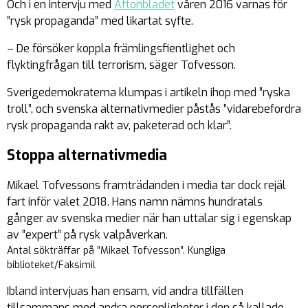
Och i en intervju med
Aftonbladet
våren 2016 varnas för
”rysk propaganda” med likartat syfte.
– De försöker koppla främlingsfientlighet och
flyktingfrågan till terrorism, säger Tofvesson.
Sverigedemokraterna klumpas i artikeln ihop med ”ryska
troll”, och svenska alternativmedier påstås ”vidarebefordra
rysk propaganda rakt av, paketerad och klar”.
Stoppa alternativmedia
Mikael Tofvessons framträdanden i media tar dock rejäl
fart inför valet 2018. Hans namn nämns hundratals
gånger av svenska medier när han uttalar sig i egenskap
av ”expert” på rysk valpåverkan.
Antal sökträffar på ”Mikael Tofvesson”. Kungliga
biblioteket/Faksimil
Ibland intervjuas han ensam, vid andra tillfällen
tillsammans med andra personligheter i den så kallade