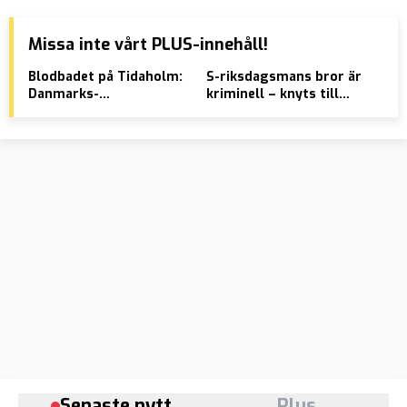
Missa inte vårt PLUS-innehåll!
Blodbadet på Tidaholm:
S-riksdagsmans bror är
77-
Danmarks-
kriminell – knyts till
kri
dubbelmördare
Kurdiska räven
döm
knivhögg
fol
fyrdubbelutvisad
gambier
Senaste nytt
Plus