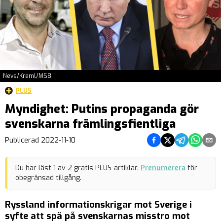
Nevs/Kreml/MSB
PLUS
Myndighet: Putins propaganda gör
svenskarna främlingsfientliga
Dela på Facebook
Dela på Twitter
Dela på Teleg
Dela på 
Dela 
Publicerad
2022-11-10
Du har läst
1
av
2
gratis PLUS-artiklar.
Prenumerera
för
obegränsad tillgång.
Ryssland informationskrigar mot Sverige i
syfte att spä på svenskarnas misstro mot