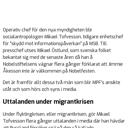
Operativ chef för den nya myndigheten blir
socialantropologen Mikael Tofvesson, tidigare enhetschef
för ”skydd mot informationspåverkan” på MSB. Till
presschef utses Mikael Östlund, som svenska folket
bekantat sig med de senaste åren då han å
Nobelstiftelsens vägnar flera gånger förklarat att Jimmie
Åkesson inte är välkommen på Nobelfesten.
Det är framför allt dessa två män som blir MPF’s ansikte
utåt och som hörs och syns i media.
Uttalanden under migrantkrisen
Under flyktingkrisen, eller migrantkrisen, gör Mikael
Tofvesson flera gånger uttalanden i media där han hävdar
att Ryssland försöker spä på den så kallade