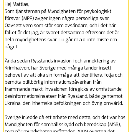
Hej Mattias,
Som tjänsteman på Myndigheten för psykologiskt
försvar (MPF) avger ingen några personliga svar.
Oavsett vem som står som avsändare, och i det här
fallet är det jag, är svaret detsamma eftersom det är
hela myndighetens svar. Du går m.a.o. inte miste om
något.
Ända sedan Rysslands invasion i och annektering av
Krimhalvön, har Sverige med många länder insett
behovet av att öka sin förmåga att identifiera, följa och
bemöta otillbörlig informationspåverkan från
främmande makt. Invasionen föregicks av omfattande
desinformationsinsatser från Ryssland, både gentemot
Ukraina, den inhemska befolkningen och övrig omvärld.
Sverige inledde då ett arbete med detta, och det var hos
Myndigheten för samhällsskydd och beredskap (MSB),
som när myndigheten inrättades 2009 övertog det