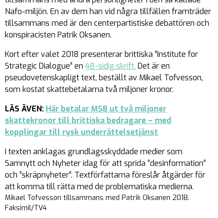
Nafo-miljön. En av dem han vid några tillfällen framträder
tillsammans med är den centerpartistiske debattören och
konspiracisten Patrik Oksanen.
Kort efter valet 2018 presenterar brittiska ”Institute for
Strategic Dialogue” en
48-sidig skrift.
Det är en
pseudovetenskapligt text, beställt av Mikael Tofvesson,
som kostat skattebetalarna två miljoner kronor.
LÄS ÄVEN:
Här betalar MSB ut två miljoner
skattekronor till brittiska bedragare – med
kopplingar till rysk underrättelsetjänst
I texten anklagas grundlagsskyddade medier som
Samnytt och Nyheter idag för att sprida ”desinformation”
och ”skräpnyheter”. Textförfattarna föreslår åtgärder för
att komma till rätta med de problematiska medierna.
Mikael Tofvesson tillsammans med Patrik Oksanen 2018.
Faksimil/TV4