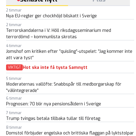
2 timmar
Nya EU-regler ger chockhöjd bilskatt i Sverige
2 timmar
Terrorskandalerna i V: Höll riksdagsseminarium med
terrordömd – kommunlista skrotas
4 timmar
Jomshof om kritiken efter ”quisling”-utspelet: ”Jag kommer inte
att vara tyst”
Hot ska inte få tysta Samnytt
VIKTIGT
5 timmar
Moderaternas vallöfte: Snabbspår till medborgarskap för
“välintegrerade”
6 timmar
Prognosen: 70 blir nya pensionsåldern i Sverige
7 timmar
Trump tvingas betala tillbaka tullar till företag
8 timmar
Domstol förbjuder engelska och brittiska flaggan på lyktstolpar