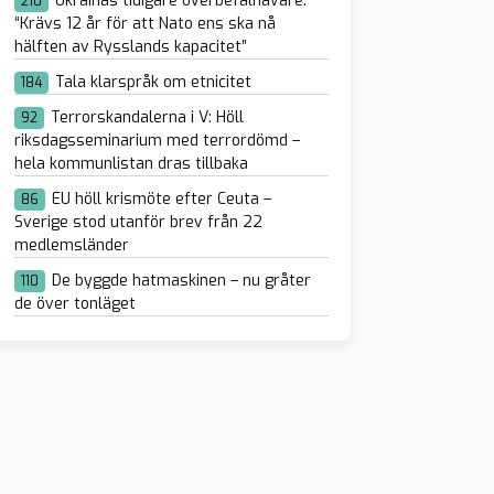
Ukrainas tidigare överbefälhavare:
210
“Krävs 12 år för att Nato ens ska nå
hälften av Rysslands kapacitet”
Tala klarspråk om etnicitet
184
Terrorskandalerna i V: Höll
92
riksdagsseminarium med terrordömd –
hela kommunlistan dras tillbaka
EU höll krismöte efter Ceuta –
86
Sverige stod utanför brev från 22
medlemsländer
De byggde hatmaskinen – nu gråter
110
de över tonläget