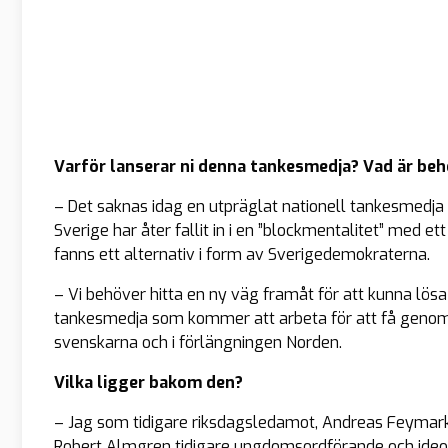
Varför lanserar ni denna tankesmedja? Vad är be
– Det saknas idag en utpräglat nationell tankesmedja s
Sverige har åter fallit in i en ”blockmentalitet” med et
fanns ett alternativ i form av Sverigedemokraterna.
– Vi behöver hitta en ny väg framåt för att kunna lösa
tankesmedja som kommer att arbeta för att få genoms
svenskarna och i förlängningen Norden.
Vilka ligger bakom den?
– Jag som tidigare riksdagsledamot, Andreas Feyma
Robert Almgren tidigare ungdomsordförande och ideo