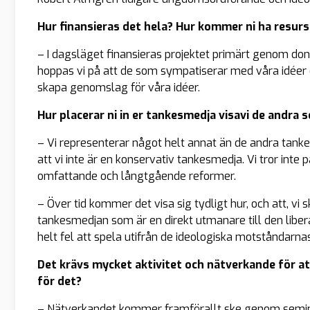
Hur finansieras det hela? Hur kommer ni ha resurs
– I dagsläget finansieras projektet primärt genom don
hoppas vi på att de som sympatiserar med våra idéer oc
skapa genomslag för våra idéer.
Hur placerar ni in er tankesmedja visavi de andra s
– Vi representerar något helt annat än de andra tankes
att vi inte är en konservativ tankesmedja. Vi tror inte 
omfattande och långtgående reformer.
– Över tid kommer det visa sig tydligt hur, och att, vi 
tankesmedjan som är en direkt utmanare till den libera
helt fel att spela utifrån de ideologiska motståndarnas
Det krävs mycket aktivitet och nätverkande för att
för det?
– Nätverkandet kommer framförallt ske genom semin