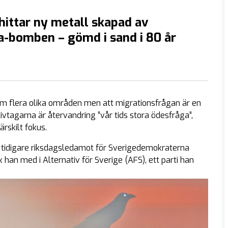
hittar ny metall skapad av
a-bomben – gömd i sand i 80 år
 flera olika områden men att migrationsfrågan är en
ivtagarna är återvandring ”vår tids stora ödesfråga”,
rskilt fokus.
ar tidigare riksdagsledamot för Sverigedemokraterna
k han med i Alternativ för Sverige (AFS), ett parti han