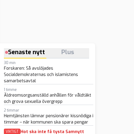
Senaste nytt
Plus
30 min
Forskaren: Så avslöjades
Socialdemokraternas och islamistens
samarbetsavtal
1 timme
Äldreomsorgsanställd anhållen för våldtäkt
och grova sexuella övergrepp
2 timmar
Hemtjänsten lämnar pensionärer kissnödiga i
timmar – när kommunen ska spara pengar
Hot ska inte få tysta Samnytt
VIKTIGT