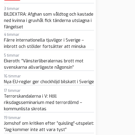
3 timmar
BILDEXTRA: Afghan som våldtog och kastade
ned kvinna i gruvhål fick tänderna utslagna i
fängelset
4 timmar
Färre internationella tjuvligor i Sverige –
sapp
-post
inbrott och stölder fortsätter att minska
5 timmar
Ekeroth: ”Vänsterliberalernas brott mot
svenskarna allvarligaste någonsin”
16 timmar
Nya EU-regler ger chockhöjd bilskatt i Sverige
17 timmar
Terrorskandalerna i V: Höll
riksdagsseminarium med terrordömd –
kommunlista skrotas
19 timmar
Jomshof om kritiken efter ”quisling”-utspelet:
”Jag kommer inte att vara tyst”