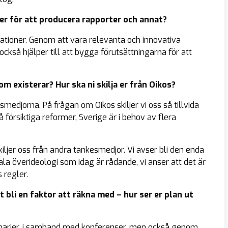
er för att producera rapporter och annat?
ationer. Genom att vara relevanta och innovativa
kså hjälper till att bygga förutsättningarna för att
om existerar? Hur ska ni skilja er från Oikos?
medjorna. På frågan om Oikos skiljer vi oss så tillvida
på försiktiga reformer, Sverige är i behov av flera
skiljer oss från andra tankesmedjor. Vi avser bli den enda
la överideologi som idag är rådande, vi anser att det är
 regler.
 bli en faktor att räkna med – hur ser er plan ut
arier, i samband med konferenser, men också genom