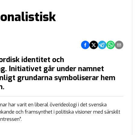
ionalistisk
Dela på Facebook
Dela på Twitter
Dela på Telegram
Dela på What
Dela via e
rdisk identitet och
g. Initiativet går under namnet
enligt grundarna symboliserar hem
n.
ar har varit en liberal överideologi i det svenska
kande och framsynthet i politiska visioner med särskilt
ntressen”.