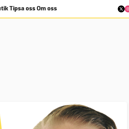
tik
Tipsa oss
Om oss