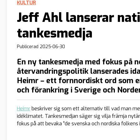
KULTUR
Jeff Ahl lanserar nat
tankesmedja
Publicerad
2025-06-30
En ny tankesmedja med fokus på no
återvandringspolitik lanserades ida
Heimr – ett fornnordiskt ord som 
och förankring i Sverige och Norde
Heimr
beskriver sig som ett alternativ till vad man men
idéklimatet. Tankesmedjan säger sig vilja främja nytän
fokus på att bevaka ”de svenska och nordiska folkens i