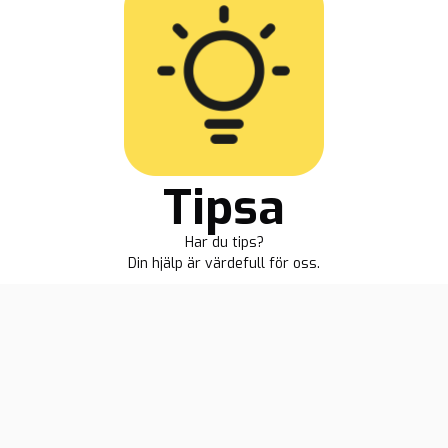
Tipsa
Har du tips?
Din hjälp är värdefull för oss.
Samnytt - vi skriver det andra döljer!
heter
Reportage
Plus
Samnytt TV
Om oss
Opin