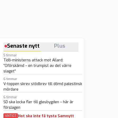
Senaste nytt
Plus
5 timmar
Tidö-ministerns attack mot Allard:
”Oförskämd – en trumpist av det värre
slaget”
6 timmar
V-toppen skrev stödbrev till dömd palestinsk
mördare
6 timmar
SD ska locka fler till glesbygden – här är
förslagen
Hot ska inte få tysta Samnytt
VIKTIGT