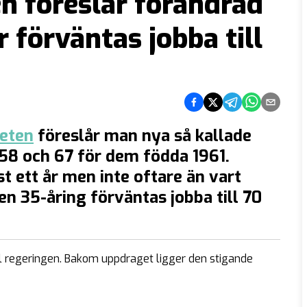
 föreslår förändrad
r förväntas jobba till
Dela på Facebook
Dela på Twitter
Dela på Telegram
Dela på What
Dela via e
heten
föreslår man nya så kallade
958 och 67 för dem födda 1961.
 ett år men inte oftare än vart
 en 35-åring förväntas jobba till 70
l regeringen. Bakom uppdraget ligger den stigande