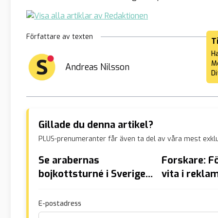
Författare av texten
T
Ha
Me
Andreas Nilsson
Di
Gillade du denna artikel?
PLUS-prenumeranter får även ta del av våra mest exklu
Se arabernas
Forskare: F
bojkottsturné i Sverige –
vita i rekla
protesterar i butiker
E-postadress