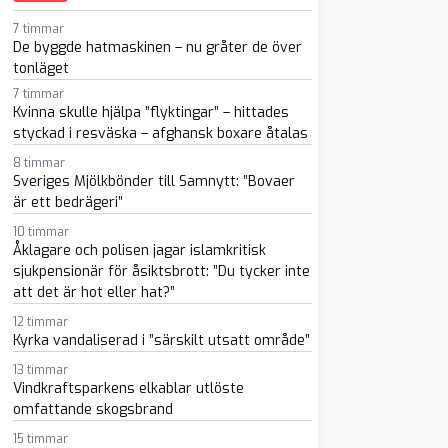
7 timmar
De byggde hatmaskinen – nu gråter de över
tonläget
7 timmar
Kvinna skulle hjälpa ”flyktingar” – hittades
styckad i resväska – afghansk boxare åtalas
sapp
-post
8 timmar
Sveriges Mjölkbönder till Samnytt: ”Bovaer
är ett bedrägeri”
10 timmar
Åklagare och polisen jagar islamkritisk
sjukpensionär för åsiktsbrott: ”Du tycker inte
att det är hot eller hat?”
12 timmar
Kyrka vandaliserad i ”särskilt utsatt område”
13 timmar
Vindkraftsparkens elkablar utlöste
omfattande skogsbrand
15 timmar