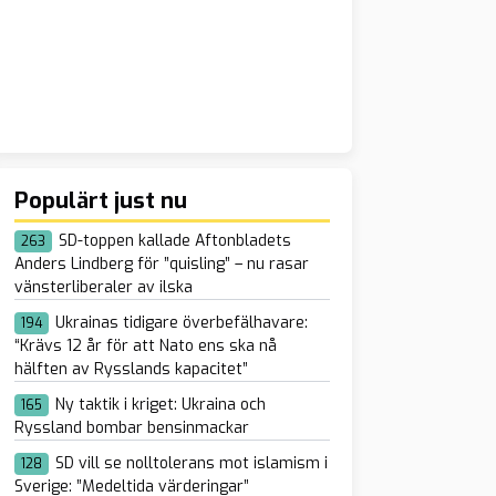
Populärt just nu
SD-toppen kallade Aftonbladets
263
Anders Lindberg för ”quisling” – nu rasar
vänsterliberaler av ilska
Ukrainas tidigare överbefälhavare:
194
“Krävs 12 år för att Nato ens ska nå
en planerade PK-
hälften av Rysslands kapacitet”
nj – upptäckte
Ny taktik i kriget: Ukraina och
165
at många
Ryssland bombar bensinmackar
äkter inom
SD vill se nolltolerans mot islamism i
128
änsten
Sverige: ”Medeltida värderingar”