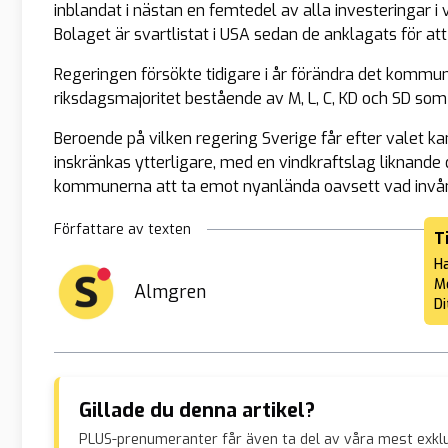
inblandat i nästan en femtedel av alla investeringar i
Bolaget är svartlistat i USA sedan de anklagats för att 
Regeringen försökte tidigare i år förändra det kommu
riksdagsmajoritet bestående av M, L, C, KD och SD som
Beroende på vilken regering Sverige får efter vale
inskränkas ytterligare, med en vindkraftslag liknand
kommunerna att ta emot nyanlända oavsett vad invåna
Författare av texten
T
Ha
Me
Almgren
Di
Gillade du denna artikel?
PLUS-prenumeranter får även ta del av våra mest exklu