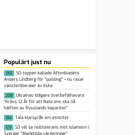
Populärt just nu
SD-toppen kallade Aftonbladets
265
Anders Lindberg för ”quisling” – nu rasar
vänsterliberaler av ilska
Ukrainas tidigare överbefälhavare:
208
“Krävs 12 år för att Nato ens ska nå
hälften av Rysslands kapacitet”
Tala klarspråk om etnicitet
184
SD vill se nolltolerans mot islamism i
129
Sverige: ”Medeltida värderingar”