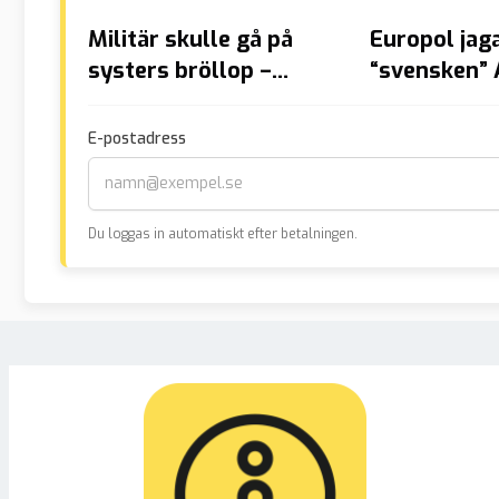
Militär skulle gå på
Europol jag
systers bröllop –
“svensken” A
våldtogs av
misstänks p
gymnasieafghan
skjutning vi
E-postadress
köpcentrum
oskyldiga 
Du loggas in automatiskt efter betalningen.