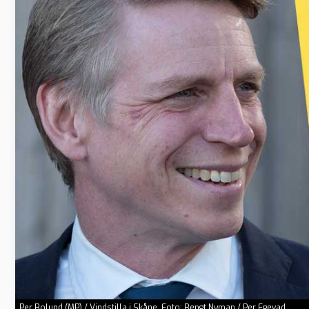
Per Bolund (MP) / Vindstilla i Skåne. Foto: Bengt Nyman / Per Egevad