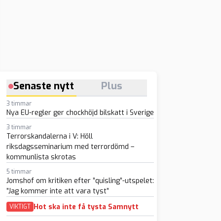
Senaste nytt
Plus
3 timmar
Nya EU-regler ger chockhöjd bilskatt i Sverige
3 timmar
Terrorskandalerna i V: Höll
riksdagsseminarium med terrordömd –
kommunlista skrotas
5 timmar
Jomshof om kritiken efter ”quisling”-utspelet:
”Jag kommer inte att vara tyst”
Hot ska inte få tysta Samnytt
VIKTIGT