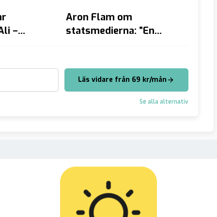
ar
Aron Flam om
72-år
li –
statsmedierna: ”En
delade
lanerat
katastrof för kulturen
oenig
d
och demokratin”
 där
Läs vidare från 69 kr/mån
mördades
Se alla alternativ