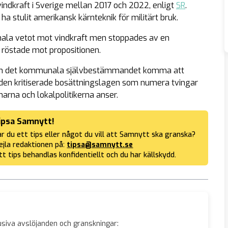
 vindkraft i Sverige mellan 2017 och 2022, enligt
SR
.
ha stulit amerikansk kärnteknik för militärt bruk.
nala vetot mot vindkraft men stoppades av en
 röstade mot propositionen.
t kan det kommunala självbestämmandet komma att
e den kritiserade bosättningslagen som numera tvingar
rna och lokalpolitikerna anser.
ipsa Samnytt!
r du ett tips eller något du vill att Samnytt ska granska?
jla redaktionen på:
tipsa@samnytt.se
tt tips behandlas konfidentiellt och du har källskydd.
siva avslöjanden och granskningar: