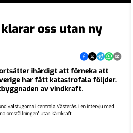
 klarar oss utan ny
Dela på Facebook
Dela på Twitter
Dela på Telegram
Dela på What
Dela via e
ortsätter ihärdigt att förneka att
rige har fått katastrofala följder.
 utbyggnaden av vindkraft.
nd valstugorna i centrala Västerås. I en intervju med
na omställningen” utan kärnkraft.