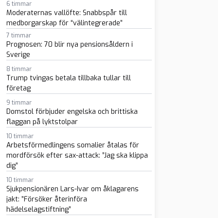
6 timmar
Moderaternas vallöfte: Snabbspår till
medborgarskap för “välintegrerade”
7 timmar
Prognosen: 70 blir nya pensionsåldern i
Sverige
8 timmar
Trump tvingas betala tillbaka tullar till
företag
sapp
-post
9 timmar
Domstol förbjuder engelska och brittiska
flaggan på lyktstolpar
10 timmar
Arbetsförmedlingens somalier åtalas för
mordförsök efter sax-attack: ”Jag ska klippa
dig”
10 timmar
Sjukpensionären Lars-Ivar om åklagarens
jakt: ”Försöker återinföra
hädelselagstiftning”