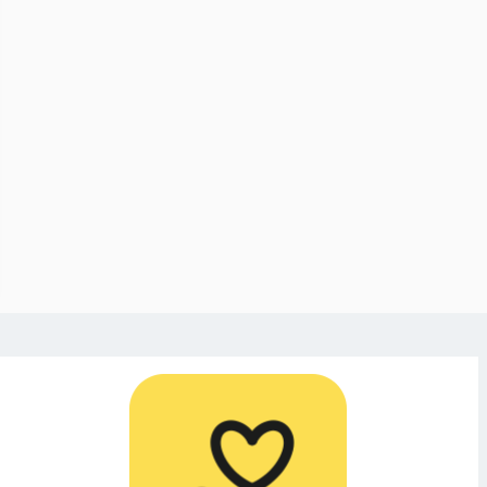
ig Skövdebo som
 satirbild frias av
 domstol