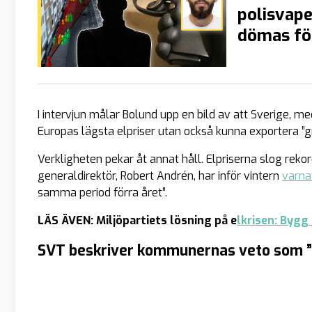
polisvape
dömas fö
I intervjun målar Bolund upp en bild av att Sverige, me
Europas lägsta elpriser utan också kunna exportera ”gr
Verkligheten pekar åt annat håll. Elpriserna slog rek
generaldirektör, Robert Andrén, har inför vintern
varna
samma period förra året”.
LÄS ÄVEN: Miljöpartiets lösning på e
lkrisen: Bygg
SVT beskriver kommunernas veto som ”