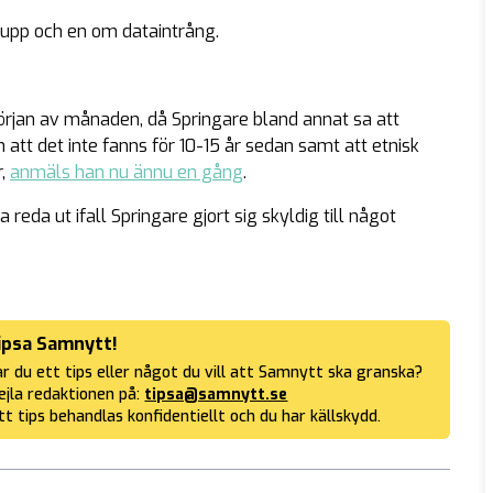
rupp och en om dataintrång.
början av månaden, då Springare bland annat sa att
 att det inte fanns för 10-15 år sedan samt att etnisk
r,
anmäls han nu ännu en gång
.
reda ut ifall Springare gjort sig skyldig till något
ipsa Samnytt!
r du ett tips eller något du vill att Samnytt ska granska?
jla redaktionen på:
tipsa@samnytt.se
tt tips behandlas konfidentiellt och du har källskydd.