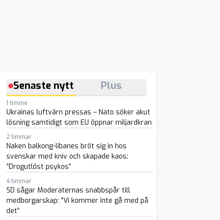
Senaste nytt
Plus
1 timme
Ukrainas luftvärn pressas – Nato söker akut
lösning samtidigt som EU öppnar miljardkran
2 timmar
Naken balkong-libanes bröt sig in hos
svenskar med kniv och skapade kaos:
”Drogutlöst psykos”
4 timmar
SD sågar Moderaternas snabbspår till
medborgarskap: ”Vi kommer inte gå med på
det”
sapp
-post