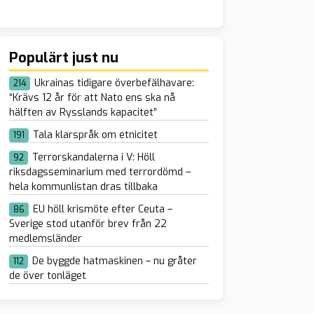
Populärt just nu
drare med
Ukrainas tidigare överbefälhavare:
214
hov efter 30 år i
“Krävs 12 år för att Nato ens ska nå
hälften av Rysslands kapacitet”
e häktad för
örsök på
Tala klarspråk om etnicitet
191
lkontor
Terrorskandalerna i V: Höll
92
riksdagsseminarium med terrordömd –
hela kommunlistan dras tillbaka
EU höll krismöte efter Ceuta –
86
Sverige stod utanför brev från 22
medlemsländer
De byggde hatmaskinen – nu gråter
112
de över tonläget