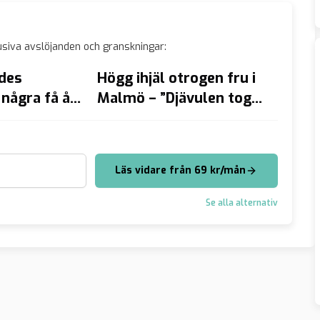
siva avslöjanden och granskningar:
des
Högg ihjäl otrogen fru i
Invan
några få år
Malmö – ”Djävulen tog
tolkbe
nvandring
över”
Sverig
mordf
socia
Läs vidare från 69 kr/mån
Se alla alternativ