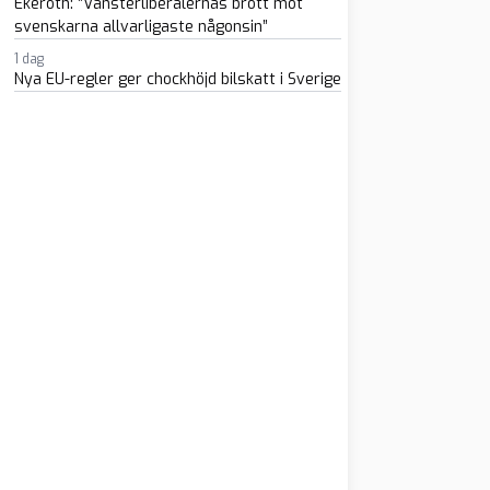
Ekeroth: ”Vänsterliberalernas brott mot
svenskarna allvarligaste någonsin”
1 dag
Nya EU-regler ger chockhöjd bilskatt i Sverige