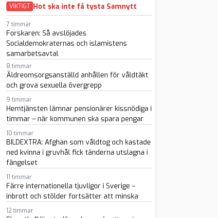
Hot ska inte få tysta Samnytt
VIKTIGT
7 timmar
Forskaren: Så avslöjades
Socialdemokraternas och islamistens
samarbetsavtal
8 timmar
Äldreomsorgsanställd anhållen för våldtäkt
och grova sexuella övergrepp
9 timmar
Hemtjänsten lämnar pensionärer kissnödiga i
timmar – när kommunen ska spara pengar
10 timmar
BILDEXTRA: Afghan som våldtog och kastade
ned kvinna i gruvhål fick tänderna utslagna i
fängelset
11 timmar
Färre internationella tjuvligor i Sverige –
inbrott och stölder fortsätter att minska
12 timmar