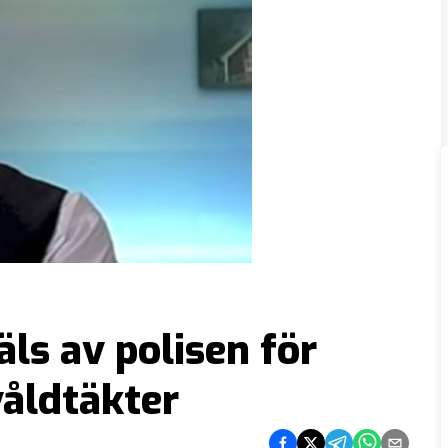
ls av polisen för
åldtäkter
Dela på Facebook
Dela på Twitter
Dela på Telegram
Dela på What
Dela via e