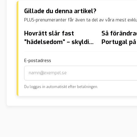
Gillade du denna artikel?
PLUS-prenumeranter får även ta del av våra mest exklu
Hovrätt slår fast
Så förändra
”hädelsedom” – skyldig
Portugal på 
ta avstånd från
av massiv i
islamofobi
E-postadress
Du loggas in automatiskt efter betalningen.