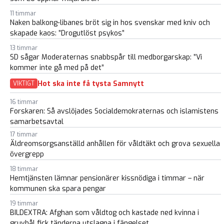
11 timmar
Naken balkong-libanes bröt sig in hos svenskar med kniv och
skapade kaos: ”Drogutlöst psykos”
13 timmar
SD sågar Moderaternas snabbspår till medborgarskap: ”Vi
kommer inte gå med på det”
Hot ska inte få tysta Samnytt
VIKTIGT
16 timmar
Forskaren: Så avslöjades Socialdemokraternas och islamistens
samarbetsavtal
17 timmar
Äldreomsorgsanställd anhållen för våldtäkt och grova sexuella
övergrepp
18 timmar
Hemtjänsten lämnar pensionärer kissnödiga i timmar – när
kommunen ska spara pengar
19 timmar
BILDEXTRA: Afghan som våldtog och kastade ned kvinna i
gruvhål fick tänderna utslagna i fängelset