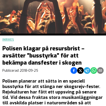
INRIKES
Polisen klagar på resursbrist –
avsätter ”busstyrka” för att
bekämpa dansfester i skogen
Dela på Facebook
Dela på Twitter
Dela på Teleg
Dela på 
Dela 
Publicerad
2018-09-25
Polisen planerar att sätta in en speciell
busstyrka för att stänga ner skogsrejv-fester.
Rejvkulturen har fått ett uppsving på senare
tid. Vid dessa fraktas stora musikanläggningar
till avskilda platser i naturområden så att