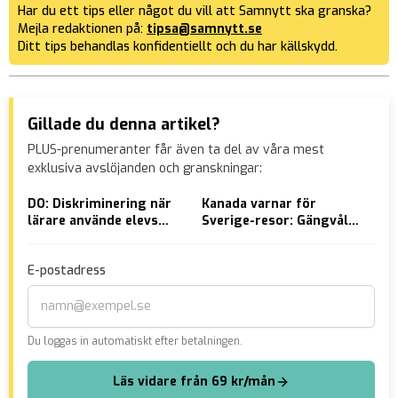
Har du ett tips eller något du vill att Samnytt ska granska?
Mejla redaktionen på:
tipsa@samnytt.se
Ditt tips behandlas konfidentiellt och du har källskydd.
Gillade du denna artikel?
PLUS-prenumeranter får även ta del av våra mest
exklusiva avslöjanden och granskningar:
DO: Diskriminering när
Kanada varnar för
VID
lärare använde elevs
Sverige-resor: Gängvåld
sol
”juridiska namn”
och terrorism
74-
E-postadress
Du loggas in automatiskt efter betalningen.
Läs vidare från 69 kr/mån