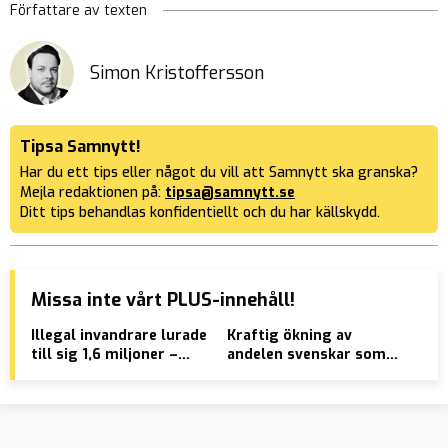
Författare av texten
Simon Kristoffersson
Tipsa Samnytt!
Har du ett tips eller något du vill att Samnytt ska granska?
Mejla redaktionen på:
tipsa@samnytt.se
Ditt tips behandlas konfidentiellt och du har källskydd.
Missa inte vårt PLUS-innehåll!
Illegal invandrare lurade
Kraftig ökning av
Dom
till sig 1,6 miljoner –
andelen svenskar som
Göt
krävs på återbetalning
ser livet som
meningslöst