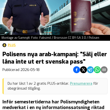
Montage av Samnytt. Foto: Faksimil / Brorsson CC BY-SA 3.0 / Polisen
PLUS
Polisens nya arab-kampanj: ”Sälj eller
låna inte ut ert svenska pass”
Dela på Facebook
Dela på Twitter
Dela på Teleg
Dela på 
Dela 
Publicerad
2026-05-18
Du har läst
1
av
2
gratis PLUS-artiklar.
Prenumerera
för
obegränsad tillgång.
Inför semestertiderna har Polismyndigheten
medverkat i en ny informationssatsning riktad