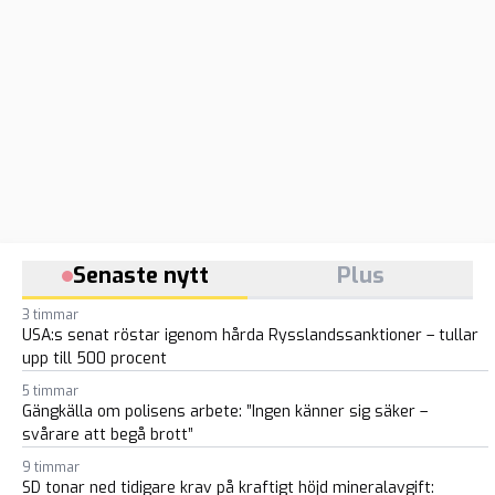
Senaste nytt
Plus
3 timmar
USA:s senat röstar igenom hårda Rysslandssanktioner – tullar
upp till 500 procent
5 timmar
Gängkälla om polisens arbete: ”Ingen känner sig säker –
svårare att begå brott”
9 timmar
SD tonar ned tidigare krav på kraftigt höjd mineralavgift: