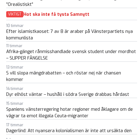
”Orealistiskt”
Hot ska inte få tysta Samnytt
VIKTIGT
10 timmar
Efter islamistkaoset: 7 av 8 är araber på Vänsterpartiets nya
kommunlista
11 timmar
Afrika-gänget rånmisshandlade svensk student under mordhot
– SLIPPER FÄNGELSE
13 timmar
S vill slopa mängdrabatten – och röstar nej när chansen
kommer
14 timmar
Dyr elhöst väntar – hushåll i södra Sverige drabbas hårdast
15 timmar
Spaniens vänsterregering hotar regioner med åklagare om de
vägrar ta emot illegala Ceuta-migranter
17 timmar
Dagerlind: Att nyansera kolonialismen är inte att ursäkta den