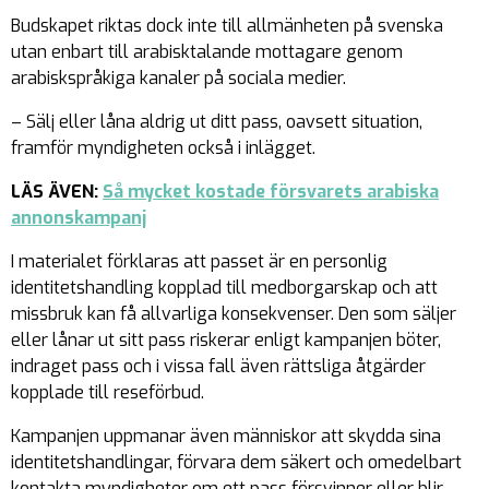
Budskapet riktas dock inte till allmänheten på svenska
utan enbart till arabisktalande mottagare genom
arabiskspråkiga kanaler på sociala medier.
– Sälj eller låna aldrig ut ditt pass, oavsett situation,
framför myndigheten också i inlägget.
LÄS ÄVEN:
Så mycket kostade försvarets arabiska
annonskampanj
I materialet förklaras att passet är en personlig
identitetshandling kopplad till medborgarskap och att
missbruk kan få allvarliga konsekvenser. Den som säljer
eller lånar ut sitt pass riskerar enligt kampanjen böter,
indraget pass och i vissa fall även rättsliga åtgärder
kopplade till reseförbud.
Kampanjen uppmanar även människor att skydda sina
identitetshandlingar, förvara dem säkert och omedelbart
kontakta myndigheter om ett pass försvinner eller blir