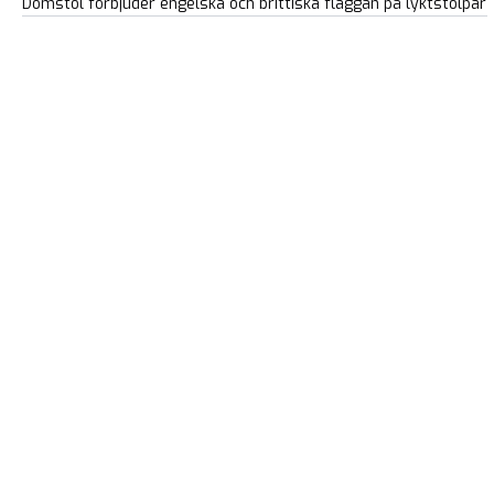
Domstol förbjuder engelska och brittiska flaggan på lyktstolpar