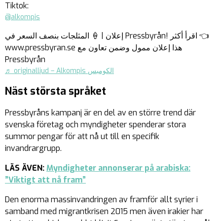
Tiktok:
@alkompis
إعلان | 🍦 المثلجات بنصف السعر في Pressbyrån! اقرأ أكثر 👈
www.pressbyran.se هذا إعلان ممول وضمن تعاون مع
Pressbyrån
♬ originalljud – Alkompis الكومبس
Näst största språket
Pressbyråns kampanj är en del av en större trend där
svenska företag och myndigheter spenderar stora
summor pengar för att nå ut till en specifik
invandrargrupp.
LÄS ÄVEN:
Myndigheter annonserar på arabiska:
”Viktigt att nå fram”
Den enorma massinvandringen av framför allt syrier i
samband med migrantkrisen 2015 men även irakier har