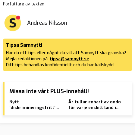
Författare av texten
Andreas Nilsson
Tipsa Samnytt!
Har du ett tips eller något du vill att Samnytt ska granska?
Mejla redaktionen på:
tipsa@samnytt.se
Ditt tips behandlas konfidentiellt och du har källskydd.
Missa inte vårt PLUS-innehåll!
Nytt
Är tullar enbart av ondo
VID
’diskrimineringsfritt’
för varje enskilt land i
frå
bostadshus portar alla
världen?
”Wa
utom lesbiska