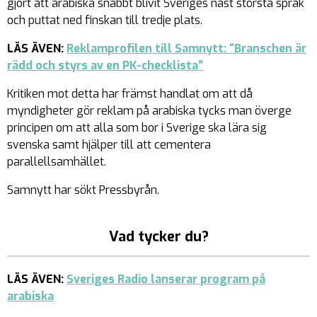
gjort att arabiska snabbt blivit Sveriges näst största språk
och puttat ned finskan till tredje plats.
LÄS ÄVEN:
Reklamprofilen till Samnytt: “Branschen är
rädd och styrs av en PK-checklista”
Kritiken mot detta har främst handlat om att då
myndigheter gör reklam på arabiska tycks man överge
principen om att alla som bor i Sverige ska lära sig
svenska samt hjälper till att cementera
parallellsamhället.
Samnytt har sökt Pressbyrån.
Vad tycker du?
LÄS ÄVEN:
Sveriges Radio lanserar program på
arabiska