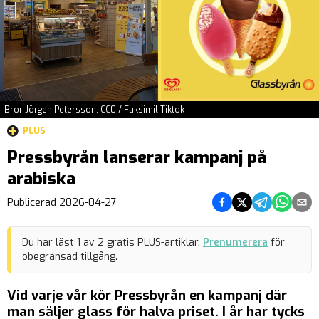
Bror Jörgen Petersson, CC0 / Faksimil Tiktok
PLUS
Pressbyrån lanserar kampanj på
arabiska
Dela på Facebook
Dela på Twitter
Dela på Teleg
Dela på 
Dela 
Publicerad
2026-04-27
Du har läst
1
av
2
gratis PLUS-artiklar.
Prenumerera
för
obegränsad tillgång.
Vid varje vår kör Pressbyrån en kampanj där
man säljer glass för halva priset. I år har tycks