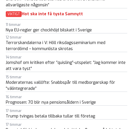
allvarligaste någonsin”
Hot ska inte få tysta Samnytt
VIKTIGT
11 timmar
Nya EU-regler ger chockhöjd bilskatt i Sverige
12 timmar
Terrorskandalerna i V: Höll riksdagsseminarium med
terrordömd – kommunlista skrotas
14 timmar
Jomshof om kritiken efter ”quisling”-utspelet: ”Jag kommer inte
att vara tyst”
15 timmar
Moderaternas vallöfte: Snabbspår till medborgarskap för
“välintegrerade”
16 timmar
Prognosen: 70 blir nya pensionsåldern i Sverige
17 timmar
Trump tvingas betala tillbaka tullar till företag
17 timmar