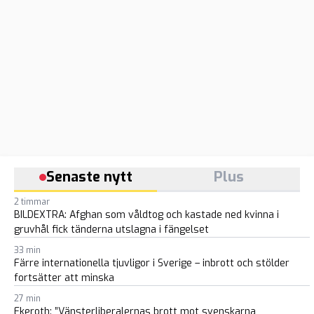
Senaste nytt
Plus
2 timmar
BILDEXTRA: Afghan som våldtog och kastade ned kvinna i
gruvhål fick tänderna utslagna i fängelset
33 min
Färre internationella tjuvligor i Sverige – inbrott och stölder
fortsätter att minska
27 min
Ekeroth: ”Vänsterliberalernas brott mot svenskarna