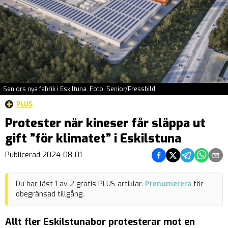
Seniors nya fabrik i Eskiltuna. Foto: Senior/Pressbild
PLUS
Protester när kineser får släppa ut
gift ”för klimatet” i Eskilstuna
Dela på Facebook
Dela på Twitter
Dela på Teleg
Dela på 
Dela 
Publicerad
2024-08-01
Du har läst
1
av
2
gratis PLUS-artiklar.
Prenumerera
för
obegränsad tillgång.
Allt fler Eskilstunabor protesterar mot en