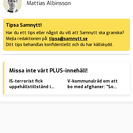
Mattias Albinsson
Tipsa Samnytt!
Har du ett tips eller något du vill att Samnytt ska granska?
Mejla redaktionen på:
tipsa@samnytt.se
Ditt tips behandlas konfidentiellt och du har källskydd.
Missa inte vårt PLUS-innehåll!
IS-terrorist fick
V-kommunalråd om att
S-t
uppehållstillstånd i
bo med afghaner: ”Som
dub
Sverige – åtalas för
att träffa sitt livs
anl
krigsbrott
kärlek”
000