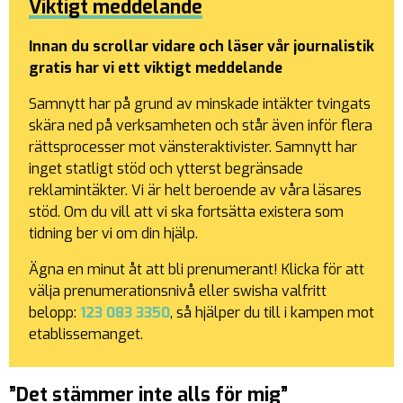
Viktigt meddelande
Innan du scrollar vidare och läser vår journalistik
gratis har vi ett viktigt meddelande
Samnytt har på grund av minskade intäkter tvingats
skära ned på verksamheten och står även inför flera
rättsprocesser mot vänsteraktivister. Samnytt har
inget statligt stöd och ytterst begränsade
reklamintäkter. Vi är helt beroende av våra läsares
stöd. Om du vill att vi ska fortsätta existera som
tidning ber vi om din hjälp.
Ägna en minut åt att bli prenumerant! Klicka
för att
välja prenumerationsnivå eller swisha valfritt
belopp:
123 083 3350
, så hjälper du till i kampen mot
etablissemanget.
”Det stämmer inte alls för mig”