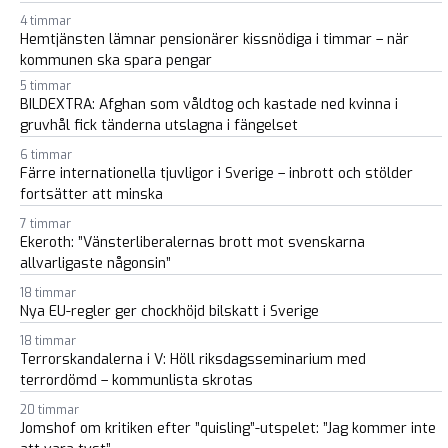
4 timmar
Hemtjänsten lämnar pensionärer kissnödiga i timmar – när
kommunen ska spara pengar
5 timmar
BILDEXTRA: Afghan som våldtog och kastade ned kvinna i
gruvhål fick tänderna utslagna i fängelset
6 timmar
Färre internationella tjuvligor i Sverige – inbrott och stölder
fortsätter att minska
7 timmar
Ekeroth: ”Vänsterliberalernas brott mot svenskarna
allvarligaste någonsin”
18 timmar
Nya EU-regler ger chockhöjd bilskatt i Sverige
18 timmar
Terrorskandalerna i V: Höll riksdagsseminarium med
terrordömd – kommunlista skrotas
20 timmar
Jomshof om kritiken efter ”quisling”-utspelet: ”Jag kommer inte