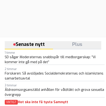
Senaste nytt
Plus
1 timme
SD sågar Moderaternas snabbspår till medborgarskap: ”Vi
kommer inte gå med på det”
2 timmar
Forskaren: Så avslöjades Socialdemokraternas och islamistens
samarbetsavtal
3 timmar
Äldreomsorgsanställd anhållen för våldtäkt och grova sexuella
övergrepp
Hot ska inte få tysta Samnytt
VIKTIGT