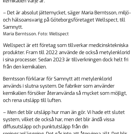
kemikalien
varje år
.
– Det är absolut jättemycket, säger Maria Berntsson, miljö-
och hälsoansvarig på Göteborgsföretaget Wellspect, till
Samnytt.
Maria Berntsson. Foto: Wellspect
Wellspect är ett företag som tillverkar medicinsktekniska
produkter. Fram till 2022 använde de
också
metylenklorid
i sina processer. Sedan 2023 är tillverkningen dock helt fri
från den kemikalien.
Berntsson förklarar för Samnytt att metylenklorid
används i slutna system. De fabriker som använder
kemikalien försöker återanvända så mycket som möjligt,
och rena utsläpp till luften.
– Men det blir utsläpp hur man än gör. Vi hade ett slutet
system, vilket de också har, men det blir ändå vissa
diffusutsläpp och punktutsläpp från din
reningsanläggning. Det går inte att återvinna allt. Det blir