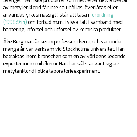
Sverige. ”Kemiska produkter som helt eller delvis består
av metylenklorid får inte saluhållas, överlåtas eller
användas yrkesmässigt”, står att läsa i
förordning
(1998:944)
om förbud m.m. i vissa fall i samband med
hantering, införsel och utförsel av kemiska produkter.
Åke Bergman är seniorprofessor i kemi, och var under
många år var verksam vid Stockholms universitet. Han
betraktas inom branschen som en av världens ledande
experter inom miljökemi. Han har själv använt sig av
metylenklorid i olika laboratorieexperiment.