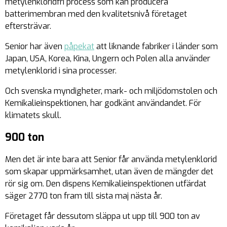
metylenkloridfri process som kan producera
batterimembran med den kvalitetsnivå företaget
eftersträvar.
Senior har även
påpekat
att liknande fabriker i länder som
Japan, USA, Korea, Kina, Ungern och Polen alla använder
metylenklorid i sina processer.
Och svenska myndigheter, mark- och miljödomstolen och
Kemikalieinspektionen, har godkänt användandet. För
klimatets skull.
900 ton
Men det är inte bara
att
Senior får använda metylenklorid
som skapar uppmärksamhet, utan även de mängder det
rör sig om. Den dispens Kemikalieinspektionen utfärdat
säger
2770 ton
fram till sista maj nästa år.
Företaget får dessutom släppa ut upp till
900 ton
av