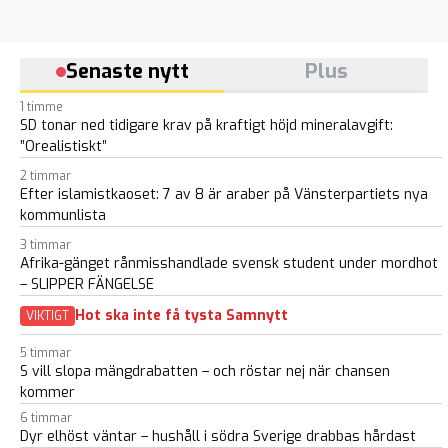
Senaste nytt
Plus
1 timme
SD tonar ned tidigare krav på kraftigt höjd mineralavgift:
”Orealistiskt”
2 timmar
Efter islamistkaoset: 7 av 8 är araber på Vänsterpartiets nya
kommunlista
3 timmar
Afrika-gänget rånmisshandlade svensk student under mordhot
– SLIPPER FÄNGELSE
Hot ska inte få tysta Samnytt
VIKTIGT
5 timmar
S vill slopa mängdrabatten – och röstar nej när chansen
kommer
6 timmar
Dyr elhöst väntar – hushåll i södra Sverige drabbas hårdast