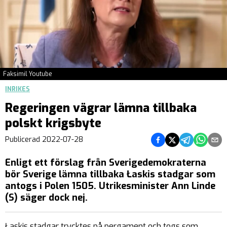
Faksimil Youtube
INRIKES
Regeringen vägrar lämna tillbaka
polskt krigsbyte
Dela på Facebook
Dela på Twitter
Dela på Teleg
Dela på 
Dela 
Publicerad
2022-07-28
Enligt ett förslag från Sverigedemokraterna
bör Sverige lämna tillbaka Łaskis stadgar som
antogs i Polen 1505. Utrikesminister Ann Linde
(S) säger dock nej.
Łaskis stadgar trycktes på pergament och togs som