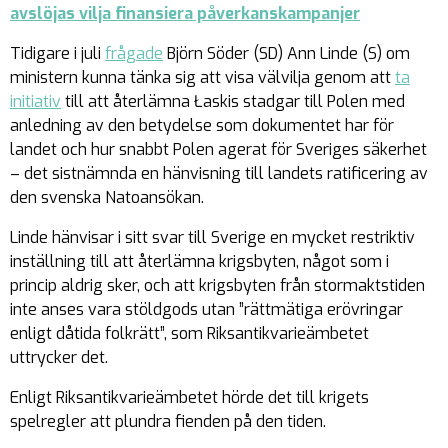
avslöjas vilja finansiera påverkanskampanjer
Tidigare i juli
frågade
Björn Söder (SD) Ann Linde (S) om
ministern kunna tänka sig att visa välvilja genom att
ta
initiativ
till att återlämna Łaskis stadgar till Polen med
anledning av den betydelse som dokumentet har för
landet och hur snabbt Polen agerat för Sveriges säkerhet
– det sistnämnda en hänvisning till landets ratificering av
den svenska Natoansökan.
Linde hänvisar i sitt svar till Sverige en mycket restriktiv
inställning till att återlämna krigsbyten, något som i
princip aldrig sker, och att krigsbyten från stormaktstiden
inte anses vara stöldgods utan ”rättmätiga erövringar
enligt dåtida folkrätt”, som Riksantikvarieämbetet
uttrycker det.
Enligt Riksantikvarieämbetet hörde det till krigets
spelregler att plundra fienden på den tiden.