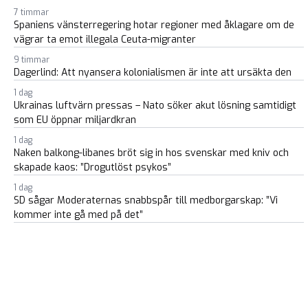
7 timmar
Spaniens vänsterregering hotar regioner med åklagare om de
vägrar ta emot illegala Ceuta-migranter
9 timmar
Dagerlind: Att nyansera kolonialismen är inte att ursäkta den
1 dag
Ukrainas luftvärn pressas – Nato söker akut lösning samtidigt
som EU öppnar miljardkran
1 dag
Naken balkong-libanes bröt sig in hos svenskar med kniv och
skapade kaos: ”Drogutlöst psykos”
1 dag
SD sågar Moderaternas snabbspår till medborgarskap: ”Vi
kommer inte gå med på det”