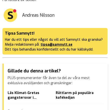
Andreas Nilsson
Tipsa Samnytt!
Har du ett tips eller något du vill att Samnytt ska granska?
Mejla redaktionen på:
tipsa@samnytt.se
Ditt tips behandlas konfidentiellt och du har källskydd.
Gillade du denna artikel?
PLUS-prenumeranter får även ta del av våra mest
exklusiva avslöjanden och granskningar:
Läs Klimat-Gretas
Råttlarm på populära
Tim
gangstersvar i
kafékedjan
byg
polisförhör – vägrar
betala böter