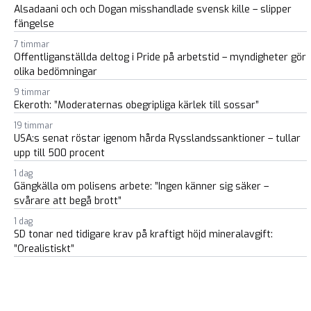
Alsadaani och och Dogan misshandlade svensk kille – slipper
fängelse
7 timmar
Offentliganställda deltog i Pride på arbetstid – myndigheter gör
olika bedömningar
9 timmar
Ekeroth: ”Moderaternas obegripliga kärlek till sossar”
19 timmar
USA:s senat röstar igenom hårda Rysslandssanktioner – tullar
upp till 500 procent
1 dag
Gängkälla om polisens arbete: ”Ingen känner sig säker –
svårare att begå brott”
1 dag
SD tonar ned tidigare krav på kraftigt höjd mineralavgift:
”Orealistiskt”