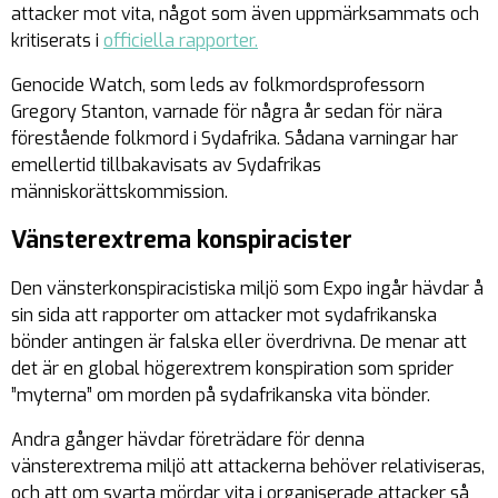
attacker mot vita, något som även uppmärksammats och
kritiserats i
officiella rapporter.
Genocide Watch, som leds av folkmordsprofessorn
Gregory Stanton, varnade för några år sedan för nära
förestående folkmord i Sydafrika. Sådana varningar har
emellertid tillbakavisats av Sydafrikas
människorättskommission.
Vänsterextrema konspiracister
Den vänsterkonspiracistiska miljö som Expo ingår hävdar å
sin sida att rapporter om attacker mot sydafrikanska
bönder antingen är falska eller överdrivna. De menar att
det är en global högerextrem konspiration som sprider
”myterna” om morden på sydafrikanska vita bönder.
Andra gånger hävdar företrädare för denna
vänsterextrema miljö att attackerna behöver relativiseras,
och att om svarta mördar vita i organiserade attacker så