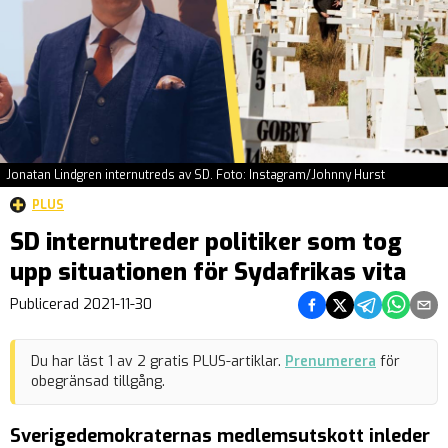
Jonatan Lindgren internutreds av SD. Foto: Instagram/Johnny Hurst
PLUS
SD internutreder politiker som tog
upp situationen för Sydafrikas vita
Dela på Facebook
Dela på Twitter
Dela på Teleg
Dela på 
Dela 
Publicerad
2021-11-30
Du har läst
1
av
2
gratis PLUS-artiklar.
Prenumerera
för
obegränsad tillgång.
Sverigedemokraternas medlemsutskott inleder