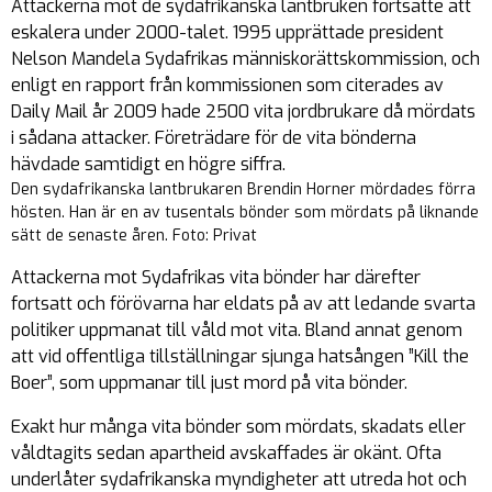
Attackerna mot de sydafrikanska lantbruken fortsatte att
eskalera under 2000-talet. 1995 upprättade president
Nelson Mandela Sydafrikas människorättskommission, och
enligt en rapport från kommissionen som citerades av
Daily Mail år 2009 hade 2500 vita jordbrukare då mördats
i sådana attacker. Företrädare för de vita bönderna
hävdade samtidigt en högre siffra.
Den sydafrikanska lantbrukaren Brendin Horner mördades förra
hösten. Han är en av tusentals bönder som mördats på liknande
sätt de senaste åren. Foto: Privat
Attackerna mot Sydafrikas vita bönder har därefter
fortsatt och förövarna har eldats på av att ledande svarta
politiker uppmanat till våld mot vita. Bland annat genom
att vid offentliga tillställningar sjunga hatsången ”Kill the
Boer”, som uppmanar till just mord på vita bönder.
Exakt hur många vita bönder som mördats, skadats eller
våldtagits sedan apartheid avskaffades är okänt. Ofta
underlåter sydafrikanska myndigheter att utreda hot och