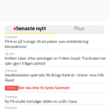
Senaste nytt
Plus
2 timmar
FN-krav på Sverige: Utred poliser som omhändertog
klimataktivist
33 min
Kritiken växer efter petningen av Fröken Snusk: ”Festivalen har
själv gjort frågan politisk”
2 timmar
Handelsbanken spärrade 96-årings Bank-id – kräver resa från
Åland
Hot ska inte få tysta Samnytt
VIKTIGT
3 timmar
Ny FN-studie motsäger bilden av svält i Gaza
5 timmar