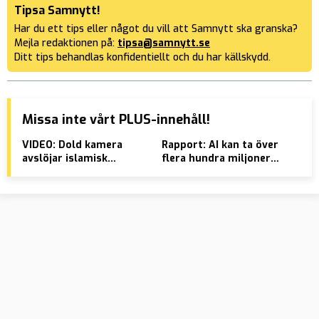
Tipsa Samnytt!
Har du ett tips eller något du vill att Samnytt ska granska?
Mejla redaktionen på:
tipsa@samnytt.se
Ditt tips behandlas konfidentiellt och du har källskydd.
Missa inte vårt PLUS-innehåll!
VIDEO: Dold kamera
Rapport: AI kan ta över
10 
avslöjar islamisk
flera hundra miljoner
Hyl
könsuppdelning i skola
jobb
ut 