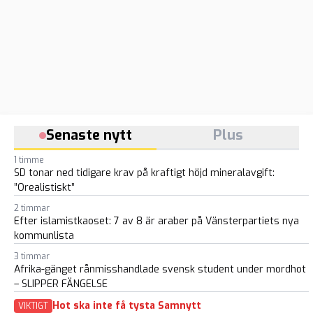
Senaste nytt
Plus
1 timme
SD tonar ned tidigare krav på kraftigt höjd mineralavgift:
”Orealistiskt”
2 timmar
Efter islamistkaoset: 7 av 8 är araber på Vänsterpartiets nya
kommunlista
3 timmar
Afrika-gänget rånmisshandlade svensk student under mordhot
– SLIPPER FÄNGELSE
Hot ska inte få tysta Samnytt
VIKTIGT