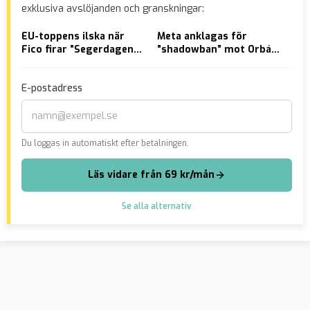
exklusiva avslöjanden och granskningar:
EU-toppens ilska när
Meta anklagas för
VID
Fico firar ”Segerdagen”
”shadowban” mot Orbán
Mal
med Putin i Moskva
inför valet
död
E-postadress
Du loggas in automatiskt efter betalningen.
Läs vidare från 69 kr/mån
Se alla alternativ