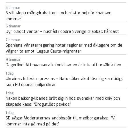
5 timmar
S vill slopa mängdrabatten – och röstar nej när chansen
kommer
6 timmar
Dyr elhöst väntar – hushåll i södra Sverige drabbas hårdast
7 timmar
Spaniens vänsterregering hotar regioner med åklagare om de
vägrar ta emot illegala Ceuta-migranter
9 timmar
Dagerlind: Att nyansera kolonialismen är inte att ursäkta den
1 dag
Ukrainas luftvärn pressas – Nato söker akut lösning samtidigt
som EU öppnar miljardkran
1 dag
Naken balkong-libanes bröt sig in hos svenskar med kniv och
skapade kaos: ”Drogutlöst psykos”
1 dag
SD sågar Moderaternas snabbspår till medborgarskap: ”Vi
kommer inte gå med på det”