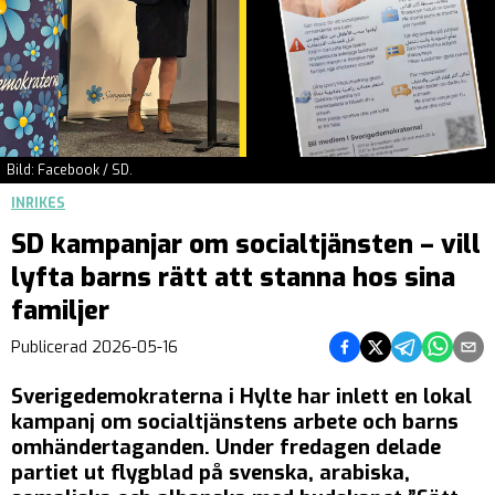
Bild: Facebook / SD.
INRIKES
SD kampanjar om socialtjänsten – vill
lyfta barns rätt att stanna hos sina
familjer
Dela på Facebook
Dela på Twitter
Dela på Teleg
Dela på 
Dela 
Publicerad
2026-05-16
Sverigedemokraterna i Hylte har inlett en lokal
kampanj om socialtjänstens arbete och barns
omhändertaganden. Under fredagen delade
partiet ut flygblad på svenska, arabiska,