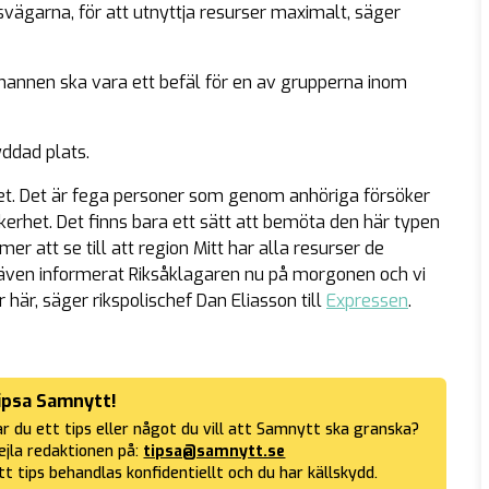
utsvägarna, för att utnyttja resurser maximalt, säger
mannen ska vara ett befäl för en av grupperna inom
yddad plats.
let. Det är fega personer som genom anhöriga försöker
rhet. Det finns bara ett sätt att bemöta den här typen
r att se till att region Mitt har alla resurser de
r även informerat Riksåklagaren nu på morgonen och vi
 här, säger rikspolischef Dan Eliasson till
Expressen
.
ipsa Samnytt!
r du ett tips eller något du vill att Samnytt ska granska?
jla redaktionen på:
tipsa@samnytt.se
tt tips behandlas konfidentiellt och du har källskydd.