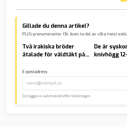
Gillade du denna artikel?
PLUS-prenumeranter får även ta del av våra mest exklu
Två irakiska bröder
De är sysko
åtalade för våldtäkt på
knivhögg 12-
7-årig flicka
på buss i M
E-postadress
Du loggas in automatiskt efter betalningen.