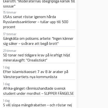
Ekeroth: ”Moderaternas obegripliga kärlek till
sossar”
15 timmar
USA:s senat röstar igenom hårda
Rysslandssanktioner – tullar upp till 500
procent
17 timmar
Gängkälla om polisens arbete: ”Ingen känner
sig säker – svårare att begå brott”
21 timmar
SD tonar ned tidigare krav på kraftigt höjd
mineralavgift: ”Orealistiskt”
1 dag
Efter islamistkaoset: 7 av 8 är araber på
Vänsterpartiets nya kommunlista
1 dag
Afrika-gänget rånmisshandlade svensk
student under mordhot – SLIPPER FÄNGELSE
1 dag
S vill slopa mängdrabatten – och röstar nej