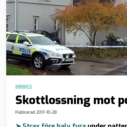
INRIKES
Skottlossning mot 
Publicerad
2017-10-28
➤ Strax före halv fyra
under natten