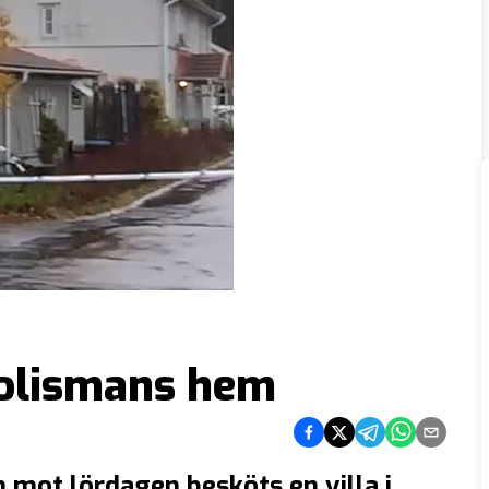
polismans hem
Dela på Facebook
Dela på Twitter
Dela på Telegram
Dela på What
Dela via e
 mot lördagen besköts en villa i