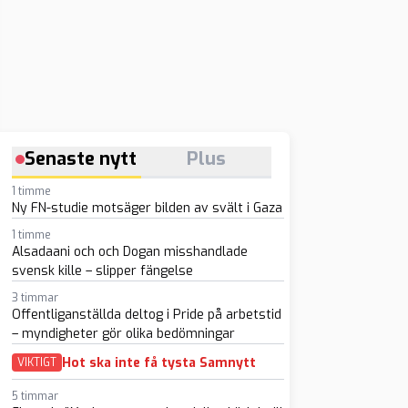
Senaste nytt
Plus
1 timme
Ny FN-studie motsäger bilden av svält i Gaza
1 timme
Alsadaani och och Dogan misshandlade
svensk kille – slipper fängelse
3 timmar
Offentliganställda deltog i Pride på arbetstid
– myndigheter gör olika bedömningar
sapp
-post
Hot ska inte få tysta Samnytt
VIKTIGT
5 timmar