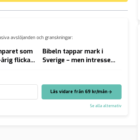
siva avslöjanden och granskningar:
nparet som
Bibeln tappar mark i
4 års 
årig flicka
Sverige – men intresset
Tinde
almö
för Koranen ökar
”Det 
hans”
Läs vidare från 69 kr/mån
Se alla alternativ