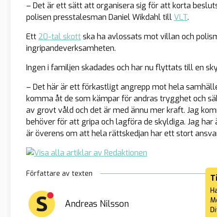
– Det är ett sätt att organisera sig för att korta besl
polisen presstalesman Daniel Wikdahl till
VLT
.
Ett
20-tal skott
ska ha avlossats mot villan och polis
ingripandeverksamheten.
Ingen i familjen skadades och har nu flyttats till en sk
– Det här är ett förkastligt angrepp mot hela samhäl
komma åt de som kämpar för andras trygghet och säke
av grovt våld och det är med ännu mer kraft. Jag komme
behöver för att gripa och lagföra de skyldiga. Jag ha
är överens om att hela rättskedjan har ett stort ansvar
Författare av texten
T
Ha
Me
Andreas Nilsson
Di