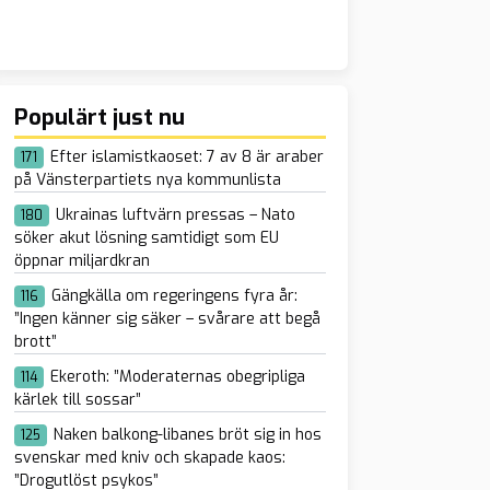
Populärt just nu
Efter islamistkaoset: 7 av 8 är araber
171
fängelse efter
på Vänsterpartiets nya kommunlista
rdejt – mamman:
Ukrainas luftvärn pressas – Nato
180
var hennes ord mot
söker akut lösning samtidigt som EU
öppnar miljardkran
Gängkälla om regeringens fyra år:
116
”Ingen känner sig säker – svårare att begå
brott”
Ekeroth: ”Moderaternas obegripliga
114
kärlek till sossar”
Naken balkong-libanes bröt sig in hos
125
svenskar med kniv och skapade kaos:
”Drogutlöst psykos”