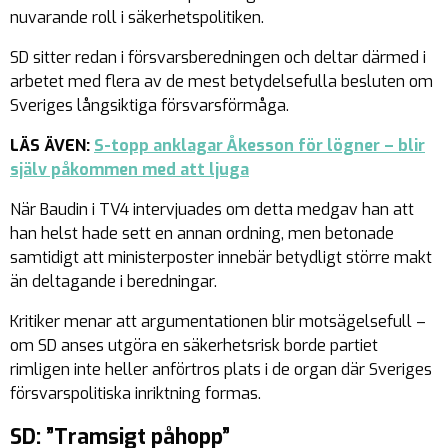
nuvarande roll i säkerhetspolitiken.
SD sitter redan i försvarsberedningen och deltar därmed i
arbetet med flera av de mest betydelsefulla besluten om
Sveriges långsiktiga försvarsförmåga.
LÄS ÄVEN:
S-topp anklagar Åkesson för lögner – blir
själv påkommen med att ljuga
När Baudin i TV4 intervjuades om detta medgav han att
han helst hade sett en annan ordning, men betonade
samtidigt att ministerposter innebär betydligt större makt
än deltagande i beredningar.
Kritiker menar att argumentationen blir motsägelsefull –
om SD anses utgöra en säkerhetsrisk borde partiet
rimligen inte heller anförtros plats i de organ där Sveriges
försvarspolitiska inriktning formas.
SD: ”Tramsigt påhopp”