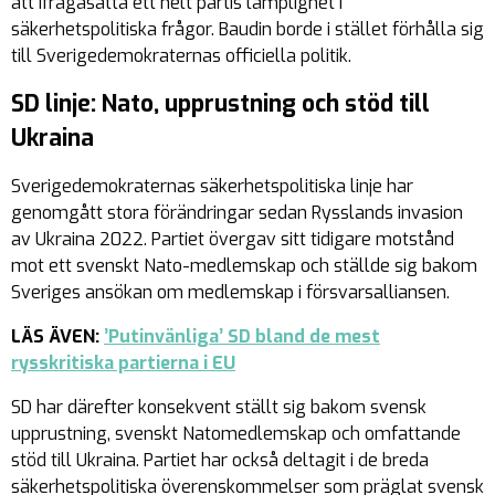
att ifrågasätta ett helt partis lämplighet i
säkerhetspolitiska frågor. Baudin borde i stället förhålla sig
till Sverigedemokraternas officiella politik.
SD linje: Nato, upprustning och stöd till
Ukraina
Sverigedemokraternas säkerhetspolitiska linje har
genomgått stora förändringar sedan Rysslands invasion
av Ukraina 2022. Partiet övergav sitt tidigare motstånd
mot ett svenskt Nato-medlemskap och ställde sig bakom
Sveriges ansökan om medlemskap i försvarsalliansen.
LÄS ÄVEN:
’Putinvänliga’ SD bland de mest
rysskritiska partierna i EU
SD har därefter konsekvent ställt sig bakom svensk
upprustning, svenskt Natomedlemskap och omfattande
stöd till Ukraina. Partiet har också deltagit i de breda
säkerhetspolitiska överenskommelser som präglat svensk