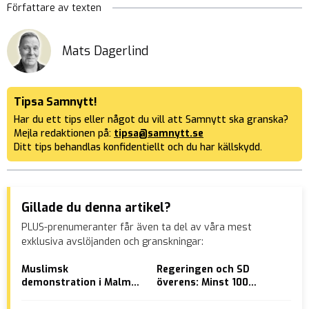
Författare av texten
Mats Dagerlind
Tipsa Samnytt!
Har du ett tips eller något du vill att Samnytt ska granska?
Mejla redaktionen på:
tipsa@samnytt.se
Ditt tips behandlas konfidentiellt och du har källskydd.
Gillade du denna artikel?
PLUS-prenumeranter får även ta del av våra mest
exklusiva avslöjanden och granskningar:
Muslimsk
Regeringen och SD
Sve
demonstration i Malmö
överens: Minst 100
kam
går viral i Polen:
miljarder till Ukraina
tra
”Svenska kalifatet