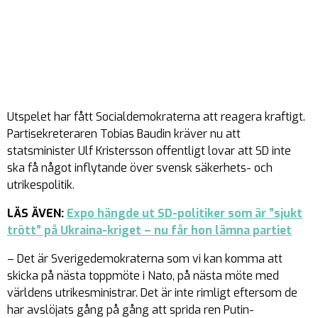
Utspelet har fått Socialdemokraterna att reagera kraftigt.
Partisekreteraren Tobias Baudin kräver nu att
statsminister Ulf Kristersson offentligt lovar att SD inte
ska få något inflytande över svensk säkerhets- och
utrikespolitik.
LÄS ÄVEN:
Expo hängde ut SD-politiker som är ”sjukt
trött” på Ukraina-kriget – nu får hon lämna partiet
– Det är Sverigedemokraterna som vi kan komma att
skicka på nästa toppmöte i Nato, på nästa möte med
världens utrikesministrar. Det är inte rimligt eftersom de
har avslöjats gång på gång att sprida ren Putin-