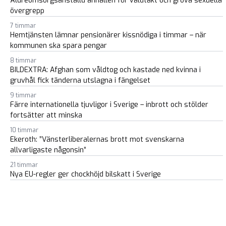
Äldreomsorgsanställd anhållen för våldtäkt och grova sexuella
övergrepp
7 timmar
Hemtjänsten lämnar pensionärer kissnödiga i timmar – när
kommunen ska spara pengar
8 timmar
BILDEXTRA: Afghan som våldtog och kastade ned kvinna i
gruvhål fick tänderna utslagna i fängelset
9 timmar
Färre internationella tjuvligor i Sverige – inbrott och stölder
fortsätter att minska
10 timmar
Ekeroth: ”Vänsterliberalernas brott mot svenskarna
allvarligaste någonsin”
21 timmar
Nya EU-regler ger chockhöjd bilskatt i Sverige