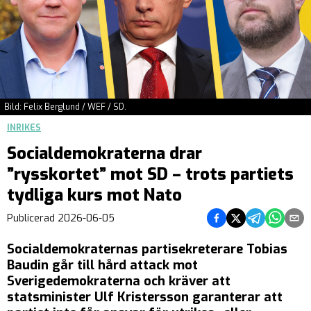
Bild: Felix Berglund / WEF / SD.
INRIKES
Socialdemokraterna drar
”rysskortet” mot SD – trots partiets
tydliga kurs mot Nato
Dela på Facebook
Dela på Twitter
Dela på Teleg
Dela på 
Dela 
Publicerad
2026-06-05
Socialdemokraternas partisekreterare Tobias
Baudin går till hård attack mot
Sverigedemokraterna och kräver att
statsminister Ulf Kristersson garanterar att