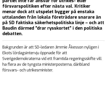
partiet inte får ansvar för utrikes- eller
försvarspolitiken efter nästa val. Kritiker
menar dock att utspelet bygger på enstaka
uttalanden från lokala företrädare snarare än
på SD faktiska säkerhetspolitiska linje – och att
Baudin därmed ”drar rysskortet” i den politiska
debatten.
Bakgrunden är att SD-ledaren Jimmie Åkesson nyligen i
Ekots lördagsintervju öppnade för att
Sverigedemokraterna vid ett framtida regeringsskifte vill
ha flera av de tyngsta ministerposterna, däribland
försvars- och utrikesminister.