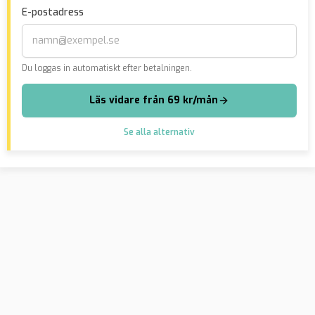
E-postadress
närmar sig”
Du loggas in automatiskt efter betalningen.
Läs vidare från 69 kr/mån
Se alla alternativ