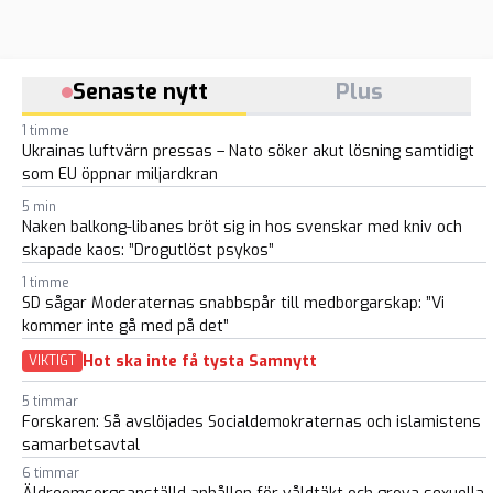
Senaste nytt
Plus
1 timme
Ukrainas luftvärn pressas – Nato söker akut lösning samtidigt
som EU öppnar miljardkran
5 min
Naken balkong-libanes bröt sig in hos svenskar med kniv och
skapade kaos: ”Drogutlöst psykos”
1 timme
SD sågar Moderaternas snabbspår till medborgarskap: ”Vi
kommer inte gå med på det”
Hot ska inte få tysta Samnytt
VIKTIGT
5 timmar
Forskaren: Så avslöjades Socialdemokraternas och islamistens
samarbetsavtal
6 timmar