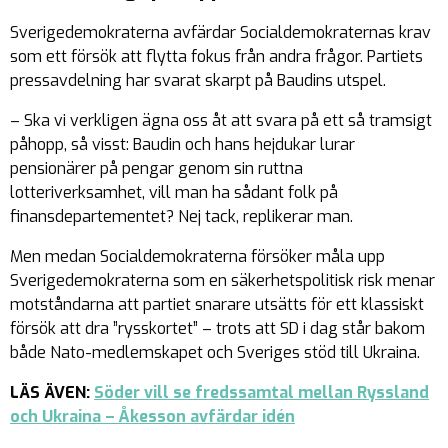
Sverigedemokraterna avfärdar Socialdemokraternas krav
som ett försök att flytta fokus från andra frågor. Partiets
pressavdelning har svarat skarpt på Baudins utspel.
– Ska vi verkligen ägna oss åt att svara på ett så tramsigt
påhopp, så visst: Baudin och hans hejdukar lurar
pensionärer på pengar genom sin ruttna
lotteriverksamhet, vill man ha sådant folk på
finansdepartementet? Nej tack, replikerar man.
Men medan Socialdemokraterna försöker måla upp
Sverigedemokraterna som en säkerhetspolitisk risk menar
motståndarna att partiet snarare utsätts för ett klassiskt
försök att dra ”rysskortet” – trots att SD i dag står bakom
både Nato-medlemskapet och Sveriges stöd till Ukraina.
LÄS ÄVEN:
Söder vill se fredssamtal mellan Ryssland
och Ukraina – Åkesson avfärdar idén