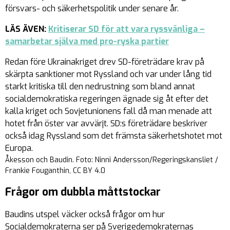
försvars- och säkerhetspolitik under senare år.
LÄS ÄVEN:
Kritiserar SD för att vara ryssvänliga –
samarbetar själva med pro-ryska partier
Redan före Ukrainakriget drev SD-företrädare krav på
skärpta sanktioner mot Ryssland och var under lång tid
starkt kritiska till den nedrustning som bland annat
socialdemokratiska regeringen ägnade sig åt efter det
kalla kriget och Sovjetunionens fall då man menade att
hotet från öster var avvärjt. SD:s företrädare beskriver
också idag Ryssland som det främsta säkerhetshotet mot
Europa.
Åkesson och Baudin. Foto: Ninni Andersson/Regeringskansliet /
Frankie Fouganthin, CC BY 4.0
Frågor om dubbla måttstockar
Baudins utspel väcker också frågor om hur
Socialdemokraterna ser på Sverigedemokraternas