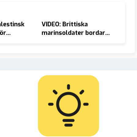
lestinsk
VIDEO: Brittiska
VIDEO
för
marinsoldater bordar
Klima
r på 100 000
skepp med flygdräkter
tänder