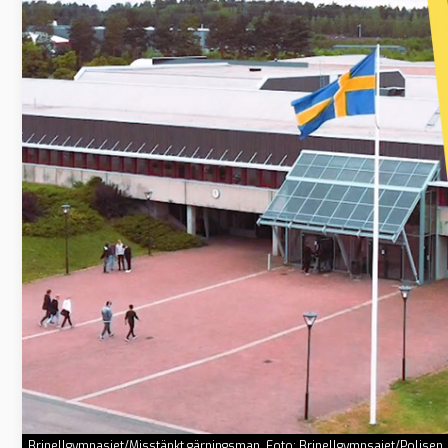
Brinellgymnasiet/Misstänkt gärningsman. Foto: Brinellgymnsaiet/Polisen