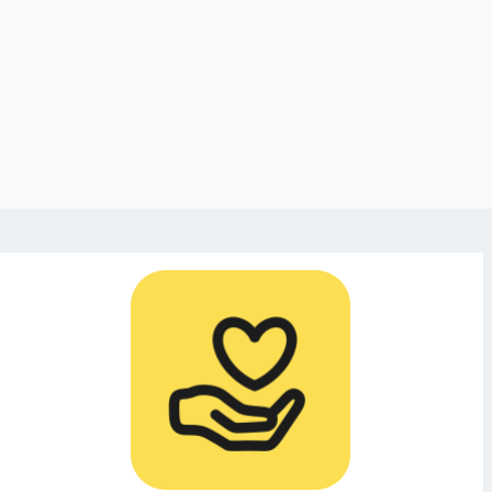
:
textremisten
 eld på sig själv