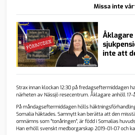
Missa inte vår
Åklagare 
sjukpensi
inte att d
Strax innan klockan 12:30 på fredagseftermiddagen ha
närheten av Nässjö resecentrum. Åklagare anhöll 17-år
På måndagseftermiddagen hölls häktningsförhandling i
Somalia häktades. Samnytt kan berätta att den miss
omnämns som ”tonåringen”, är född i Somalias huvuds
Han erhöll svenskt medborgarskap 2019-01-07 och kan