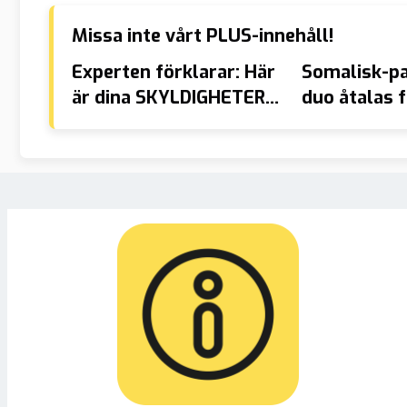
Missa inte vårt PLUS-innehåll!
Experten förklarar: Här
Somalisk-pa
är dina SKYLDIGHETER
duo åtalas 
om kriget kommer
kaffestölde
kronor