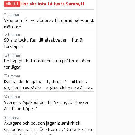
Hot ska inte få tysta Samnytt
VIKTIGT
11 timmar
V-toppen skrev stödbrev till dömd palestinsk
mördare
12 timmar
SD ska locka fler till glesbygden – här är
förslagen
sapp
-post
13 timmar
De byggde hatmaskinen – nu gråter de över
tonläget
13 timmar
Kvinna skulle hjälpa ”flyktingar” – hittades
styckad i resväska – afghansk boxare åtalas
14 timmar
Sveriges Mjölkbönder till Samnytt: ”Bovaer
är ett bedrägeri”
16 timmar
Åklagare och polisen jagar islamkritisk
sjukpensionär för åsiktsbrott: ”Du tycker inte