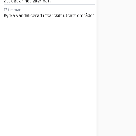
att det är hot eller hat?”
17 timmar
Kyrka vandaliserad i ”särskilt utsatt område”