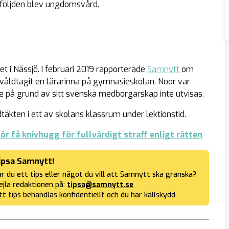
 Påföljden blev ungdomsvård.
 i Nässjö. I februari 2019 rapporterade
Samnytt
om
våldtagit en lärarinna på gymnasieskolan. Noor var
 på grund av sitt svenska medborgarskap inte utvisas.
täkten i ett av skolans klassrum under lektionstid.
ör få knivhugg för fullvärdigt straff enligt rätten
ipsa Samnytt!
r du ett tips eller något du vill att Samnytt ska granska?
jla redaktionen på:
tipsa@samnytt.se
tt tips behandlas konfidentiellt och du har källskydd.