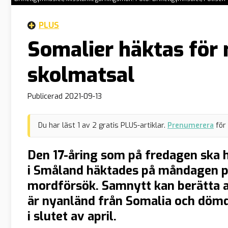
PLUS
Somalier häktas för 
skolmatsal
Publicerad
2021-09-13
Du har läst
1
av
2
gratis PLUS-artiklar.
Prenumerera
för
Den 17-åring som på fredagen ska h
i Småland häktades på måndagen på
mordförsök. Samnytt kan berätta 
är nyanländ från Somalia och dömd
i slutet av april.