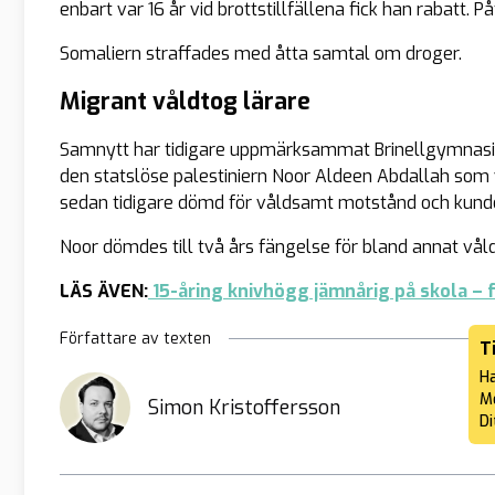
enbart var 16 år vid brottstillfällena fick han rabatt.
Somaliern straffades med åtta samtal om droger.
Migrant våldtog lärare
Samnytt har tidigare uppmärksammat Brinellgymnasiet
den statslöse palestiniern Noor Aldeen Abdallah som 
sedan tidigare dömd för våldsamt motstånd och kunde
Noor dömdes till två års fängelse för bland annat våld
LÄS ÄVEN:
15-åring knivhögg jämnårig på skola – f
Författare av texten
T
Ha
Me
Simon Kristoffersson
Di