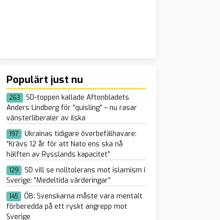
Populärt just nu
SD-toppen kallade Aftonbladets
263
Anders Lindberg för ”quisling” – nu rasar
vänsterliberaler av ilska
Ukrainas tidigare överbefälhavare:
197
“Krävs 12 år för att Nato ens ska nå
hälften av Rysslands kapacitet”
SD vill se nolltolerans mot islamism i
129
Sverige: ”Medeltida värderingar”
ÖB: Svenskarna måste vara mentalt
145
förberedda på ett ryskt angrepp mot
Sverige