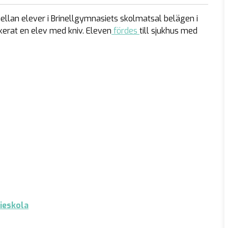
llan elever i Brinellgymnasiets skolmatsal belägen i
kerat en elev med kniv. Eleven
fördes
till sjukhus med
sieskola