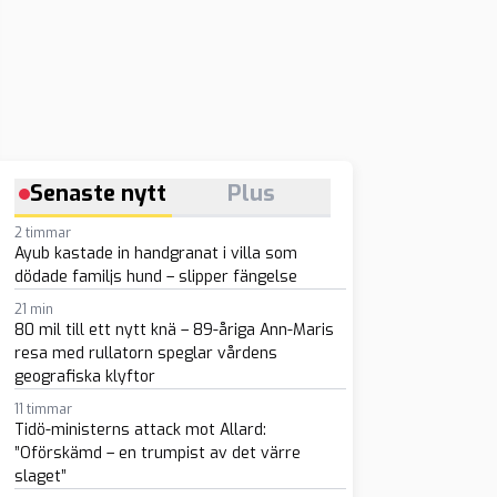
Senaste nytt
Plus
2 timmar
Ayub kastade in handgranat i villa som
dödade familjs hund – slipper fängelse
21 min
80 mil till ett nytt knä – 89-åriga Ann-Maris
resa med rullatorn speglar vårdens
geografiska klyftor
11 timmar
Tidö-ministerns attack mot Allard:
”Oförskämd – en trumpist av det värre
slaget”