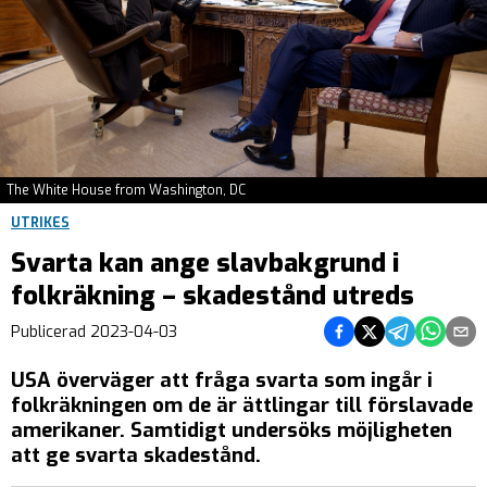
The White House from Washington, DC
UTRIKES
Svarta kan ange slavbakgrund i
folkräkning – skadestånd utreds
Dela på Facebook
Dela på Twitter
Dela på Teleg
Dela på 
Dela 
Publicerad
2023-04-03
USA överväger att fråga svarta som ingår i
folkräkningen om de är ättlingar till förslavade
amerikaner. Samtidigt undersöks möjligheten
att ge svarta skadestånd.