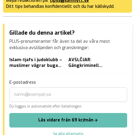
Mejla redaktionen på:
tipsa@samnytt.se
Ditt tips behandlas konfidentiellt och du har källskydd.
Gillade du denna artikel?
PLUS-prenumeranter får även ta del av våra mest
exklusiva avslöjanden och granskningar:
Islam-tjafs i judoklubb –
AVSLÖJAR:
SVT
muslimer vägrar buga
Gängkriminell
val
vid hälsning: ”Islam är
anställdes i hemtjänsten
mo
ett sätt att leva”
– våldtog pensionär
E-postadress
Du loggas in automatiskt efter betalningen.
Läs vidare från 69 kr/mån
Se alla alternativ