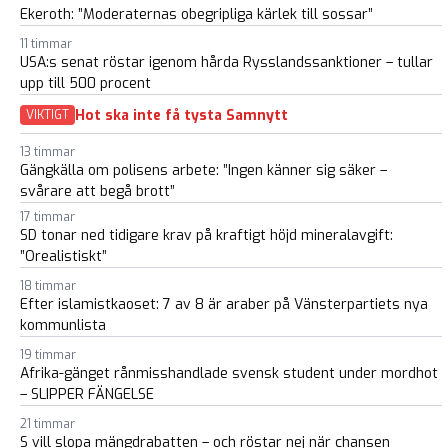
Ekeroth: ”Moderaternas obegripliga kärlek till sossar”
11 timmar
USA:s senat röstar igenom hårda Rysslandssanktioner – tullar
upp till 500 procent
Hot ska inte få tysta Samnytt
VIKTIGT
13 timmar
Gängkälla om polisens arbete: ”Ingen känner sig säker –
svårare att begå brott”
17 timmar
SD tonar ned tidigare krav på kraftigt höjd mineralavgift:
”Orealistiskt”
18 timmar
Efter islamistkaoset: 7 av 8 är araber på Vänsterpartiets nya
kommunlista
19 timmar
Afrika-gänget rånmisshandlade svensk student under mordhot
– SLIPPER FÄNGELSE
21 timmar
S vill slopa mängdrabatten – och röstar nej när chansen