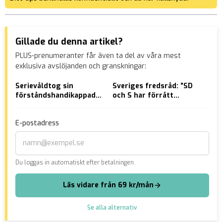
Gillade du denna artikel?
PLUS-prenumeranter får även ta del av våra mest
exklusiva avslöjanden och granskningar:
Serievåldtog sin
Sveriges fredsråd: ”SD
Piz
förståndshandikappade
och S har förrått
ser
styvdotter
Sverige”
kac
E-postadress
Du loggas in automatiskt efter betalningen.
Läs vidare från 69 kr/mån
Se alla alternativ