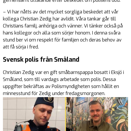
gemensamt uttalande efter beskedet om polisens död.
– Vi har nåtts av det mycket sorgliga beskedet att vår
kollega Christian Zedig har avlidit. Våra tankar går till
Christians familj, anhöriga och vänner. Vi tänker också på
hans kollegor och alla som sörjer honom. I denna svåra
stund ber vi om respekt för familjen och deras behov av
att få sörja i fred.
Svensk polis från Småland
Christian Zedig var en gift småbarnspappa bosatt i Eksjö i
Småland, som till vardags arbetade som polis. Dessa
uppgifter bekräftas av Polismyndigheten som hållit en
minnesstund för Zedig under fredagsmorgonen.