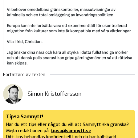
Författare av texten
Simon Kristoffersson
Tipsa Samnytt!
Har du ett tips eller något du vill att Samnytt ska granska?
Mejla redaktionen på:
tipsa@samnytt.se
Ditt tips behandlas konfidentiellt och du har källskydd.