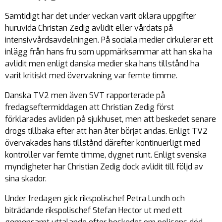
Samtidigt har det under veckan varit oklara uppgifter
huruvida Christan Zedig avlidit eller vårdats på
intensivvårdsavdelningen. På sociala medier cirkulerar ett
inlägg från hans fru som uppmärksammar att han ska ha
avlidit men enligt danska medier ska hans tillstånd ha
varit kritiskt med övervakning var femte timme.
Danska TV2 men även SVT rapporterade på
fredagseftermiddagen att Christian Zedig först
förklarades avliden på sjukhuset, men att beskedet senare
drogs tillbaka efter att han åter börjat andas. Enligt TV2
övervakades hans tillstånd därefter kontinuerligt med
kontroller var femte timme, dygnet runt. Enligt svenska
myndigheter har Christian Zedig dock avlidit till följd av
sina skador.
Under fredagen gick rikspolischef Petra Lundh och
biträdande rikspolischef Stefan Hector ut med ett