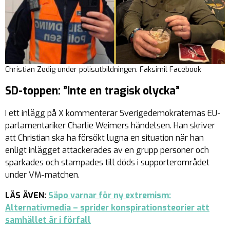
Christian Zedig under polisutbildningen. Faksimil Facebook
SD-toppen: ”Inte en tragisk olycka”
I ett inlägg på X kommenterar Sverigedemokraternas EU-
parlamentariker Charlie Weimers händelsen. Han skriver
att Christian ska ha försökt lugna en situation när han
enligt inlägget attackerades av en grupp personer och
sparkades och stampades till döds i supporterområdet
under VM-matchen.
LÄS ÄVEN:
Säpo varnar för ny extremism:
Alternativmedia – sprider konspirationsteorier att
samhället är i förfall