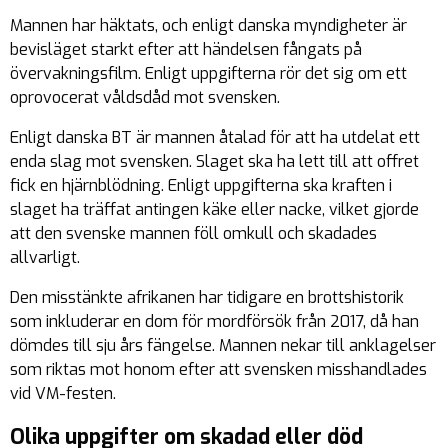
Mannen har häktats, och enligt danska myndigheter är
bevisläget starkt efter att händelsen fångats på
övervakningsfilm. Enligt uppgifterna rör det sig om ett
oprovocerat våldsdåd mot svensken.
Enligt danska BT är mannen åtalad för att ha utdelat ett
enda slag mot svensken. Slaget ska ha lett till att offret
fick en hjärnblödning. Enligt uppgifterna ska kraften i
slaget ha träffat antingen käke eller nacke, vilket gjorde
att den svenske mannen föll omkull och skadades
allvarligt.
Den misstänkte afrikanen har tidigare en brottshistorik
som inkluderar en dom för mordförsök från 2017, då han
dömdes till sju års fängelse. Mannen nekar till anklagelser
som riktas mot honom efter att svensken misshandlades
vid VM-festen.
Olika uppgifter om skadad eller död