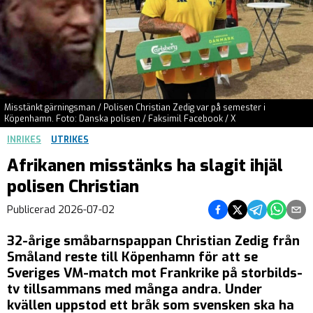
Misstänkt gärningsman / Polisen Christian Zedig var på semester i
Köpenhamn. Foto: Danska polisen / Faksimil Facebook / X
INRIKES
UTRIKES
Afrikanen misstänks ha slagit ihjäl
polisen Christian
Dela på Facebook
Dela på Twitter
Dela på Teleg
Dela på 
Dela 
Publicerad
2026-07-02
32-årige småbarnspappan Christian Zedig från
Småland reste till Köpenhamn för att se
Sveriges VM-match mot Frankrike på storbilds-
tv tillsammans med många andra. Under
kvällen uppstod ett bråk som svensken ska ha