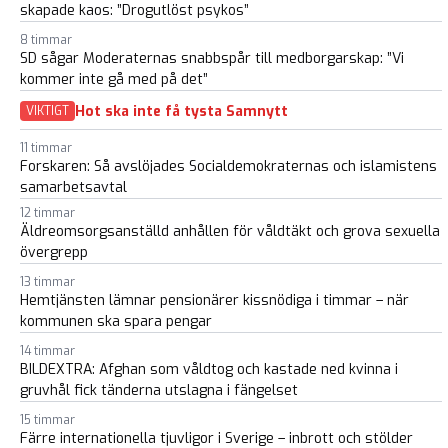
skapade kaos: ”Drogutlöst psykos”
8 timmar
SD sågar Moderaternas snabbspår till medborgarskap: ”Vi
kommer inte gå med på det”
Hot ska inte få tysta Samnytt
VIKTIGT
11 timmar
Forskaren: Så avslöjades Socialdemokraternas och islamistens
samarbetsavtal
12 timmar
Äldreomsorgsanställd anhållen för våldtäkt och grova sexuella
övergrepp
13 timmar
Hemtjänsten lämnar pensionärer kissnödiga i timmar – när
kommunen ska spara pengar
14 timmar
BILDEXTRA: Afghan som våldtog och kastade ned kvinna i
gruvhål fick tänderna utslagna i fängelset
15 timmar
Färre internationella tjuvligor i Sverige – inbrott och stölder