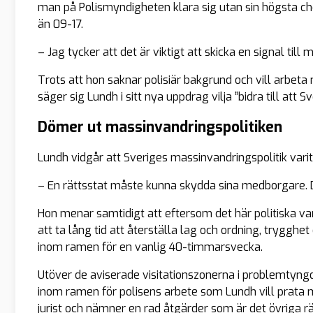
man på Polismyndigheten klara sig utan sin högsta ch
än 09-17.
– Jag tycker att det är viktigt att skicka en signal till
Trots att hon saknar polisiär bakgrund och vill arbe
säger sig Lundh i sitt nya uppdrag vilja ”
bidra till att 
Dömer ut massinvandringspolitiken
Lundh vidgår att Sveriges massinvandringspolitik var
– En rättsstat måste kunna skydda sina medborgare. Det 
Hon menar samtidigt att eftersom det här politiska v
att ta lång tid att återställa lag och ordning, trygghet 
inom ramen för en vanlig 40-timmarsvecka.
Utöver de aviserade visitationszonerna i problemtyng
inom ramen för polisens arbete som Lundh vill prata me
jurist och nämner en rad åtgärder som är det övriga r