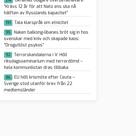
Ukrainas tidigare överbefälhavare:
214
“Krävs 12 år för att Nato ens ska nå
hälften av Rysslands kapacitet”
Tala klarspråk om etnicitet
191
Naken balkong-libanes bröt sig in hos
95
svenskar med kniv och skapade kaos:
”Drogutlöst psykos”
Terrorskandalerna i V: Höll
92
riksdagsseminarium med terrordömd –
hela kommunlistan dras tillbaka
EU höll krismöte efter Ceuta –
86
Sverige stod utanför brev från 22
medlemsländer