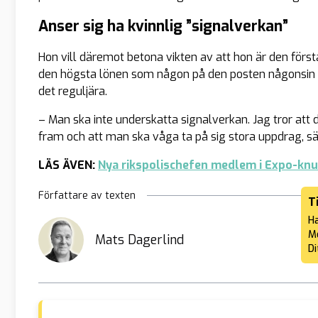
Anser sig ha kvinnlig ”signalverkan”
Hon vill däremot betona vikten av att hon är den förs
den högsta lönen som någon på den posten någonsin h
det reguljära.
– Man ska inte underskatta signalverkan. Jag tror att de
fram och att man ska våga ta på sig stora uppdrag, sä
LÄS ÄVEN:
Nya rikspolischefen medlem i Expo-knu
Författare av texten
T
Ha
Me
Mats Dagerlind
Di