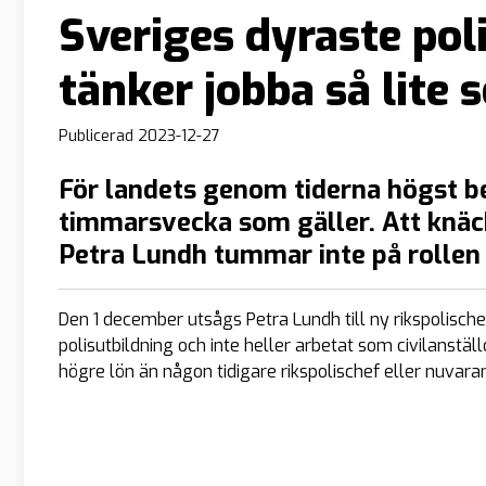
Sveriges dyraste pol
tänker jobba så lite 
Publicerad
2023-12-27
För landets genom tiderna högst bet
timmarsvecka som gäller. Att knäck
Petra Lundh tummar inte på roll
Den 1 december utsågs Petra Lundh till ny rikspolisch
polisutbildning och inte heller arbetat som civilanstä
högre lön än någon tidigare rikspolischef eller nuva