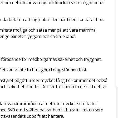
ef om det inte är vardag och klockan visar något annat
 medarbetarna att jag jobbar den här tiden, förklarar hon.
ta minsta möjliga och satsa mer på att vara mamma,
Sverige blir ett tryggare och säkrare land
”.
it förödande för medborgarnas säkerhet och trygghet.
kan vi inte fullt ut göra i dag, slår hon fast.
anstyret pågått under mycket lång tid kommer det också
och säkerhet i landet. Det får för Lundh ta den tid det tar
da invandrarområden är det inte mycket som faller
d SvD om. I stället halkar hon tillbaka in i rollen som
ättsväsendets uppgift att hantera.