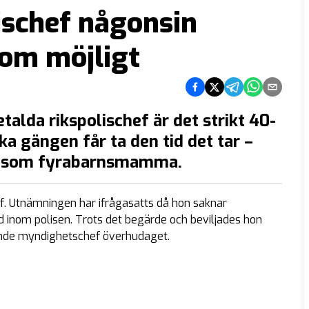
ischef någonsin
som möjligt
Dela på Facebook
Dela på Twitter
Dela på Telegram
Dela på What
Dela via e
alda rikspolischef är det strikt 40-
a gängen får ta den tid det tar –
en som fyrabarnsmamma.
ef. Utnämningen har ifrågasatts då hon saknar
lld inom polisen. Trots det begärde och beviljades hon
rande myndighetschef överhudaget.