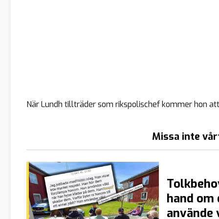
När Lundh tillträder som rikspolischef kommer hon at
Missa inte vår
Tolkbehov
hand om 
använde v