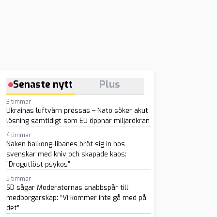
Senaste nytt
Plus
3 timmar
Ukrainas luftvärn pressas – Nato söker akut
lösning samtidigt som EU öppnar miljardkran
4 timmar
Naken balkong-libanes bröt sig in hos
svenskar med kniv och skapade kaos:
”Drogutlöst psykos”
5 timmar
SD sågar Moderaternas snabbspår till
medborgarskap: ”Vi kommer inte gå med på
det”