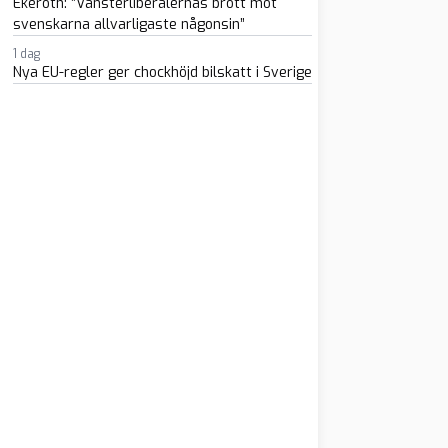
Ekeroth: ”Vänsterliberalernas brott mot
svenskarna allvarligaste någonsin”
1 dag
Nya EU-regler ger chockhöjd bilskatt i Sverige