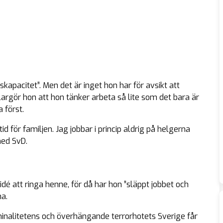
skapacitet
”. Men det är inget hon har för avsikt att
largör hon att hon tänker arbeta så lite som det bara är
 först.
id för familjen. Jag jobbar i princip aldrig på helgerna
med SvD.
idé att ringa henne, för då har hon ”
släppt jobbet och
na.
nalitetens och överhängande terrorhotets Sverige får