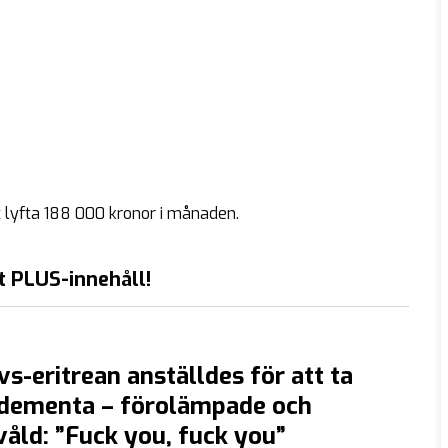
t lyfta 188 000 kronor i månaden.
t PLUS-innehåll!
s-eritrean anställdes för att ta
dementa – förolämpade och
åld: ”Fuck you, fuck you”