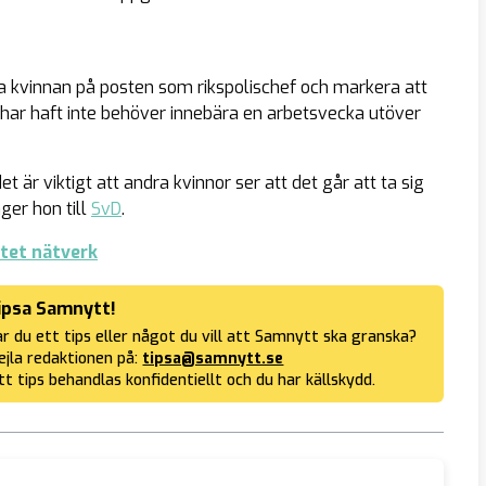
ta kvinnan på posten som rikspolischef och markera att
ar haft inte behöver innebära en arbetsvecka utöver
t är viktigt att andra kvinnor ser att det går att ta sig
ger hon till
SvD
.
tet nätverk
ipsa Samnytt!
r du ett tips eller något du vill att Samnytt ska granska?
jla redaktionen på:
tipsa@samnytt.se
tt tips behandlas konfidentiellt och du har källskydd.