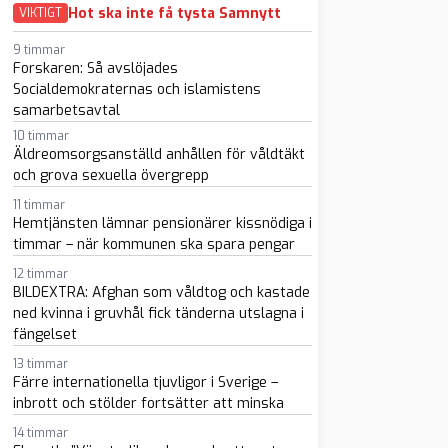
Hot ska inte få tysta Samnytt
VIKTIGT
9 timmar
Forskaren: Så avslöjades
Socialdemokraternas och islamistens
samarbetsavtal
sapp
-post
10 timmar
Äldreomsorgsanställd anhållen för våldtäkt
och grova sexuella övergrepp
11 timmar
Hemtjänsten lämnar pensionärer kissnödiga i
timmar – när kommunen ska spara pengar
12 timmar
BILDEXTRA: Afghan som våldtog och kastade
ned kvinna i gruvhål fick tänderna utslagna i
fängelset
13 timmar
Färre internationella tjuvligor i Sverige –
inbrott och stölder fortsätter att minska
14 timmar