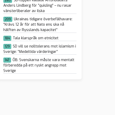
SD-toppen kallade Aftonbladets
265
Anders Lindberg för ”quisling” – nu rasar
vänsterliberaler av ilska
Ukrainas tidigare överbefälhavare:
209
“Krävs 12 år för att Nato ens ska nå
hälften av Rysslands kapacitet”
Tala klarspråk om etnicitet
184
SD vill se nolltolerans mot islamism i
129
Sverige: ”Medeltida värderingar”
ÖB: Svenskarna måste vara mentalt
147
förberedda på ett ryskt angrepp mot
Sverige