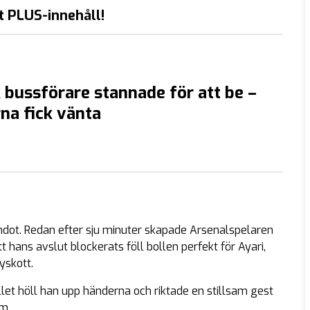
t PLUS-innehåll!
bussförare stannade för att be –
na fick vänta
ndot. Redan efter sju minuter skapade Arsenalspelaren
tt hans avslut blockerats föll bollen perfekt för Ayari,
yskott.
ället höll han upp händerna och riktade en stillsam gest
m.