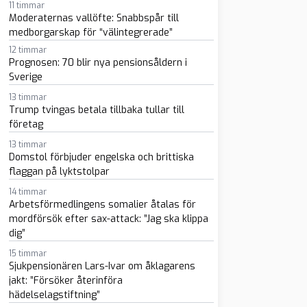
11 timmar
Moderaternas vallöfte: Snabbspår till
medborgarskap för “välintegrerade”
12 timmar
Prognosen: 70 blir nya pensionsåldern i
Sverige
13 timmar
sapp
-post
Trump tvingas betala tillbaka tullar till
företag
13 timmar
Domstol förbjuder engelska och brittiska
flaggan på lyktstolpar
14 timmar
Arbetsförmedlingens somalier åtalas för
mordförsök efter sax-attack: ”Jag ska klippa
dig”
15 timmar
Sjukpensionären Lars-Ivar om åklagarens
jakt: ”Försöker återinföra
hädelselagstiftning”