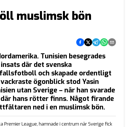
höll muslimsk bön
Dela på Facebook
Dela på Twitter
Dela på Telegram
Dela på What
Dela via e
 Nordamerika. Tunisien besegrades
insats där det svenska
fallsfotboll och skapade ordentligt
vackraste ögonblick stod Yasin
unisien utan Sverige – när han svarade
där hans rötter finns. Något firande
mittfältaren ned i en muslimsk bön.
lska Premier League, hamnade i centrum när Sverige fick