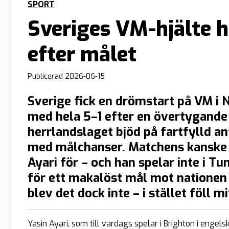
SPORT
Sveriges VM-hjälte 
efter målet
Publicerad
2026-06-15
Sverige fick en drömstart på VM i
med hela 5–1 efter en övertygande 
herrlandslaget bjöd på fartfylld an
med målchanser. Matchens kanske 
Ayari för – och han spelar inte i T
för ett makalöst mål mot nationen 
blev det dock inte – i stället föll 
Yasin Ayari, som till vardags spelar i Brighton i enge