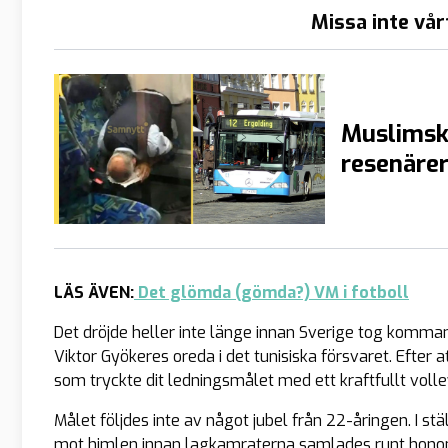
Missa inte vår
Muslimsk 
resenärer
LÄS ÄVEN:
Det glömda (gömda?) VM i fotboll
Det dröjde heller inte länge innan Sverige tog komma
Viktor Gyökeres oreda i det tunisiska försvaret. Efter a
som tryckte dit ledningsmålet med ett kraftfullt volle
Målet följdes inte av något jubel från 22-åringen. I st
mot himlen innan lagkamraterna samlades runt hono