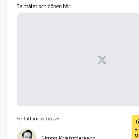
Se målet och bönen här:
Författare av texten
T
Ha
Me
Simon Kristoffersson