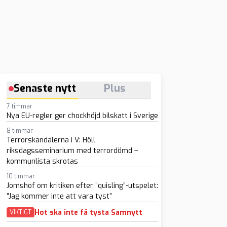
Senaste nytt
Plus
7 timmar
Nya EU-regler ger chockhöjd bilskatt i Sverige
8 timmar
Terrorskandalerna i V: Höll
riksdagsseminarium med terrordömd –
kommunlista skrotas
10 timmar
Jomshof om kritiken efter ”quisling”-utspelet:
”Jag kommer inte att vara tyst”
Hot ska inte få tysta Samnytt
VIKTIGT