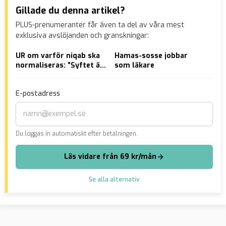
Gillade du denna artikel?
PLUS-prenumeranter får även ta del av våra mest
exklusiva avslöjanden och granskningar:
UR om varför niqab ska
Hamas-sosse jobbar
Ira
normaliseras: ”Syftet är
som läkare
gän
att lyfta olika
hot
perspektiv”
E-postadress
Du loggas in automatiskt efter betalningen.
Läs vidare från 69 kr/mån
Se alla alternativ