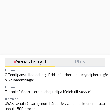
Senaste nytt
Plus
1 timme
Offentliganställda deltog i Pride på arbetstid – myndigheter gör
olika bedömningar
1 timme
Ekeroth: ”Moderaternas obegripliga kärlek till sossar”
11 timmar
USA:s senat röstar igenom hårda Rysslandssanktioner – tullar
upp till 500 procent