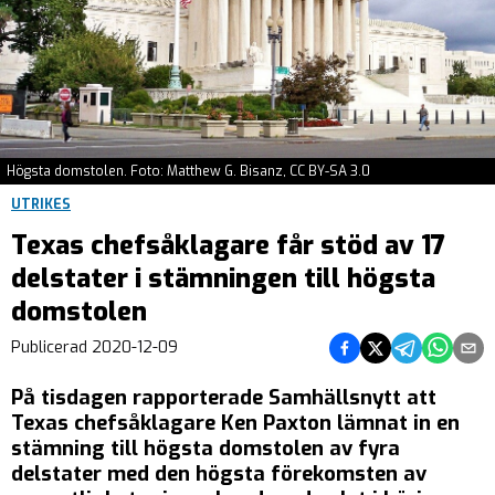
Högsta domstolen. Foto: Matthew G. Bisanz, CC BY-SA 3.0
UTRIKES
Texas chefsåklagare får stöd av 17
delstater i stämningen till högsta
domstolen
Dela på Facebook
Dela på Twitter
Dela på Teleg
Dela på 
Dela 
Publicerad
2020-12-09
På tisdagen rapporterade Samhällsnytt att
Texas chefsåklagare Ken Paxton lämnat in en
stämning till högsta domstolen av fyra
delstater med den högsta förekomsten av