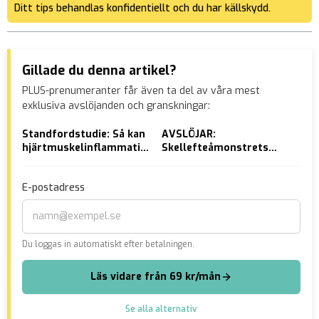
Ditt tips behandlas konfidentiellt och du har källskydd.
Gillade du denna artikel?
PLUS-prenumeranter får även ta del av våra mest
exklusiva avslöjanden och granskningar:
Standfordstudie: Så kan
AVSLÖJAR:
Mör
hjärtmuskelinflammation
Skellefteåmonstrets
döm
uppstå efter covidvaccin
vård kostar 200 000 per
hem
månad
Par
E-postadress
Du loggas in automatiskt efter betalningen.
Läs vidare från 69 kr/mån
Se alla alternativ