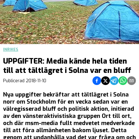
INRIKES
UPPGIFTER: Media kände hela tiden
till att tältlägret i Solna var en bluff
Dela på Facebook
Dela på Twitter
Dela på Teleg
Dela på 
Dela 
Publicerad
2018-11-10
Nya uppgifter bekräftar att tältlägret i Solna
norr om Stockholm för en vecka sedan var en
välregisserad bluff och politisk aktion, initierad
av den vänsteraktivistiska gruppen Ort till ort,
och där msm-media fullt medvetet medverkade
till att föra allmänheten bakom ljuset. Detta
genom att undanhålla vad det var fråga om och