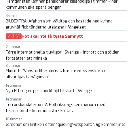
Hemtjänsten lämnar pensionärer kissnödiga i timmar – när
kommunen ska spara pengar
35 min
BILDEXTRA: Afghan som våldtog och kastade ned kvinna i
gruvhål fick tänderna utslagna i fängelset
Hot ska inte få tysta Samnytt
VIKTIGT
2 timmar
Färre internationella tjuvligor i Sverige – inbrott och stölder
fortsätter att minska
3 timmar
Ekeroth: ”Vänsterliberalernas brott mot svenskarna
allvarligaste någonsin”
14 timmar
Nya EU-regler ger chockhöjd bilskatt i Sverige
14 timmar
Terrorskandalerna i V: Höll riksdagsseminarium med
terrordömd – kommunlista skrotas
16 timmar
Jomshof om kritiken efter ”quisling”-utspelet: ”Jag kommer inte