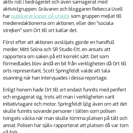
aktiv roll i bedrägeriet och även samagerat med
aktivistgruppen. Grävaren och bloggaren Rebecca Uvell
har
publicerat kopior på utskick
som gruppen mejlat till
medieredaktionerna om aktionen, eller den ”sociala
strejken” som Ort till ort kallar det.
Först efter att aktionen avslöjats gjorde en handfull
medier, Mitti Solna och SR Studio Ett, en ansats att
rapportera om saken på ett korrekt sätt. Det som
förmedlades blev ändå en bit från verkligheten då Ort till
orts representant, Scott Springfeldt valde att tala
osanning när han intervjuades i dessa reportage.
Enligt honom hade Ort till ort endast funnits med perifert
och engagerat sig, trots att man i verkligheten varit
initiativtagare och motor. Springfeldt ljög även om att det
skulle funnits sovande personer i tälten som polisen
tvingats väcka när man skulle tömma platsen på tält och
annat. Polisen har själv rapporterat att platsen då var tom
på folk.