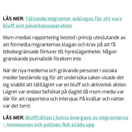
LÄS MER:
Tältande migranter anklagas för att vara
bluff och påverkansoperation
Msm-medias rapportering bestod i princip uteslutande av
att förmedla migranternas klagan och krav på att få
tidsobegränsade förturer till hyreslägenheter. Någon
granskande journalistik förekom inte.
När de nya medierna och grävande personer i sociala
medier bestämde sig för att undersöka saken visade det
sig snabbt att tältlägret var en bluff och aktivistisk aktion.
Lägret var endast befolkat på dagtid då msm-media var
där för att rapportera och intervjua. På kvällar och nätter
var det tomt.
LÄS MER:
Blufftälten i Solna övergavs av migranterna
– kommunen och polisen fick städa upp