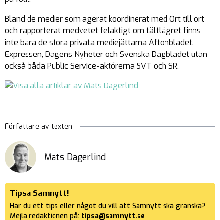
Bland de medier som agerat koordinerat med Ort till ort
och rapporterat medvetet felaktigt om tältlägret finns
inte bara de stora privata mediejättarna Aftonbladet,
Expressen, Dagens Nyheter och Svenska Dagbladet utan
också båda Public Service-aktörerna SVT och SR.
Författare av texten
Mats Dagerlind
Tipsa Samnytt!
Har du ett tips eller något du vill att Samnytt ska granska?
Mejla redaktionen på:
tipsa@samnytt.se