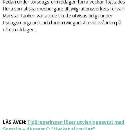
Redan under torsdagsförmiddagen förra veckan flyttades
flera somaliska medborgare till Migrationsverkets förvar i
Märsta. Tanken var att de skulle utvisas tidigt under
tisdagsmorgonen, och landa i Mogadishu vid tvåtiden på
eftermiddagen.
LÄS ÄVEN:
Tidöregeringen löser utvisningsavtal med
Somalia – då rasar C: ”Mycket allvarligt”