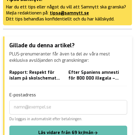
Har du ett tips eller något du vill att Samnytt ska granska?
Mejla redaktionen på:
tipsa@samnytt.se
Ditt tips behandlas konfidentiellt och du har källskydd.
Gillade du denna artikel?
PLUS-prenumeranter får även ta del av våra mest
exklusiva avslöjanden och granskningar:
Rapport: Respekt för
Efter Spaniens amnesti
SD-
islam på skolschemat
för 800 000 illegala –
– h
kan minska risken för
premiärministern kräver
slo
framtida korankravaller
att fler länder hjälper
E-postadress
invandrare
Du loggas in automatiskt efter betalningen.
Läs vidare från 69 kr/mån