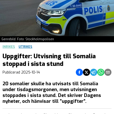
Genrebild. Foto: Stockholmspolisen
INRIKES
UTRIKES
Uppgifter: Utvisning till Somalia
stoppad i sista stund
Dela på Facebook
Dela på Twitter
Dela på Teleg
Dela på 
Dela 
Publicerad
2025-10-14
20 somalier skulle ha utvisats till Somalia
under tisdagsmorgonen, men utvisningen
stoppades i sista stund. Det skriver Dagens
nyheter, och hänvisar till ”uppgifter”.