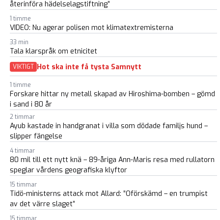
återinföra hädelselagstiftning”
1 timme
VIDEO: Nu agerar polisen mot klimatextremisterna
33 min
Tala klarspråk om etnicitet
Hot ska inte få tysta Samnytt
VIKTIGT
1 timme
Forskare hittar ny metall skapad av Hiroshima-bomben – gömd
i sand i 80 år
2 timmar
Ayub kastade in handgranat i villa som dödade familjs hund –
slipper fängelse
4 timmar
80 mil till ett nytt knä – 89-åriga Ann-Maris resa med rullatorn
speglar vårdens geografiska klyftor
15 timmar
Tidö-ministerns attack mot Allard: ”Oförskämd – en trumpist
av det värre slaget”
15 timmar