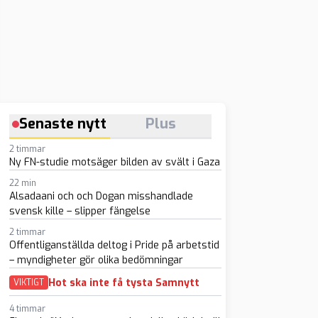
Senaste nytt
Plus
2 timmar
Ny FN-studie motsäger bilden av svält i Gaza
22 min
Alsadaani och och Dogan misshandlade
svensk kille – slipper fängelse
2 timmar
Offentliganställda deltog i Pride på arbetstid
– myndigheter gör olika bedömningar
Hot ska inte få tysta Samnytt
VIKTIGT
4 timmar