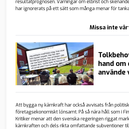
resultatprognosen. Varningar om elbrist och skenande e
har ignorerats på ett sätt som många menar för tankarn
Missa inte vår
Tolkbehov
hand om 
använde v
Att bygga ny kärnkraft har också avvisats från politis
företagsekonomiskt lönsamt. På så nära håll som i Fin
Kritiker menar att den svenska regeringen riggat mar
kärnkraften och dels rikta omfattande subventioner ti