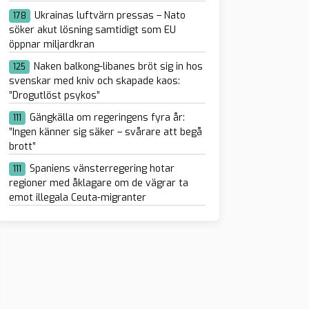
Ukrainas luftvärn pressas – Nato
178
söker akut lösning samtidigt som EU
öppnar miljardkran
Naken balkong-libanes bröt sig in hos
125
svenskar med kniv och skapade kaos:
”Drogutlöst psykos”
Gängkälla om regeringens fyra år:
111
”Ingen känner sig säker – svårare att begå
brott”
Spaniens vänsterregering hotar
111
regioner med åklagare om de vägrar ta
emot illegala Ceuta-migranter