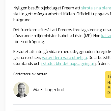
Nyligen beslöt oljebolaget Preem att
skrota sina plan
skulle gett många arbetstillfällen. Officiellt uppga
bakgrund.
Det framkom efteråt att Preems företagsledning utsa
dåvarande miljöminister Isabella Lövin (MP). Hon
kalla
för en utfrågning.
Beslutet att inte gå vidare med utbyggnaden föregick
gröna rörelsen,
varav flera vara olagliga
. De arbetsti
utomlands och
i stället blir det uppsägningar
på den s
Författare av texten
T
Ha
Me
Mats Dagerlind
Di