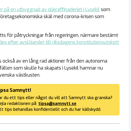
er på en utbyggnad av oljeraffinaderiet i Lysekil
som
vs företagsekonomiska skäl med corona-krisen som
tts för påtryckningar från regeringen, närmare bestämt
des efter avslöjandet till riksdagens konstitutionsutskott
s också av en lång rad aktioner från den autonoma
llfällen som skulle ha skapats i Lysekil hamnar nu
venska västkusten.
ipsa Samnytt!
r du ett tips eller något du vill att Samnytt ska granska?
jla redaktionen på:
tipsa@samnytt.se
tt tips behandlas konfidentiellt och du har källskydd.