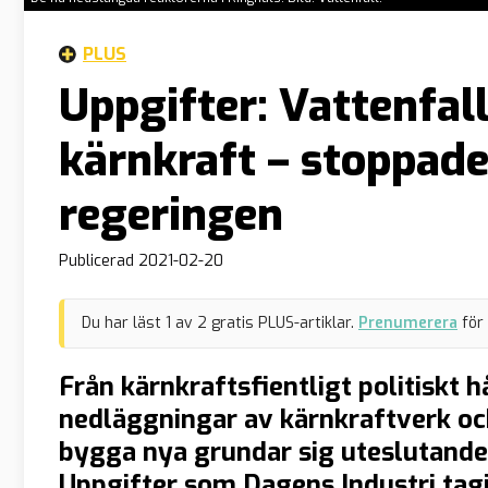
PLUS
Uppgifter: Vattenfall
kärnkraft – stoppad
regeringen
Publicerad
2021-02-20
Du har läst
1
av
2
gratis PLUS-artiklar.
Prenumerera
för
Från kärnkraftsfientligt politiskt 
nedläggningar av kärnkraftverk och
bygga nya grundar sig uteslutand
Uppgifter som Dagens Industri tagit