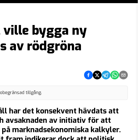
 ville bygga ny
es av rödgröna
Dela på Facebook
Dela på Twitter
Dela på Telegram
Dela på What
Dela via e
 obegränsad tillgång.
håll har det konsekvent hävdats att
 avsaknaden av initiativ för att
e på marknadsekonomiska kalkyler.
 fram indikerar dock att politisk