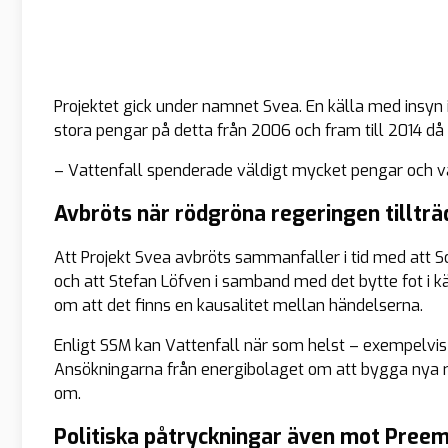
Projektet gick under namnet Svea. En källa med insyn i
stora pengar på detta från 2006 och fram till 2014 då 
– Vattenfall spenderade väldigt mycket pengar och var 
Avbröts när rödgröna regeringen tilltr
Att Projekt Svea avbröts sammanfaller i tid med att S
och att Stefan Löfven i samband med det bytte fot i kär
om att det finns en kausalitet mellan händelserna.
Enligt SSM kan Vattenfall när som helst – exempelvis 
Ansökningarna från energibolaget om att bygga nya re
om.
Politiska påtryckningar även mot Pree