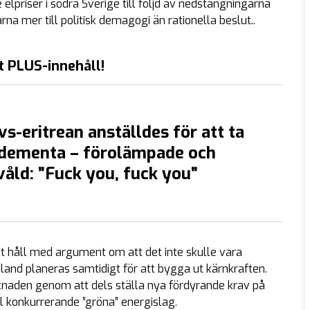
lpriser i södra Sverige till följd av nedstängningarna
a mer till politisk demagogi än rationella beslut..
t PLUS-innehåll!
s-eritrean anställdes för att ta
dementa – förolämpade och
åld: ”Fuck you, fuck you”
kt håll med argument om att det inte skulle vara
land planeras samtidigt för att bygga ut kärnkraften.
knaden genom att dels ställa nya fördyrande krav på
ll konkurrerande ”gröna” energislag.