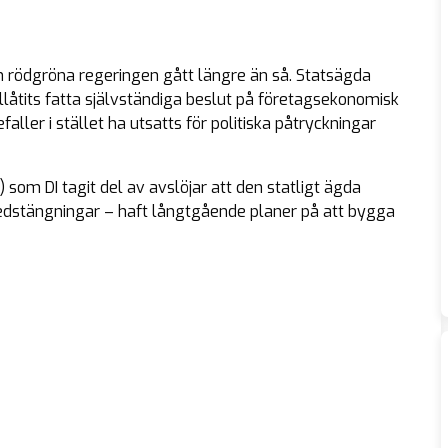
 rödgröna regeringen gått längre än så. Statsägda
llåtits fatta självständiga beslut på företagsekonomisk
ller i stället ha utsatts för politiska påtryckningar
om DI tagit del av avslöjar att den statligt ägda
s nedstängningar – haft långtgående planer på att bygga