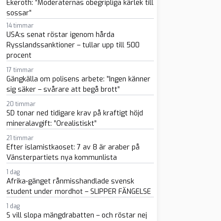
Ekeroth: ”Moderaternas obegripliga kärlek till
sossar”
14 timmar
USA:s senat röstar igenom hårda
Rysslandssanktioner – tullar upp till 500
procent
17 timmar
Gängkälla om polisens arbete: ”Ingen känner
sig säker – svårare att begå brott”
20 timmar
SD tonar ned tidigare krav på kraftigt höjd
sapp
-post
mineralavgift: ”Orealistiskt”
21 timmar
Efter islamistkaoset: 7 av 8 är araber på
Vänsterpartiets nya kommunlista
1 dag
Afrika-gänget rånmisshandlade svensk
student under mordhot – SLIPPER FÄNGELSE
1 dag
S vill slopa mängdrabatten – och röstar nej