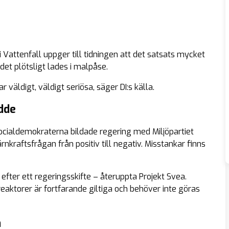
 Vattenfall uppger till tidningen att det satsats mycket
det plötsligt lades i malpåse.
väldigt, väldigt seriösa, säger DI:s källa.
ädde
ocialdemokraterna bildade regering med Miljöpartiet
nkraftsfrågan från positiv till negativ. Misstankar finns
efter ett regeringsskifte – återuppta Projekt Svea.
aktorer är fortfarande giltiga och behöver inte göras
m