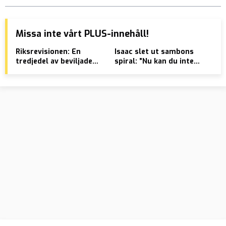
Missa inte vårt PLUS-innehåll!
Riksrevisionen: En
Isaac slet ut sambons
VID
tredjedel av beviljade
spiral: ”Nu kan du inte
lig
medborgarskap ges
knulla runt längre” –
”Ho
utan styrkt identitet
omöjlig att utvisa