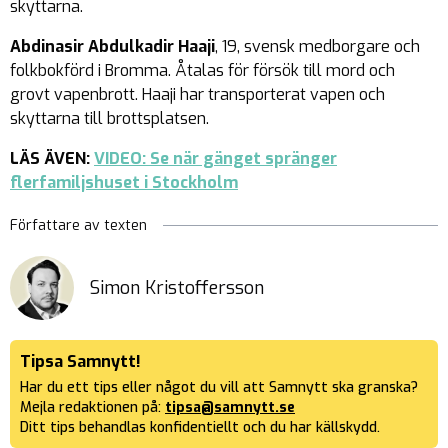
skyttarna.
Abdinasir Abdulkadir Haaji
, 19, svensk medborgare och
folkbokförd i Bromma. Åtalas för försök till mord och
grovt vapenbrott. Haaji har transporterat vapen och
skyttarna till brottsplatsen.
LÄS ÄVEN:
VIDEO: Se när gänget spränger
flerfamiljshuset i Stockholm
Författare av texten
Simon Kristoffersson
Tipsa Samnytt!
Har du ett tips eller något du vill att Samnytt ska granska?
Mejla redaktionen på:
tipsa@samnytt.se
Ditt tips behandlas konfidentiellt och du har källskydd.