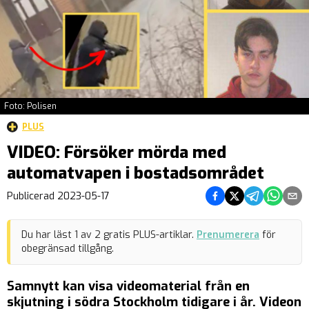
Foto: Polisen
PLUS
VIDEO: Försöker mörda med
automatvapen i bostadsområdet
Dela på Facebook
Dela på Twitter
Dela på Teleg
Dela på 
Dela 
Publicerad
2023-05-17
Du har läst
1
av
2
gratis PLUS-artiklar.
Prenumerera
för
obegränsad tillgång.
Samnytt kan visa videomaterial från en
skjutning i södra Stockholm tidigare i år. Videon