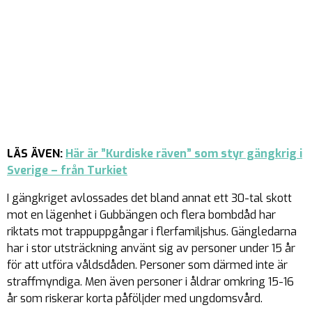
LÄS ÄVEN:
Här är ”Kurdiske räven” som styr gängkrig i
Sverige – från Turkiet
I gängkriget avlossades det bland annat ett 30-tal skott
mot en lägenhet i Gubbängen och flera bombdåd har
riktats mot trappuppgångar i flerfamiljshus. Gängledarna
har i stor utsträckning använt sig av personer under 15 år
för att utföra våldsdåden. Personer som därmed inte är
straffmyndiga. Men även personer i åldrar omkring 15-16
år som riskerar korta påföljder med ungdomsvård.