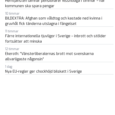
Hemtjänsten lämnar pensionärer kissnödiga i timmar – när
kommunen ska spara pengar
10 timmar
BILDEXTRA: Afghan som våldtog och kastade ned kvinna i
gruvhål fick tänderna utslagna i fängelset
11 timmar
Färre internationella tjuvligor i Sverige – inbrott och stölder
fortsätter att minska
12 timmar
Ekeroth: ”Vänsterliberalernas brott mot svenskarna
allvarligaste någonsin”
1 dag
Nya EU-regler ger chockhöjd bilskatt i Sverige