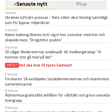
Senaste nytt
Plus
1 timme
Ukrainas luftvärn pressas – Nato söker akut lösning samtidigt
som EU öppnar miljardkran
3 timmar
Naken balkong-libanes bröt sig in hos svenskar med kniv och
skapade kaos: ”Drogutlöst psykos”
4 timmar
SD sågar Moderaternas snabbspår till medborgarskap: ”Vi
kommer inte gå med på det”
Hot ska inte få tysta Samnytt
VIKTIGT
7 timmar
Forskaren: Så avslöjades Socialdemokraternas och islamistens
samarbetsavtal
8 timmar
Äldreomsorgsanställd anhållen för våldtäkt och grova sexuella
övergrepp
9 timmar