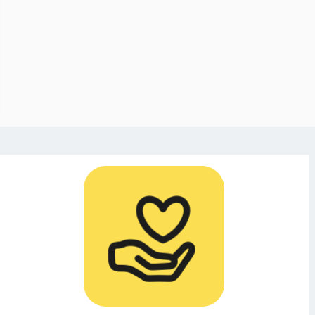
efteåmonstret
 flickan med
ören