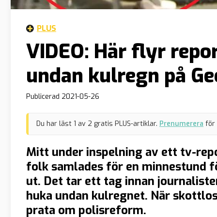
PLUS
VIDEO: Här flyr repo
undan kulregn på Ge
Publicerad
2021-05-26
Du har läst
1
av
2
gratis PLUS-artiklar.
Prenumerera
för
Mitt under inspelning av ett tv-re
folk samlades för en minnestund f
ut. Det tar ett tag innan journaliste
huka undan kulregnet. När skottlos
prata om polisreform.