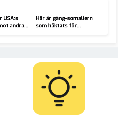
r USA:s
Här är gäng-somaliern
Skell
mot andra
som häktats för
ströp
ar dollarn”
bussmordet i Tyresö –
skosn
kan utvisas