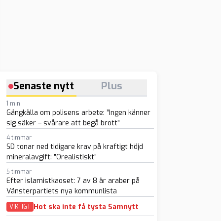
Senaste nytt
Plus
1 min
Gängkälla om polisens arbete: ”Ingen känner
sig säker – svårare att begå brott”
4 timmar
SD tonar ned tidigare krav på kraftigt höjd
mineralavgift: ”Orealistiskt”
5 timmar
Efter islamistkaoset: 7 av 8 är araber på
Vänsterpartiets nya kommunlista
Hot ska inte få tysta Samnytt
VIKTIGT