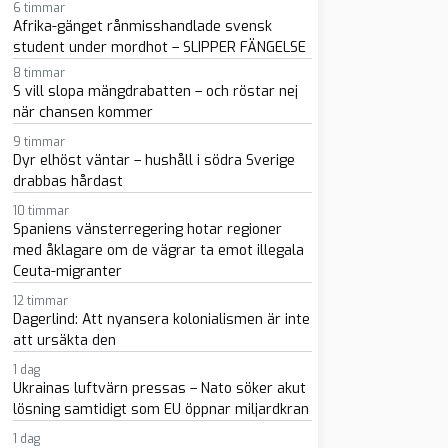
6 timmar
Afrika-gänget rånmisshandlade svensk
student under mordhot – SLIPPER FÄNGELSE
8 timmar
S vill slopa mängdrabatten – och röstar nej
när chansen kommer
9 timmar
Dyr elhöst väntar – hushåll i södra Sverige
drabbas hårdast
sapp
-post
10 timmar
Spaniens vänsterregering hotar regioner
med åklagare om de vägrar ta emot illegala
Ceuta-migranter
12 timmar
Dagerlind: Att nyansera kolonialismen är inte
att ursäkta den
1 dag
Ukrainas luftvärn pressas – Nato söker akut
lösning samtidigt som EU öppnar miljardkran
1 dag