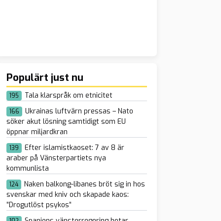
Populärt just nu
Tala klarspråk om etnicitet
195
Ukrainas luftvärn pressas – Nato
166
söker akut lösning samtidigt som EU
öppnar miljardkran
Efter islamistkaoset: 7 av 8 är
139
araber på Vänsterpartiets nya
kommunlista
Naken balkong-libanes bröt sig in hos
124
svenskar med kniv och skapade kaos:
”Drogutlöst psykos”
Spaniens vänsterregering hotar