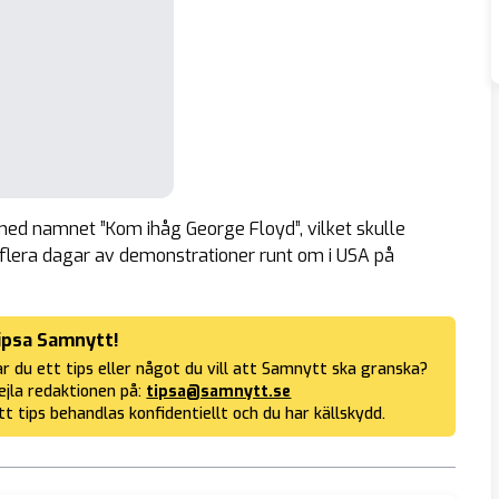
med namnet ”Kom ihåg George Floyd”, vilket skulle
 flera dagar av demonstrationer runt om i USA på
ipsa Samnytt!
r du ett tips eller något du vill att Samnytt ska granska?
jla redaktionen på:
tipsa@samnytt.se
tt tips behandlas konfidentiellt och du har källskydd.