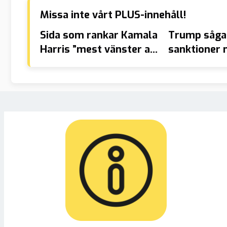
Missa inte vårt PLUS-innehåll!
Sida som rankar Kamala
Trump såga
Harris ”mest vänster av
sanktioner 
alla” försvann
länder: ”Död