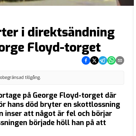
rter i direktsändning
orge Floyd-torget
Dela på Facebook
Dela på Twitter
Dela på Telegram
Dela på What
Dela via e
 obegränsad tillgång.
portage på George Floyd-torget där
ör hans död bryter en skottlossning
n inser att något är fel och börjar
sningen började höll han på att