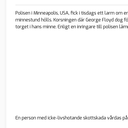
Polisen i Minneapolis, USA, fick i tisdags ett larm om
minnestund hölls. Korsningen där George Floyd dog fö
torget i hans minne. Enligt en inringare till polisen lä
En person med icke-livshotande skottskada vårdas på