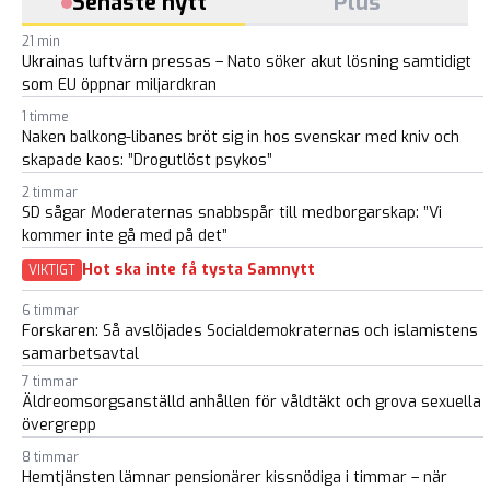
Senaste nytt
Plus
21 min
Ukrainas luftvärn pressas – Nato söker akut lösning samtidigt
som EU öppnar miljardkran
1 timme
Naken balkong-libanes bröt sig in hos svenskar med kniv och
skapade kaos: ”Drogutlöst psykos”
2 timmar
SD sågar Moderaternas snabbspår till medborgarskap: ”Vi
kommer inte gå med på det”
Hot ska inte få tysta Samnytt
VIKTIGT
6 timmar
Forskaren: Så avslöjades Socialdemokraternas och islamistens
samarbetsavtal
7 timmar
Äldreomsorgsanställd anhållen för våldtäkt och grova sexuella
övergrepp
8 timmar
Hemtjänsten lämnar pensionärer kissnödiga i timmar – när