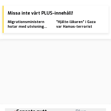
Missa inte vårt PLUS-innehåll!
Migrationsministern
”Hjälte-läkaren” i Gaza
Put
hotar med utvisning
var Hamas-terrorist
som
efter segerdagsfirande
över Nazityskland:
Bristande vandel