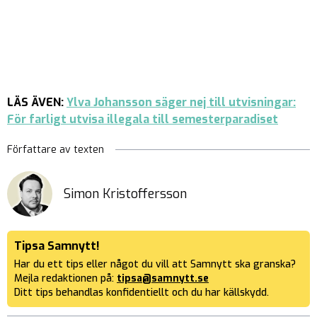
LÄS ÄVEN:
Ylva Johansson säger nej till utvisningar:
För farligt utvisa illegala till semesterparadiset
Författare av texten
Simon Kristoffersson
Tipsa Samnytt!
Har du ett tips eller något du vill att Samnytt ska granska?
Mejla redaktionen på:
tipsa@samnytt.se
Ditt tips behandlas konfidentiellt och du har källskydd.