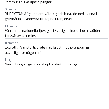
kommunen ska spara pengar
9 timmar
BILDEXTRA: Afghan som våldtog och kastade ned kvinna i
gruvhål fick tänderna utslagna i fängelset
10 timmar
Färre internationella tjuvligor i Sverige – inbrott och stölder
fortsätter att minska
11 timmar
Ekeroth: ”Vänsterliberalernas brott mot svenskarna
allvarligaste någonsin”
1 dag
Nya EU-regler ger chockhöjd bilskatt i Sverige