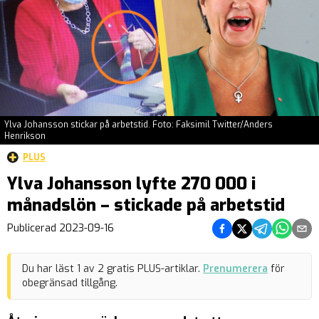
Ylva Johansson stickar på arbetstid. Foto: Faksimil Twitter/Anders
Henrikson
PLUS
Ylva Johansson lyfte 270 000 i
månadslön – stickade på arbetstid
Dela på Facebook
Dela på Twitter
Dela på Teleg
Dela på 
Dela 
Publicerad
2023-09-16
Du har läst
1
av
2
gratis PLUS-artiklar.
Prenumerera
för
obegränsad tillgång.