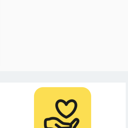
: Machetegäng
ar pojke – ”Lakk
 du horunge till?”