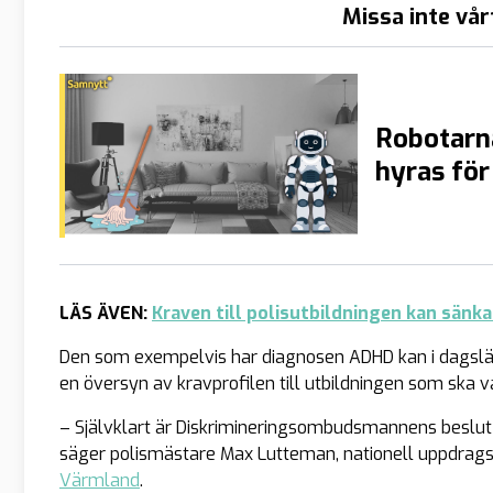
Missa inte vår
Robotarna
hyras för
LÄS ÄVEN:
Kraven till polisutbildningen kan sänk
Den som exempelvis har diagnosen ADHD kan i dagsläge
en översyn av kravprofilen till utbildningen som ska var
– Självklart är Diskrimineringsombudsmannens beslut v
säger polismästare Max Lutteman, nationell uppdragsle
Värmland
.