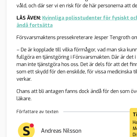
våld, och där ser vi en risk för de här personerna att d
LÄS ÄVEN:
Kvinnliga polisstudenter för fysiskt oc
ändå fortsätta
Försvarsmaktens pressekreterare Jesper Tengroth 
– De är kopplade till vilka förmågor, vad man ska kunn
fullgöra en tjänstgöring i Försvarsmakten. Där är det
man inte tjänstgöra hos oss. Det är dels för att det fi
som ett skydd för den enskilde, för vissa medicinska ti
verkar.
Chans att bli antagen fanns dock ändå för den som öve
läkare.
Författare av texten
T
Ha
Me
Andreas Nilsson
Di