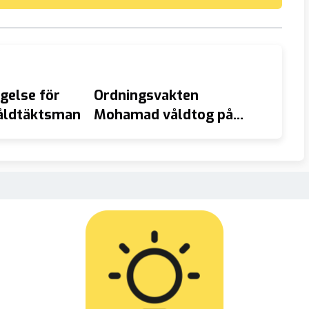
gelse för
Ordningsvakten
VIDEO
våldtäktsman
Mohamad våldtog på
stamp
nattklubb – i tjänsten
vem sa