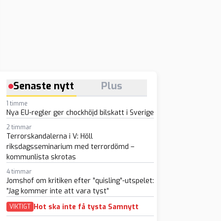
Senaste nytt
Plus
1 timme
Nya EU-regler ger chockhöjd bilskatt i Sverige
2 timmar
Terrorskandalerna i V: Höll
riksdagsseminarium med terrordömd –
kommunlista skrotas
4 timmar
Jomshof om kritiken efter ”quisling”-utspelet:
”Jag kommer inte att vara tyst”
Hot ska inte få tysta Samnytt
VIKTIGT