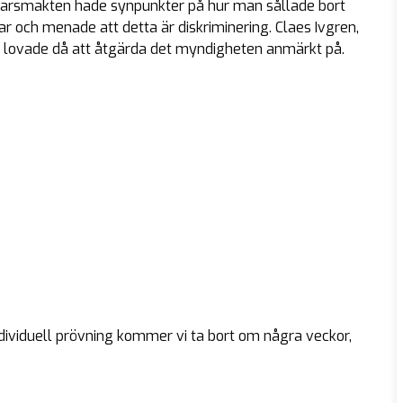
örsvarsmakten hade synpunkter på hur man sållade bort
 och menade att detta är diskriminering. Claes Ivgren,
 lovade då att åtgärda det myndigheten anmärkt på.
individuell prövning kommer vi ta bort om några veckor,