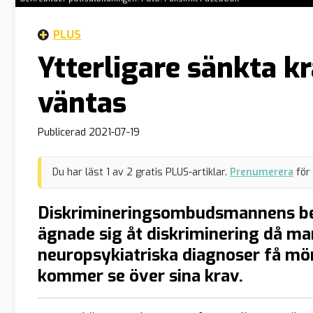
PLUS
Ytterligare sänkta kra
väntas
Publicerad
2021-07-19
Du har läst
1
av
2
gratis PLUS-artiklar.
Prenumerera
för
Diskrimineringsombudsmannens be
ägnade sig åt diskriminering då m
neuropsykiatriska diagnoser få mön
kommer se över sina krav.