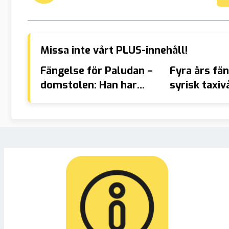
Missa inte vårt PLUS-innehåll!
Fängelse för Paludan –
Fyra års fän
domstolen: Han har
syrisk taxi
”smutskastat islam”