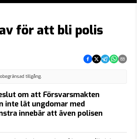
v för att bli polis
Dela på Facebook
Dela på Twitter
Dela på Telegram
Dela på What
Dela via e
 obegränsad tillgång.
slut om att Försvarsmakten
an inte lät ungdomar med
stra innebär att även polisen