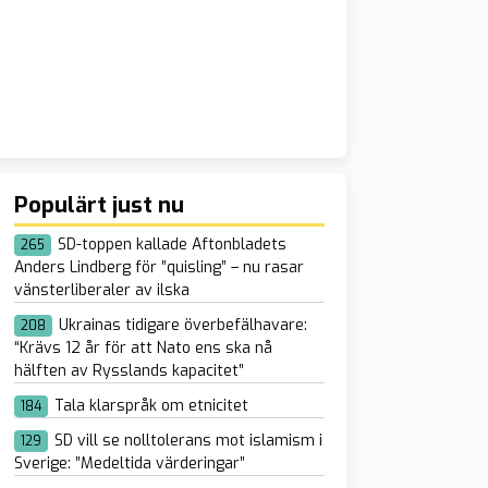
Populärt just nu
SD-toppen kallade Aftonbladets
265
Anders Lindberg för ”quisling” – nu rasar
vänsterliberaler av ilska
Ukrainas tidigare överbefälhavare:
208
“Krävs 12 år för att Nato ens ska nå
hälften av Rysslands kapacitet”
Tala klarspråk om etnicitet
184
SD vill se nolltolerans mot islamism i
129
Sverige: ”Medeltida värderingar”