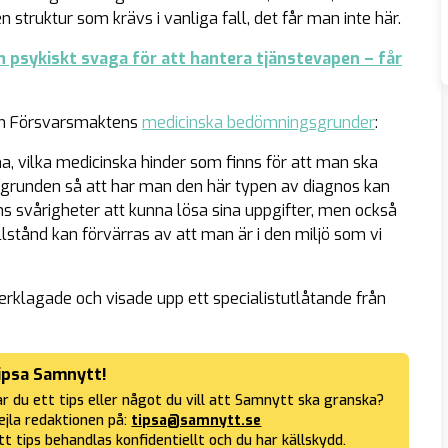
en struktur som krävs i vanliga fall, det får man inte här.
h psykiskt svaga för att hantera tjänstevapen – får
om Försvarsmaktens
medicinska bedömningsgrunder
:
a, vilka medicinska hinder som finns för att man ska
 i grunden så att har man den här typen av diagnos kan
nns svårigheter att kunna lösa sina uppgifter, men också
llstånd kan förvärras av att man är i den miljö som vi
rklagade och visade upp ett specialistutlåtande från
ipsa Samnytt!
r du ett tips eller något du vill att Samnytt ska granska?
jla redaktionen på:
tipsa@samnytt.se
tt tips behandlas konfidentiellt och du har källskydd.