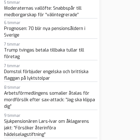
5 timmar
Moderaternas vallöfte: Snabbspår till
medborgarskap för “välintegrerade”
6 timmar
Prognosen: 70 blir nya pensionsåldern i
Sverige
7 timmar
Trump tvingas betala tillbaka tullar till
företag
sapp
-post
7 timmar
Domstol förbjuder engelska och brittiska
flaggan på lyktstolpar
8 timmar
Arbetsförmedlingens somalier åtalas för
mordförsök efter sax-attack: ”Jag ska klippa
dig”
9 timmar
Sjukpensionären Lars-Ivar om åklagarens
jakt: ”Försöker återinföra
hädelselagstiftning”