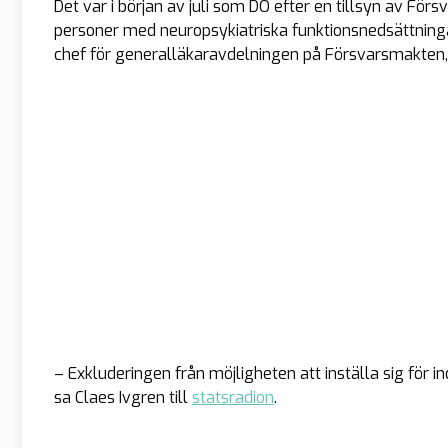
Det var i början av juli som DO efter en tillsyn av F
personer med neuropsykiatriska funktionsnedsättningar
chef för generalläkaravdelningen på Försvarsmakten,
– Exkluderingen från möjligheten att inställa sig för 
sa Claes Ivgren till
statsradion
.