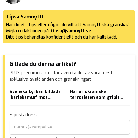
Tipsa Samnytt!
Har du ett tips eller något du vill att Samnytt ska granska?
Mejla redaktionen på:
tipsa@samnytt.se
Ditt tips behandlas konfidentiellt och du har källskydd.
Gillade du denna artikel?
PLUS-prenumeranter får även ta del av våra mest
exklusiva avslöjanden och granskningar:
Svenska kyrkan bildade
Här är ukrainske
”De
’kärleksmur’ mot
terroristen som gripits
län
islamkritik: ”Salam
för Nord stream-
run
alaykum”
attentatet
E-postadress