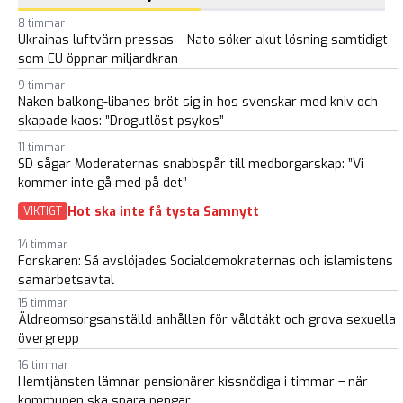
8 timmar
Ukrainas luftvärn pressas – Nato söker akut lösning samtidigt
som EU öppnar miljardkran
9 timmar
Naken balkong-libanes bröt sig in hos svenskar med kniv och
skapade kaos: ”Drogutlöst psykos”
11 timmar
SD sågar Moderaternas snabbspår till medborgarskap: ”Vi
kommer inte gå med på det”
Hot ska inte få tysta Samnytt
VIKTIGT
14 timmar
Forskaren: Så avslöjades Socialdemokraternas och islamistens
samarbetsavtal
15 timmar
Äldreomsorgsanställd anhållen för våldtäkt och grova sexuella
övergrepp
16 timmar
Hemtjänsten lämnar pensionärer kissnödiga i timmar – när
kommunen ska spara pengar