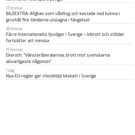
17 timmar
BILDEXTRA: Afghan som våldtog och kastade ned kvinna i
gruvhål fick tänderna utslagna i fängelset
18 timmar
Färre internationella tjuvligor i Sverige – inbrott och stölder
fortsätter att minska
19 timmar
Ekeroth: ”Vänsterliberalernas brott mot svenskarna
allvarligaste någonsin”
1 dag
Nya EU-regler ger chockhöjd bilskatt i Sverige