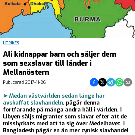
UTRIKES
Ali kidnappar barn och säljer dem
som sexslavar till länder i
Mellanöstern
Dela på Facebook
Dela på Twitter
Dela på Teleg
Dela på 
Dela 
Publicerad
2017-11-26
➤ Medan västvärlden sedan länge har
avskaffat slavhandeln,
pågår denna
fortfarande på många andra håll i världen. I
Libyen säljs migranter som slavar efter att de
misslyckats med att ta sig över Medelhavet. I
Bangladesh pågår en än mer cynisk slavhandel