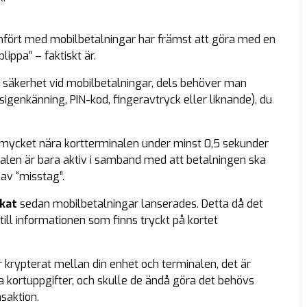
jämfört med mobilbetalningar har främst att göra med en
ippa” – faktiskt är.
av säkerhet vid mobilbetalningar, dels behöver man
tsigenkänning, PIN-kod, fingeravtryck eller liknande), du
 mycket nära kortterminalen under minst 0,5 sekunder
nalen är bara aktiv i samband med att betalningen ska
 av “misstag”.
skat
sedan mobilbetalningar lanserades. Detta då det
ill informationen som finns tryckt på kortet
r krypterat mellan din enhet och terminalen, det är
a kortuppgifter, och skulle de ändå göra det behövs
saktion.