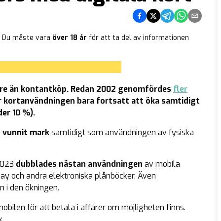
Dela på Facebook
Dela på Twitter
Dela på Telegram
Dela på What
Dela via e
l. Du måste vara
över 18 år
för att ta del av informationen
igare än kontantköp. Redan 2002 genomfördes
fler
r kortanvändningen bara fortsatt att öka samtidigt
er 10 %).
t vunnit mark
samtidigt som användningen av fysiska
 2023
dubblades nästan användningen
av mobila
y och andra elektroniska plånböcker. Även
n i den ökningen.
bilen för att betala i affärer om möjligheten finns.
k.