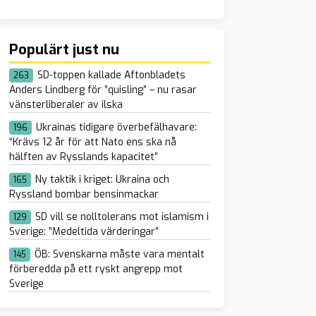
Populärt just nu
SD-toppen kallade Aftonbladets
263
Anders Lindberg för ”quisling” – nu rasar
vänsterliberaler av ilska
Ukrainas tidigare överbefälhavare:
196
“Krävs 12 år för att Nato ens ska nå
hälften av Rysslands kapacitet”
Ny taktik i kriget: Ukraina och
165
Ryssland bombar bensinmackar
SD vill se nolltolerans mot islamism i
129
Sverige: ”Medeltida värderingar”
ÖB: Svenskarna måste vara mentalt
145
förberedda på ett ryskt angrepp mot
Sverige