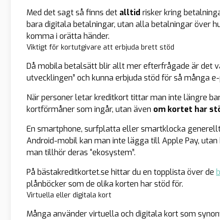
Med det sagt så finns det
alltid
risker kring betalning
bara digitala betalningar, utan alla betalningar över h
komma i orätta händer.
Viktigt för kortutgivare att erbjuda brett stöd
Då mobila betalsätt blir allt mer efterfrågade är det v
utvecklingen” och kunna erbjuda stöd för så många e-
När personer letar kreditkort tittar man inte längre ba
kortförmåner som ingår, utan även
om kortet har st
En smartphone, surfplatta eller smartklocka generellt ä
Android-mobil kan man inte lägga till Apple Pay, utan 
man tillhör deras “ekosystem”.
På bästakreditkortet.se hittar du en topplista över de
b
plånböcker som de olika korten har stöd för.
Virtuella eller digitala kort
Många använder virtuella och digitala kort som synon