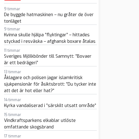
sapp
-post
9 timmar
De byggde hatmaskinen – nu gråter de över
tonläget
9 timmar
Kvinna skulle hjälpa ”flyktingar” – hittades
styckad i resväska – afghansk boxare åtalas
11 timmar
Sveriges Mjölkbönder till Samnytt: ”Bovaer
är ett bedrägeri”
13 timmar
Åklagare och polisen jagar islamkritisk
sjukpensionär för åsiktsbrott: ”Du tycker inte
att det är hot eller hat?”
14 timmar
Kyrka vandaliserad i ”särskilt utsatt område”
15 timmar
Vindkraftsparkens elkablar utlöste
omfattande skogsbrand
17 timmar