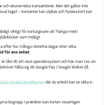
ar och ekonomiska transaktioner. Men det gäller inte
uvud taget – kontanter kan stjälas och fysiska kort kan
äldigt viktigt för kortutgivare att “hänga med i
plånböcker som möjligt.
ra efter hur många räntefria dagar eller vilka
öd för ens enhet
.
r låst till ett visst operativsystem och har man t.ex. en
behöver hålla sig till Google Pay / Google Wallet då
ästa virtuella kreditkorten
där du enkelt kan se vilka e-
yma begrepp. I praktiken kan korten visserligen