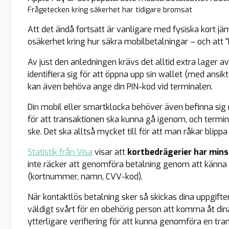
Frågetecken kring säkerhet har tidigare bromsat
Att det ändå fortsatt är vanligare med fysiska kort 
osäkerhet kring hur säkra mobilbetalningar – och att “bl
Av just den anledningen krävs det alltid extra lager 
identifiera sig för att öppna upp sin wallet (med ansik
kan även behöva ange din PIN-kod vid terminalen.
Din mobil eller smartklocka behöver även befinna sig
för att transaktionen ska kunna gå igenom, och termi
ske. Det ska alltså mycket till för att man råkar blippa
Statistik från Visa
visar att
kortbedrägerier har min
inte räcker att genomföra betalning genom att känna t
(kortnummer, namn, CVV-kod).
När kontaktlös betalning sker så skickas dina uppgifte
väldigt svårt för en obehörig person att komma åt din
ytterligare verifiering för att kunna genomföra en tran