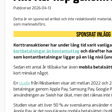
Publicerad
2026-04-13
Detta är en sponsrad artikel och inte redaktionellt materia
som marknadsförs.
Korttransaktioner har under lång tid varit vanl
kortbetalningar än kontantuttag
och därefter ha
som kontantbetalningar ligger på en låg nivå (und
Sedan ett antal år tillbaka har även
mobila betalsät
kort minskat något.
En
studie
från Riksbanken visar att mellan 2022 och
betalningar genom Apple Pay, Samsung Pay, Google Pa
användningen av Swish har ökat, men det räknas inte i
Studien visar att över 50 % av svenskarna använder mo
Apple Pay är det populäraste mobila betalsättet i buti