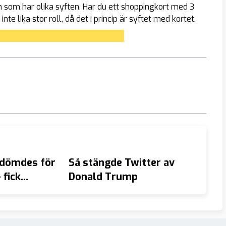
on som har olika syften. Har du ett shoppingkort med 3
e lika stor roll, då det i princip är syftet med kortet.
t dömdes för
Så stängde Twitter av
När Mi
 fick
Donald Trump
tysk e
dborgarskap