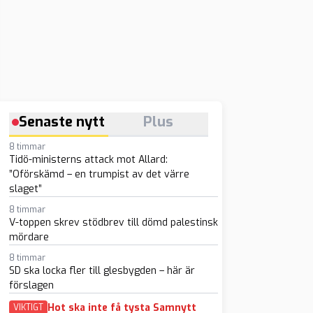
Senaste nytt
Plus
8 timmar
Tidö-ministerns attack mot Allard:
”Oförskämd – en trumpist av det värre
slaget”
8 timmar
V-toppen skrev stödbrev till dömd palestinsk
mördare
8 timmar
SD ska locka fler till glesbygden – här är
förslagen
Hot ska inte få tysta Samnytt
VIKTIGT