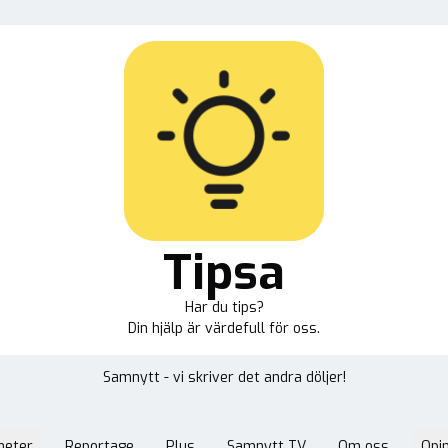
Tipsa
Har du tips?
Din hjälp är värdefull för oss.
Samnytt - vi skriver det andra döljer!
heter
Reportage
Plus
Samnytt TV
Om oss
Opin