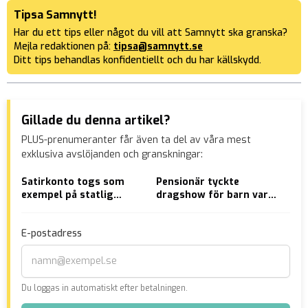
Tipsa Samnytt!
Har du ett tips eller något du vill att Samnytt ska granska?
Mejla redaktionen på:
tipsa@samnytt.se
Ditt tips behandlas konfidentiellt och du har källskydd.
Gillade du denna artikel?
PLUS-prenumeranter får även ta del av våra mest
exklusiva avslöjanden och granskningar:
Satirkonto togs som
Pensionär tyckte
Dan
exempel på statlig
dragshow för barn var
ska
kinesisk propaganda:
äckligt – åtalas
”Long Phung vs Oksanen
E-postadress
1:0”
Du loggas in automatiskt efter betalningen.