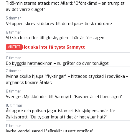
Tidö-ministerns attack mot Allard: ”Oförskämd – en trumpist
av det värre slaget”
5 timmar
V-toppen skrev stödbrev till dömd palestinsk mördare
6 timmar
SD ska locka fler till glesbygden – här är förslagen
Hot ska inte få tysta Samnytt
VIKTIGT
6 timmar
De byggde hatmaskinen – nu gråter de över tonläget
7 timmar
Kvinna skulle hjälpa ”flyktingar” – hittades styckad i resväska –
afghansk boxare åtalas
8 timmar
Sveriges Mjölkbönder till Samnytt: ”Bovaer är ett bedrägeri”
10 timmar
Åklagare och polisen jagar islamkritisk sjukpensionär för
åsiktsbrott: ”Du tycker inte att det är hot eller hat?”
11 timmar
Kyrka vandaliserad i ”särskilt utsatt område”