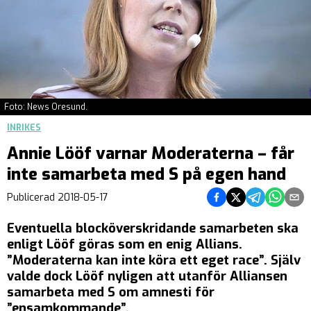
Foto: News Oresund.
INRIKES
Annie Lööf varnar Moderaterna – får
inte samarbeta med S på egen hand
Dela på Facebook
Dela på Twitter
Dela på Teleg
Dela på 
Dela 
Publicerad
2018-05-17
Eventuella blocköverskridande samarbeten ska
enligt Lööf göras som en enig Allians.
”Moderaterna kan inte köra ett eget race”. Själv
valde dock Lööf nyligen att utanför Alliansen
samarbeta med S om amnesti för
”ensamkommande”.