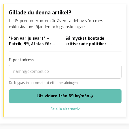
Gillade du denna artikel?
PLUS-prenumeranter får även ta del av våra mest
exklusiva avslöjanden och granskningar:
”Hon var ju svart” –
Så mycket kostade
VID
Patrik, 39, åtalas för
kritiserade politiker-
Luc
mordet på Nimo
showen skattebetalarna
E-postadress
Du loggas in automatiskt efter betalningen.
Läs vidare från 69 kr/mån
Se alla alternativ