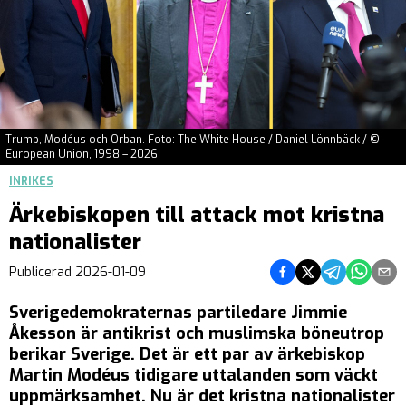
Trump, Modéus och Orban. Foto: The White House / Daniel Lönnbäck / ©
European Union, 1998 – 2026
INRIKES
Ärkebiskopen till attack mot kristna
nationalister
Dela på Facebook
Dela på Twitter
Dela på Teleg
Dela på 
Dela 
Publicerad
2026-01-09
Sverigedemokraternas partiledare Jimmie
Åkesson är antikrist och muslimska böneutrop
berikar Sverige. Det är ett par av ärkebiskop
Martin Modéus tidigare uttalanden som väckt
uppmärksamhet. Nu är det kristna nationalister