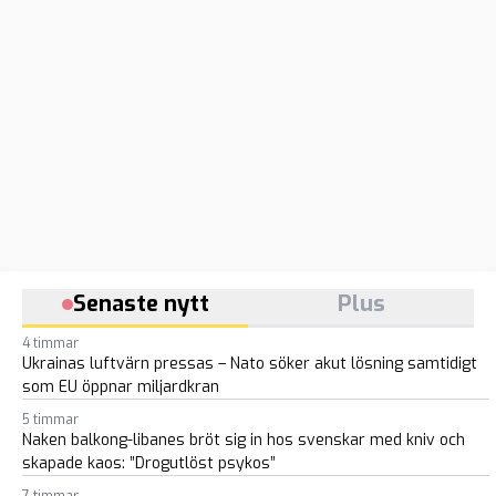
Senaste nytt
Plus
4 timmar
Ukrainas luftvärn pressas – Nato söker akut lösning samtidigt
som EU öppnar miljardkran
5 timmar
Naken balkong-libanes bröt sig in hos svenskar med kniv och
skapade kaos: ”Drogutlöst psykos”