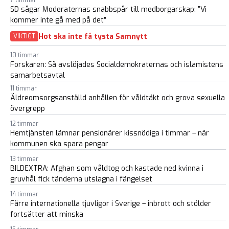
7 timmar
SD sågar Moderaternas snabbspår till medborgarskap: ”Vi
kommer inte gå med på det”
Hot ska inte få tysta Samnytt
VIKTIGT
10 timmar
Forskaren: Så avslöjades Socialdemokraternas och islamistens
samarbetsavtal
11 timmar
Äldreomsorgsanställd anhållen för våldtäkt och grova sexuella
övergrepp
12 timmar
Hemtjänsten lämnar pensionärer kissnödiga i timmar – när
kommunen ska spara pengar
13 timmar
BILDEXTRA: Afghan som våldtog och kastade ned kvinna i
gruvhål fick tänderna utslagna i fängelset
14 timmar
Färre internationella tjuvligor i Sverige – inbrott och stölder
fortsätter att minska