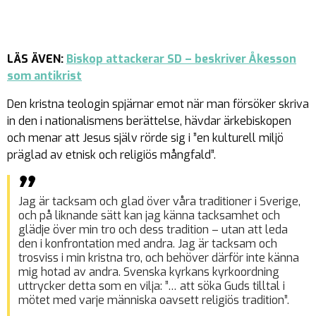
LÄS ÄVEN:
Biskop attackerar SD – beskriver Åkesson
som antikrist
Den kristna teologin spjärnar emot när man försöker skriva
in den i nationalismens berättelse, hävdar ärkebiskopen
och menar att Jesus själv rörde sig i ”en kulturell miljö
präglad av etnisk och religiös mångfald”.
Jag är tacksam och glad över våra traditioner i Sverige,
och på liknande sätt kan jag känna tacksamhet och
glädje över min tro och dess tradition – utan att leda
den i konfrontation med andra. Jag är tacksam och
trosviss i min kristna tro, och behöver därför inte känna
mig hotad av andra. Svenska kyrkans kyrkoordning
uttrycker detta som en vilja: ”… att söka Guds tilltal i
mötet med varje människa oavsett religiös tradition”.