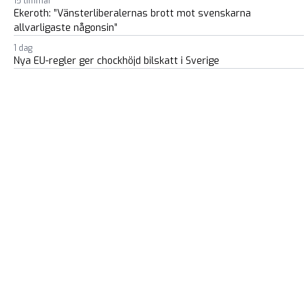
15 timmar
Ekeroth: ”Vänsterliberalernas brott mot svenskarna
allvarligaste någonsin”
1 dag
Nya EU-regler ger chockhöjd bilskatt i Sverige